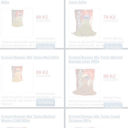
800g
Amur 800g
69 Kč
79 Kč
včetně DPH
včetně DPH
Krmiva Benzar
Krmiva Benzar
Turbo se dají použít naprosto univerzálně,
Turbo se dají použít naprosto univerzálně,
jsou to jednoduché, ale skvělé směsi, se
jsou to jednoduché, ale skvělé směsi, se
kterými mů�
kterými mů�
Krmení Benzar Mix Turbo Med 800g
Krmení Benzar Mix Turbo Method
Banana Liver 800g
69 Kč
89 Kč
včetně DPH
včetně DPH
Krmiva Benzar
Turbo lze použít naprosto univerzální, jsou to
Benzar Turbo
jednoduché, ale skvělé směsi, se kterými
Method krmivo Krmiva Benzar Turbo lze
můžeme
použít naprosto univerzální, jsou to
jednoduché, ale skvělé
Krmení Benzar Mix Turbo Method
Krmení Benzar Mix Turbo Squid
Mango Chilli 800g
Octopus 800g