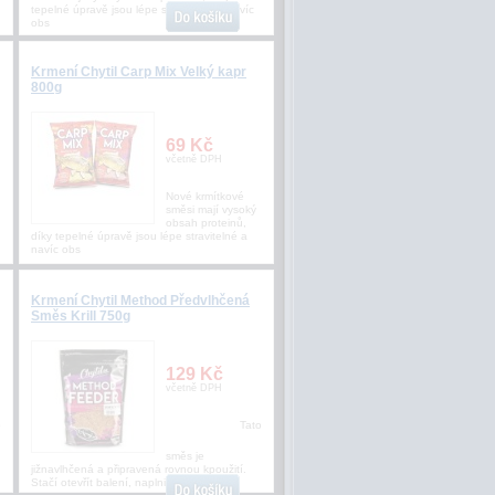
tepelné úpravě jsou lépe stravitelné a navíc
obs
Krmení Chytil Carp Mix Velký kapr
800g
69 Kč
včetně DPH
Nové krmítkové
směsi mají vysoký
obsah proteinů,
díky tepelné úpravě jsou lépe stravitelné a
navíc obs
Krmení Chytil Method Předvlhčená
Směs Krill 750g
129 Kč
včetně DPH
o
Tato
směs je
jižnavlhčená a připravená rovnou kpoužití.
Stačí otevřít balení, naplnit krmítko