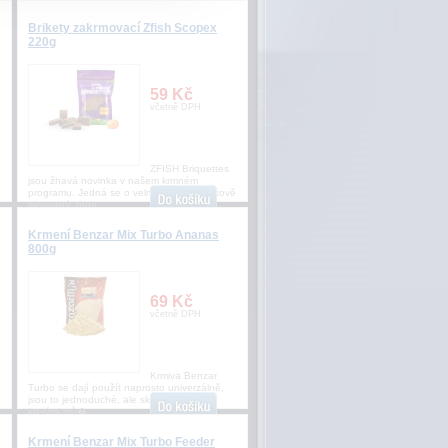
Brikety zakrmovací Zfish Scopex
220g
59 Kč
včetně DPH
ZFISH Briquettes
jsou žhavá novinka v našem krmném
programu. Jedná se o velmi kvalitní a tlakově
slisovaný, drob
Krmení Benzar Mix Turbo Ananas
800g
69 Kč
včetně DPH
Krmiva Benzar
o
Turbo se dají použít naprosto univerzálně,
jsou to jednoduché, ale skvělé směsi, se
kterými mů�
Krmení Benzar Mix Turbo Feeder