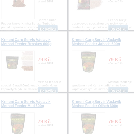
včetně DPH
včetně DPH
Benzar Turbo
Feeder Mix je
Feeder krmivo Krmiva Benzar Turbo lze
opravdovou specialitou pro rychlý lov na
použít naprosto univerzální, jsou to
feeder. Obsahuje celou řadu neodolatelných
jednoduché, ale skvělé
surovin, které nav
Krmení Carp Servis Václavík
Krmení Carp Servis Václavík
Method Feeder Broskev 600g
Method Feeder Jahoda 600g
79 Kč
79 Kč
včetně DPH
včetně DPH
Method feeder je
Method feeder je
speciálně navlhčená vnadící směs klovu
speciálně navlhčená vnadící směs klovu
kaprovitých ryb. Je složena zširokého spe
kaprovitých ryb. Je složena zširokého spe
Krmení Carp Servis Václavík
Krmení Carp Servis Václavík
Method Feeder Med 600g
Method Feeder Oliheň 600g
79 Kč
79 Kč
včetně DPH
včetně DPH