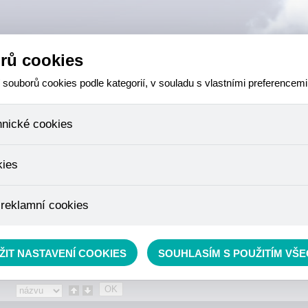
rů cookies
ouborů cookies podle kategorií, v souladu s vlastními preferencemi
hnické cookies
 které jsou nezbytné ke správnému chování našich webových stránek a v
kies
ktů v nákupním košíku, ovládání filtrů a také nastavení souhlasu s uživ
není možné jej ani odebrat.
eme skriptem společnosti Google Inc., která následně tato data anony
 reklamní cookies
že anonymizované cookies nelze přiřadit konkrétnímu uživateli. Proto 
.
pe cílit a vyhodnocovat marketingové kampaně.
rávě se nacházíte:
Eshop
»
RYBÁŘSKÝ SORTIMENT
»
Krmení
»
Krmítkové směsi a Metho
ŽIT NASTAVENÍ COOKIES
SOUHLASÍM S POUŽITÍM VŠ