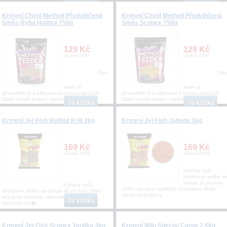
Krmení Chytil Method Předvlhčená
Krmení Chytil Method Předvlhčená
Směs Ryba Halibut 750g
Směs Scopex 750g
129 Kč
129 Kč
včetně DPH
včetně DPH
Tato
Tat
směs je
směs je
jižnavlhčená a připravená rovnou kpoužití.
jižnavlhčená a připravená rovnou kpoužití.
Stačí otevřít balení, naplnit krmítko
Stačí otevřít balení, naplnit krmítko
Krmení Jet Fish Halibut Krill 3kg
Krmení Jet Fish Jahoda 3kg
169 Kč
169 Kč
včetně DPH
včetně DPH
Výroba naší
krmítkové směsi s
datuje již od roku
Výroba naší
1990 kdy jsme vyráběly obrovskou škálu
krmítkové směsi se datuje již od roku 1990
všech možných s
kdy jsme vyráběly obrovskou škálu všech
možných sm�
Krmení Jet Fish Scopex Vanilka 3kg
Krmení Milo Special Carpa 2,5kg