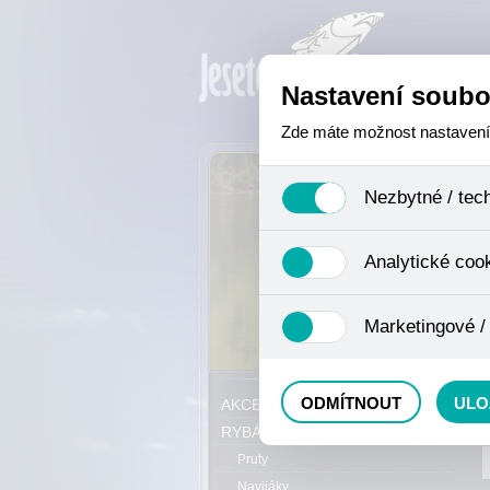
Nastavení soubo
Zde máte možnost nastavení s
Nezbytné / tec
Jedná se o technické soubory,
Analytické coo
se mimo jiné k ukládání produ
není zapotřebí Váš souhlas a 
Analytické cookies shromažďuj
Marketingové /
nejedná o osobní údaje, proto
odkazy, prohlížené zboží apod
Tyto cookies nám umožňují lé
P
ODMÍTNOUT
ULO
AKCE, SLEVY, VÝPRODEJ
RYBÁŘSKÝ SORTIMENT
Pruty
Navijáky