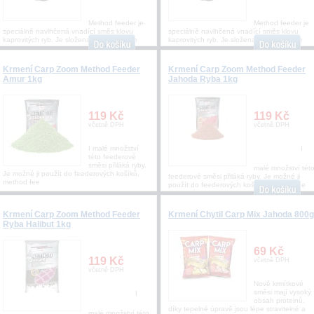
Method feeder je
Method feeder je
speciálně navlhčená vnadící směs klovu
speciálně navlhčená vnadící směs klovu
kaprovitých ryb. Je složena zširokého spe
kaprovitých ryb. Je složena zširokého spe
Krmení Carp Zoom Method Feeder
Krmení Carp Zoom Method Feeder
Amur 1kg
Jahoda Ryba 1kg
119 Kč
119 Kč
včetně DPH
včetně DPH
I malé množství
I
této feederové
směsi přiláká ryby.
malé množství tét
Je možné ji použít do feederových košíků,
feederové směsi přiláká ryby. Je možné ji
method fee
použít do feederových košíků, method fee
Krmení Carp Zoom Method Feeder
Krmení Chytil Carp Mix Jahoda 800g
Ryba Halibut 1kg
69 Kč
119 Kč
včetně DPH
včetně DPH
Nové krmítkové
směsi mají vysoký
I
obsah proteinů,
díky tepelné úpravě jsou lépe stravitelné a
malé množství této