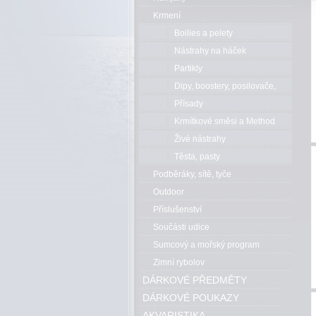
Krmení
Boilies a pelety
Nástrahy na háček
Partikly
Dipy, boostery, posilovače,
esence
Přísady
Krmítkové směsi a Method
mixy
Živé nástrahy
Těsta, pasty
Podběráky, sítě, tyče
Outdoor
Příslušenství
Součásti udice
Sumcový a mořský program
Zimní rybolov
DÁRKOVÉ PŘEDMĚTY
DÁRKOVÉ POUKAZY
AKVARISTIKA