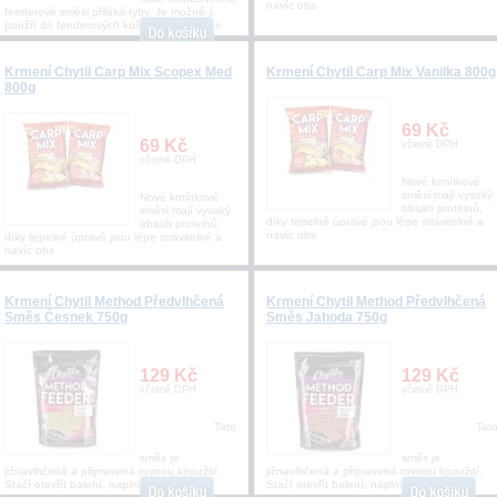
navíc obs
feederové směsi přiláká ryby. Je možné ji
použít do feederových košíků, method fee
Krmení Chytil Carp Mix Scopex Med
Krmení Chytil Carp Mix Vanilka 800g
800g
69 Kč
69 Kč
včetně DPH
včetně DPH
Nové krmítkové
směsi mají vysoký
Nové krmítkové
obsah proteinů,
směsi mají vysoký
díky tepelné úpravě jsou lépe stravitelné a
obsah proteinů,
navíc obs
díky tepelné úpravě jsou lépe stravitelné a
navíc obs
Krmení Chytil Method Předvlhčená
Krmení Chytil Method Předvlhčená
Směs Česnek 750g
Směs Jahoda 750g
129 Kč
129 Kč
včetně DPH
včetně DPH
Tato
Tat
směs je
směs je
jižnavlhčená a připravená rovnou kpoužití.
jižnavlhčená a připravená rovnou kpoužití.
Stačí otevřít balení, naplnit krmítk
Stačí otevřít balení, naplnit krmí