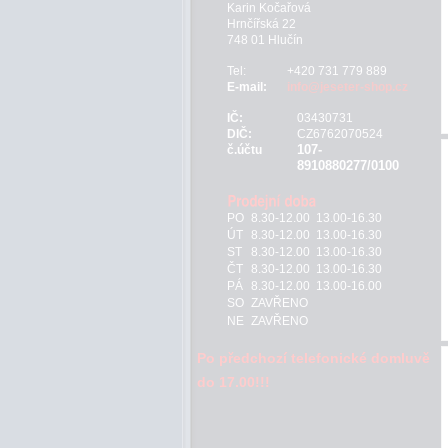
Karin Kočařová
Hrnčířská 22
748 01 Hlučín
Tel:
+420 731 779 889
E-mail:
info@jeseter-shop.cz
IČ:
03430731
DIČ:
CZ6762070524
107-
č.účtu
8910880277/0100
PO
8.30-12.00 13.00-16.30
ÚT
8.30-12.00 13.00-16.30
ST
8.30-12.00 13.00-16.30
ČT
8.30-12.00 13.00-16.30
PÁ
8.30-12.00 13.00-16.00
SO
ZAVŘENO
NE
ZAVŘENO
Po předchozí telefonické domluvě
do 17.00!!!