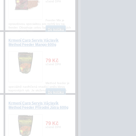
včetně DPH
Feeder Mix je
opravdovou specialitou pro rychlý lov na
feeder. Obsahuje celou řadu neodolatelných
surovin, které nav
Krmení Carp Servis Václavík
Method Feeder Mango 600g
79 Kč
včetně DPH
Method feeder je
speciálně navlhčená vnadící směs klovu
kaprovitých ryb. Je složena zširokého spe
Krmení Carp Servis Václavík
Method Feeder Přírodní Játra 600g
79 Kč
včetně DPH