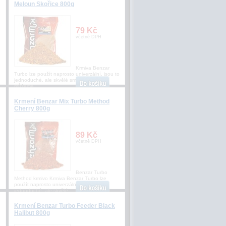
Meloun Skořice 800g
79 Kč
včetně DPH
Krmiva Benzar
Turbo lze použít naprosto univerzální, jsou to
jednoduché, ale skvělé směsi, se kterými
můžeme
Krmení Benzar Mix Turbo Method
Cherry 800g
89 Kč
včetně DPH
Benzar Turbo
Method krmivo Krmiva Benzar Turbo lze
použít naprosto univerzální, jsou to
jednoduché, ale skvělé
Krmení Benzar Turbo Feeder Black
Halibut 800g