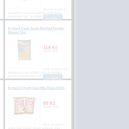
Method feeder je
speciálně navlhčená vnadící směs klovu
kaprovitých ryb. Je složena zširokého spe
Krmení Carp Zoom Method Feeder
Mango 1kg
119 Kč
včetně DPH
I
o
malé množství této
feederové směsi přiláká ryby. Je možné ji
použít do feederových košíků, method fee
Krmení Chytil Carp Mix Řeka 800g
69 Kč
včetně DPH
Nové krmítkové
směsi mají vysoký obsah proteinů, díky