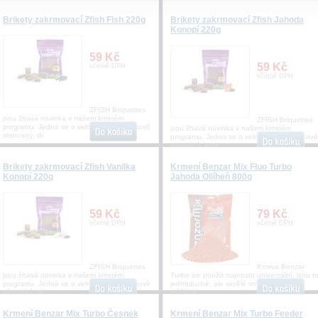
Brikety zakrmovací Zfish Fish 220g
Brikety zakrmovací Zfish Jahoda
Konopí 220g
59 Kč
59 Kč
včetně DPH
včetně DPH
ZFISH Briquettes
jsou žhavá novinka v našem krmném
ZFISH Briquettes
programu. Jedná se o velmi kvalitní a tlakově
jsou žhavá novinka v našem krmném
slisovaný, dr
programu. Jedná se o velmi kvalitní a tlakově
slisovaný, drob
Brikety zakrmovací Zfish Vanilka
Krmení Benzar Mix Fluo Turbo
Konopí 220g
Jahoda Oliíheň 800g
59 Kč
79 Kč
včetně DPH
včetně DPH
ZFISH Briquettes
Krmiva Benzar
jsou žhavá novinka v našem krmném
Turbo lze použít naprosto univerzální, jsou t
programu. Jedná se o velmi kvalitní a tlakově
jednoduché, ale skvělé směsi, se kterými
slisovaný, dr
můžeme
Krmení Benzar Mix Turbo Česnek
Krmení Benzar Mix Turbo Feeder