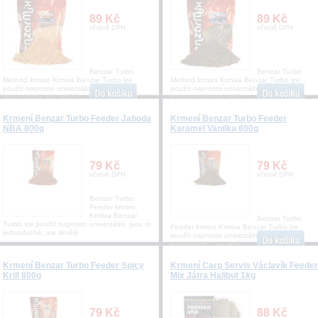
89 Kč
89 Kč
včetně DPH
včetně DPH
Benzar Turbo
Benzar Turbo
Method krmivo Krmiva Benzar Turbo lze
Method krmivo Krmiva Benzar Turbo lze
použít naprosto univerzální, jsou to
použít naprosto univerzální, jsou to
jednoduché, ale skvělé
jednoduché, ale skvěl
Krmení Benzar Turbo Feeder Jahoda
Krmení Benzar Turbo Feeder
NBA 800g
Karamel Vanilka 800g
79 Kč
79 Kč
včetně DPH
včetně DPH
Benzar Turbo
Feeder krmivo
Krmiva Benzar
Benzar Turbo
Turbo lze použít naprosto univerzální, jsou to
Feeder krmivo Krmiva Benzar Turbo lze
jednoduché, ale skvělé
použít naprosto univerzální, jsou to
jednoduché, ale skvěl
Krmení Benzar Turbo Feeder Spicy
Krmení Carp Servis Václavík Feeder
Krill 800g
Mix Játra Halibut 1kg
79 Kč
88 Kč