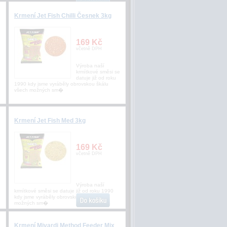
Krmení Jet Fish Chilli Česnek 3kg
169 Kč
včetně DPH
Výroba naší
krmítkové směsi se
o
datuje již od roku
1990 kdy jsme vyráběly obrovskou škálu
všech možných sm�
Krmení Jet Fish Med 3kg
169 Kč
včetně DPH
e
Výroba naší
krmítkové směsi se datuje již od roku 1990
kdy jsme vyráběly obrovskou škálu všech
možných sm�
Krmení Mivardi Method Feeder Mix