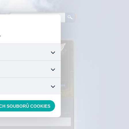
.
0
ks zboží:
0 Kč
šech jejich funkcí. Používají
áním cookies. Pro tyto cookies
Vstup do košíku
mizuje. Po anonymizaci se již
nedokážeme zjistit navštívené
Registrace
Přihlášení
d mixy
ECH SOUBORŮ COOKIES