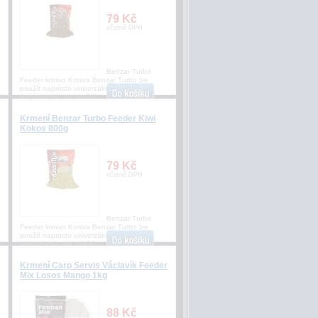
79 Kč
včetně DPH
Benzar Turbo
Feeder krmivo Krmiva Benzar Turbo lze
použít naprosto univerzální, jsou to
jednoduché, ale skvělé
Krmení Benzar Turbo Feeder Kiwi
Kokos 800g
79 Kč
včetně DPH
Benzar Turbo
Feeder krmivo Krmiva Benzar Turbo lze
použít naprosto univerzální, jsou to
jednoduché, ale skvělé
Krmení Carp Servis Václavík Feeder
Mix Losos Mango 1kg
88 Kč