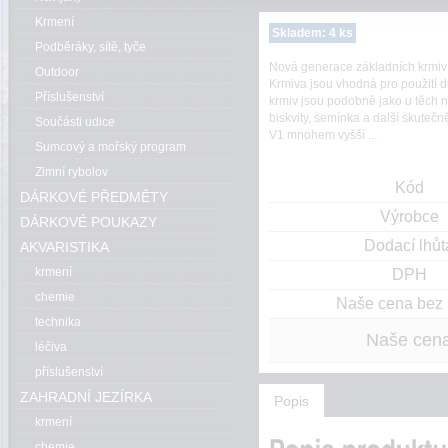
Krmení
Skladem: 4 ks
Podběráky, sítě, tyče
Nová generace základních krmiv
Outdoor
Krmiva jsou vhodná pro použití d
Příslušenství
krmiv jsou podobně jako u těch n
biskvity, semínka a další skuteč
Součásti udice
V1 mnohem vyšší ...
Sumcový a mořský program
Zimní rybolov
Kód
DÁRKOVÉ PŘEDMĚTY
Výrobce
DÁRKOVÉ POUKAZY
Dodací lhůt
AKVARISTIKA
krmení
DPH
chemie
Naše cena bez
technika
Naše cen
léčiva
příslušenství
ZAHRADNÍ JEZÍRKA
Popis
krmení
chemie