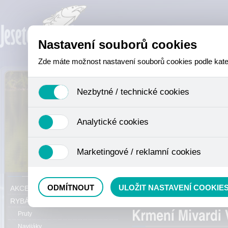
Nastavení souborů cookies
Zde máte možnost nastavení souborů cookies podle katego
Nezbytné / technické cookies
Jedná se o technické soubory, které jsou nezbytné ke sprá
Analytické cookies
se mimo jiné k ukládání produktů v nákupním košíku, ovládá
není zapotřebí Váš souhlas a není možné jej ani odebrat.
Analytické cookies shromažďujeme skriptem společnosti Goo
Marketingové / reklamní cookies
nejedná o osobní údaje, protože anonymizované cookies nel
odkazy, prohlížené zboží apod.
Tyto cookies nám umožňují lépe cílit a vyhodnocovat mar
Právě se nacházíte:
ODMÍTNOUT
ULOŽIT NASTAVENÍ COOKIE
AKCE, SLEVY, VÝPRODEJ
Method mixy
RYBÁŘSKÝ SORTIMENT
Pruty
Navijáky