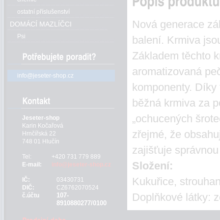
ostatní příslušenství
Nová generace zá
DOMÁCÍ MAZLÍČCI
Psi
balení. Krmiva jso
Základem těchto kr
aromatizovaná peči
info@jeseter-shop.cz
komponenty. Díky 
běžná krmiva za p
„ochucených šrotec
Jeseter-shop
Karin Kočařová
zřejmé, že obsahu
Hrnčířská 22
748 01 Hlučín
zajišťuje správnou
Tel:
+420 731 779 889
Složení:
E-mail:
info@jeseter-shop.cz
Kukuřice, strouha
IČ:
03430731
DIČ:
CZ6762070524
Doplňkové látky: zc
107-
č.účtu
8910880277/0100