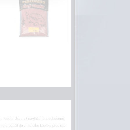
od feeder. Jsou už navlhčené a ochucené,
e protlačit do vnadícího kbelíku přes síto,