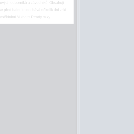
čkových odborníků a závodníků. Obsahují
 se před balením nechává několik dní zrát
rvotřídními Mikbaits Ready mixy.