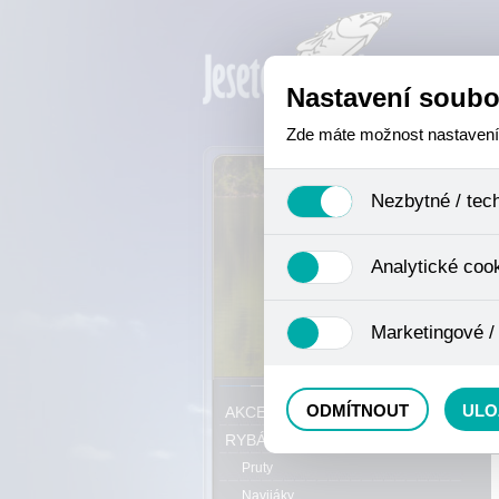
Nastavení soubo
Zde máte možnost nastavení s
Nezbytné / tec
Jedná se o technické soubory,
Analytické coo
se mimo jiné k ukládání produ
není zapotřebí Váš souhlas a 
Analytické cookies shromažďuj
Marketingové /
nejedná o osobní údaje, proto
odkazy, prohlížené zboží apod
Tyto cookies nám umožňují lé
P
ODMÍTNOUT
ULO
AKCE, SLEVY, VÝPRODEJ
RYBÁŘSKÝ SORTIMENT
Pruty
Navijáky