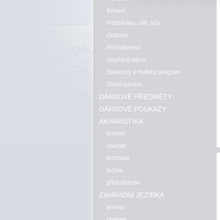
Krmení
Podběráky, sítě, tyče
Outdoor
Příslušenství
Součásti udice
Sumcový a mořský program
Zimní rybolov
DÁRKOVÉ PŘEDMĚTY
DÁRKOVÉ POUKAZY
AKVARISTIKA
krmení
chemie
technika
léčiva
příslušenství
ZAHRADNÍ JEZÍRKA
krmení
chemie