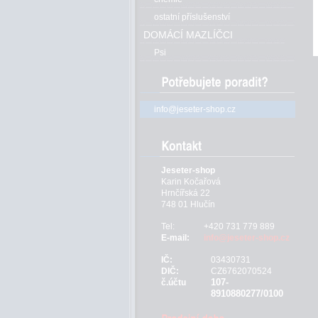
ostatní příslušenství
DOMÁCÍ MAZLÍČCI
Psi
info@jeseter-shop.cz
Jeseter-shop
Karin Kočařová
Hrnčířská 22
748 01 Hlučín
Tel:
+420 731 779 889
E-mail:
info@jeseter-shop.cz
IČ:
03430731
DIČ:
CZ6762070524
107-
č.účtu
8910880277/0100