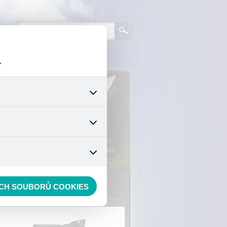
.
0
ks zboží:
0 Kč
šech jejich funkcí. Používají
áním cookies. Pro tyto cookies
Vstup do košíku
mizuje. Po anonymizaci se již
nedokážeme zjistit navštívené
Registrace
Přihlášení
ECH SOUBORŮ COOKIES