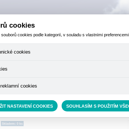
rů cookies
ouborů cookies podle kategorií, v souladu s vlastními preferencemi
hnické cookies
 které jsou nezbytné ke správnému chování našich webových stránek a v
kies
ktů v nákupním košíku, ovládání filtrů a také nastavení souhlasu s uživ
není možné jej ani odebrat.
eme skriptem společnosti Google Inc., která následně tato data anony
 reklamní cookies
že anonymizované cookies nelze přiřadit konkrétnímu uživateli. Proto 
.
pe cílit a vyhodnocovat marketingové kampaně.
rávě se nacházíte:
RYBÁŘSKÝ SORTIMENT
»
Krmení
»
Krmítkové směsi a Method mixy
ŽIT NASTAVENÍ COOKIES
SOUHLASÍM S POUŽITÍM VŠ
Skladem: 0 ks