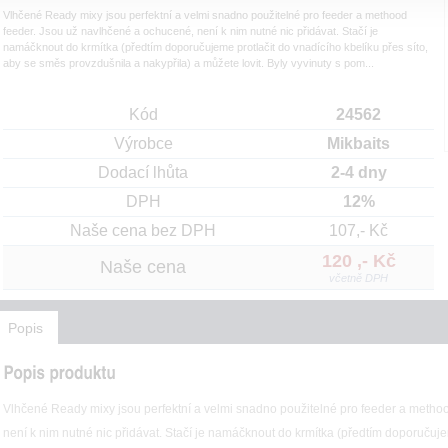
Vlhčené Ready mixy jsou perfektní a velmi snadno použitelné pro feeder a methood
feeder. Jsou už navlhčené a ochucené, není k nim nutné nic přidávat. Stačí je
namáčknout do krmítka (předtím doporučujeme protlačit do vnadícího kbelíku přes síto,
aby se směs provzdušnila a nakypřila) a můžete lovit. Byly vyvinuty s pom...
Kód
24562
Výrobce
Mikbaits
Dodací lhůta
2-4 dny
DPH
12%
Naše cena bez DPH
107,- Kč
120 ,- Kč
Naše cena
včetně DPH
Popis
Vlhčené Ready mixy jsou perfektní a velmi snadno použitelné pro feeder a metho
není k nim nutné nic přidávat. Stačí je namáčknout do krmítka (předtím doporučujem