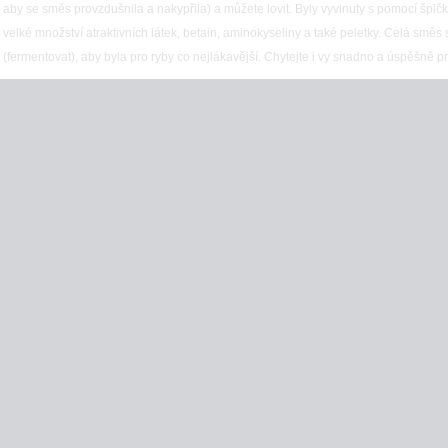
aby se směs provzdušnila a nakypřila) a můžete lovit. Byly vyvinuty s pomocí špi
velké množství atraktivních látek, betain, aminokyseliny a také peletky. Celá směs
(fermentovat), aby byla pro ryby co nejlákavější. Chytejte i vy snadno a úspěšně p