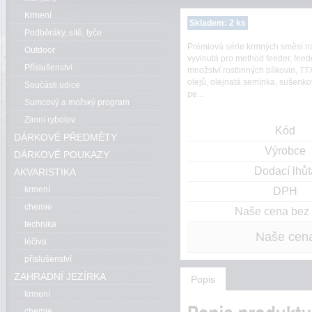
Krmení
Skladem: 2 ks
Podběráky, sítě, tyče
Prémiová série krmných směsí n
Outdoor
vyvinutá pro method feeder, feede
Příslušenství
množství rostlinných bílkovin, TT
olejů, olejnatá semínka, sušenk
Součásti udice
pe...
Sumcový a mořský program
Zimní rybolov
Kód
DÁRKOVÉ PŘEDMĚTY
Výrobce
DÁRKOVÉ POUKAZY
Dodací lhůt
AKVARISTIKA
krmení
DPH
chemie
Naše cena be
technika
Naše cen
léčiva
příslušenství
ZAHRADNÍ JEZÍRKA
Popis
krmení
chemie