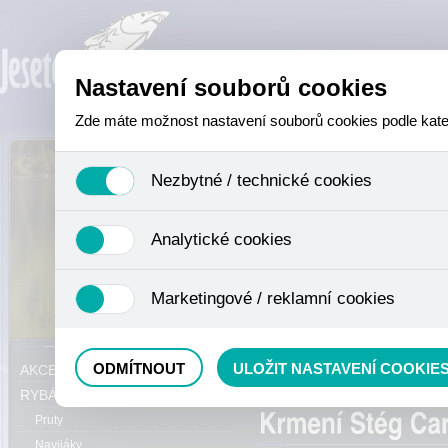
Nastavení souborů cookies
Zde máte možnost nastavení souborů cookies podle katego
Nezbytné / technické cookies
Jedná se o technické soubory, které jsou nezbytné ke sprá
Analytické cookies
se mimo jiné k ukládání produktů v nákupním košíku, ovládá
není zapotřebí Váš souhlas a není možné jej ani odebrat.
Analytické cookies shromažďujeme skriptem společnosti Goo
Marketingové / reklamní cookies
nejedná o osobní údaje, protože anonymizované cookies nel
odkazy, prohlížené zboží apod.
Tyto cookies nám umožňují lépe cílit a vyhodnocovat mar
Právě se nacházíte:
ODMÍTNOUT
ULOŽIT NASTAVENÍ COOKIE
AKCE, SLEVY, VÝPRODEJ
Method mixy
RYBÁŘSKÝ SORTIMENT
Pruty
Navijáky