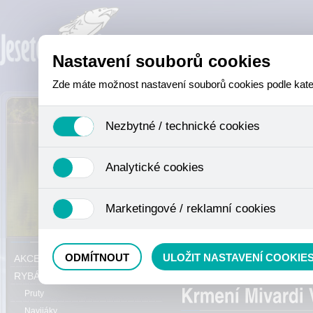
Nastavení souborů cookies
Zde máte možnost nastavení souborů cookies podle katego
Nezbytné / technické cookies
Jedná se o technické soubory, které jsou nezbytné ke sprá
Analytické cookies
se mimo jiné k ukládání produktů v nákupním košíku, ovládá
není zapotřebí Váš souhlas a není možné jej ani odebrat.
Analytické cookies shromažďujeme skriptem společnosti Goo
Marketingové / reklamní cookies
nejedná o osobní údaje, protože anonymizované cookies nel
odkazy, prohlížené zboží apod.
Tyto cookies nám umožňují lépe cílit a vyhodnocovat mar
Právě se nacházíte:
ODMÍTNOUT
ULOŽIT NASTAVENÍ COOKIE
AKCE, SLEVY, VÝPRODEJ
Method mixy
RYBÁŘSKÝ SORTIMENT
Pruty
Navijáky