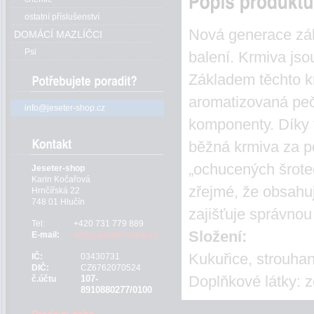
ostatní příslušenství
Nová generace zá
DOMÁCÍ MAZLÍČCI
Psi
balení. Krmiva jso
Základem těchto kr
aromatizovaná peči
info@jeseter-shop.cz
komponenty. Díky 
běžná krmiva za p
„ochucených šrotec
Jeseter-shop
Karin Kočařová
zřejmé, že obsahu
Hrnčířská 22
748 01 Hlučín
zajišťuje správnou
Tel:
+420 731 779 889
Složení:
E-mail:
info@jeseter-shop.cz
Kukuřice, strouha
IČ:
03430731
DIČ:
CZ6762070524
Doplňkové látky: zc
107-
č.účtu
8910880277/0100