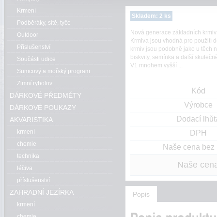
Krmení
Skladem: 2 ks
Podběráky, sítě, tyče
Nová generace základních krmiv
Outdoor
Krmiva jsou vhodná pro použití d
Příslušenství
krmiv jsou podobně jako u těch n
biskvity, semínka a další skuteč
Součásti udice
V1 mnohem vyšší ...
Sumcový a mořský program
Zimní rybolov
Kód
DÁRKOVÉ PŘEDMĚTY
Výrobce
DÁRKOVÉ POUKAZY
Dodací lhůt
AKVARISTIKA
krmení
DPH
chemie
Naše cena bez
technika
Naše cen
léčiva
příslušenství
ZAHRADNÍ JEZÍRKA
Popis
krmení
chemie