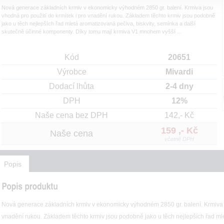
Nová generace základních krmiv v ekonomicky výhodném 2850 gr. balení. Krmiva jsou
vhodná pro použití do krmítek i pro vnadění rukou. Základem těchto krmiv jsou podobně
jako u těch nejlepších řad mletá aromatizovaná pečiva, biskvity, semínka a další
skutečně účinné komponenty. Díky tomu mají krmiva V1 mnohem vyšší ...
Kód
20651
Výrobce
Mivardi
Dodací lhůta
2-4 dny
DPH
12%
Naše cena bez DPH
142,- Kč
159 ,- Kč
Naše cena
včetně DPH
Popis
Nová generace základních krmiv v ekonomicky výhodném 2850 gr. balení. Krmiva js
vnadění rukou. Základem těchto krmiv jsou podobně jako u těch nejlepších řad ml