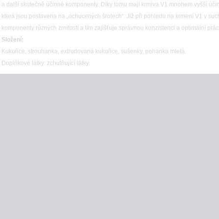
a další skutečně účinné komponenty. Díky tomu mají krmiva V1 mnohem vyšší úč
která jsou postavena na „ochucených šrotech“. Již při pohledu na krmení V1 v su
komponenty různých zrnitostí a tím zajišťuje správnou konzistenci a optimální prá
Složení:
Kukuřice, strouhanka, extrudovaná kukuřice, sušenky, pohanka mletá.
Doplňkové látky: zchutňující látky.