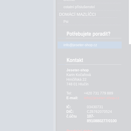
ostatní příslušenství
DOMÁCÍ MAZLÍČCI
Psi
info@jeseter-shop.cz
Jeseter-shop
Karin Kočařová
Hrnčířská 22
748 01 Hlučín
Tel:
+420 731 779 889
E-mail:
info@jeseter-shop.cz
IČ:
03430731
DIČ:
CZ6762070524
107-
č.účtu
8910880277/0100