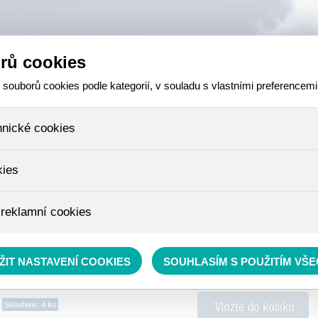
rů cookies
ouborů cookies podle kategorií, v souladu s vlastními preferencemi
hnické cookies
 které jsou nezbytné ke správnému chování našich webových stránek a v
kies
ktů v nákupním košíku, ovládání filtrů a také nastavení souhlasu s uživ
není možné jej ani odebrat.
eme skriptem společnosti Google Inc., která následně tato data anony
 reklamní cookies
že anonymizované cookies nelze přiřadit konkrétnímu uživateli. Proto 
.
pe cílit a vyhodnocovat marketingové kampaně.
rávě se nacházíte:
RYBÁŘSKÝ SORTIMENT
»
Krmení
»
Krmítkové směsi a Method mixy
ŽIT NASTAVENÍ COOKIES
SOUHLASÍM S POUŽITÍM VŠ
Skladem: 4 ks