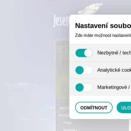
Nastavení soubo
Zde máte možnost nastavení s
Nezbytné / tec
Jedná se o technické soubory,
Analytické coo
se mimo jiné k ukládání produ
není zapotřebí Váš souhlas a 
Analytické cookies shromažďuj
Marketingové /
nejedná o osobní údaje, proto
odkazy, prohlížené zboží apod
Tyto cookies nám umožňují lé
P
ODMÍTNOUT
ULO
AKCE, SLEVY, VÝPRODEJ
RYBÁŘSKÝ SORTIMENT
Pruty
Navijáky