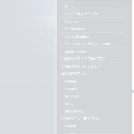
Krmení
Podběráky, sítě, tyče
Outdoor
Příslušenství
Součásti udice
Sumcový a mořský program
Zimní rybolov
DÁRKOVÉ PŘEDMĚTY
DÁRKOVÉ POUKAZY
AKVARISTIKA
krmení
chemie
technika
léčiva
příslušenství
ZAHRADNÍ JEZÍRKA
krmení
chemie