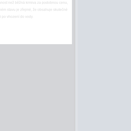
innost než běžná krmiva za podobnou cenu,
chém stavu je zřejmé, že obsahuje skutečné
ci po vhození do vody.