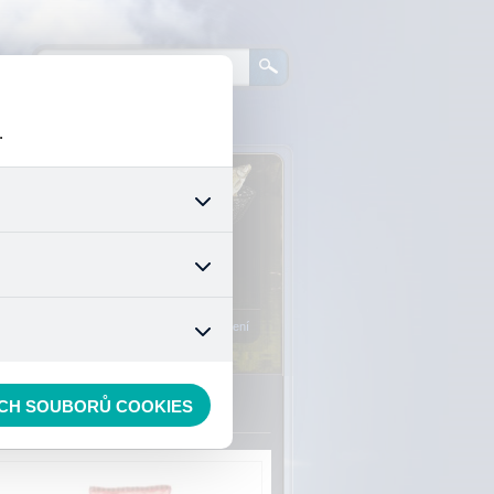
.
0
ks zboží:
0 Kč
šech jejich funkcí. Používají
áním cookies. Pro tyto cookies
Vstup do košíku
mizuje. Po anonymizaci se již
nedokážeme zjistit navštívené
Registrace
Přihlášení
ECH SOUBORŮ COOKIES