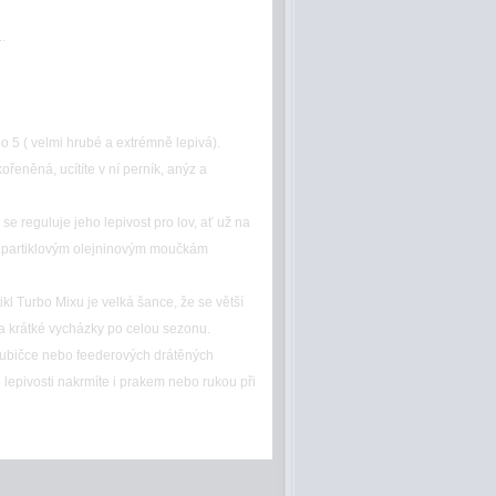
.
lo 5 ( velmi hrubé a extrémně lepivá).
něná, ucítíte v ní perník, anýz a
 reguluje jeho lepivost pro lov, ať už na
m partiklovým olejninovým moučkám
kl Turbo Mixu je velká šance, že se větší
na krátké vycházky po celou sezonu.
rubičce nebo feederových drátěných
 lepivosti nakrmíte i prakem nebo rukou při