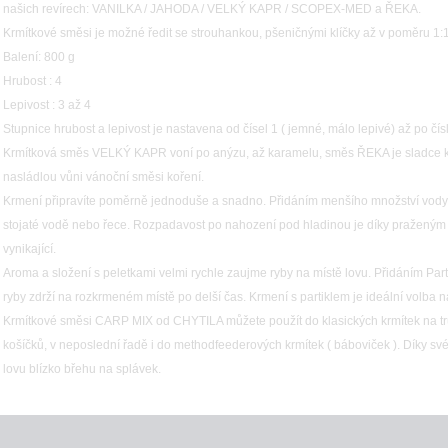
našich revírech: VANILKA / JAHODA / VELKÝ KAPR / SCOPEX-MED a ŘEKA.
Krmítkové směsi je možné ředit se strouhankou, pšeničnými klíčky až v poměru 1:1
Balení: 800 g
Hrubost : 4
Lepivost : 3 až 4
Stupnice hrubost a lepivost je nastavena od čísel 1 ( jemné, málo lepivé) až po čís
Krmítková směs VELKÝ KAPR voní po anýzu, až karamelu, směs ŘEKA je sladce koře
nasládlou vůni vánoční směsi koření.
Krmení připravíte poměrně jednoduše a snadno. Přidáním menšího množství vody se
stojaté vodě nebo řece. Rozpadavost po nahození pod hladinou je díky pražený
vynikající.
Aroma a složení s peletkami velmi rychle zaujme ryby na místě lovu. Přidáním Parti
ryby zdrží na rozkrmeném místě po delší čas. Krmení s partiklem je ideální volba 
Krmítkové směsi CARP MIX od CHYTILA můžete použít do klasických krmítek na t
košíčků, v neposlední řadě i do methodfeederových krmítek ( báboviček ). Díky své
lovu blízko břehu na splávek.