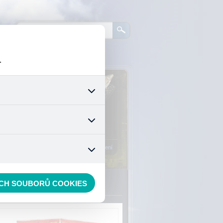
.
0
ks zboží:
0 Kč
šech jejich funkcí. Používají
áním cookies. Pro tyto cookies
Vstup do košíku
mizuje. Po anonymizaci se již
nedokážeme zjistit navštívené
Registrace
Přihlášení
ECH SOUBORŮ COOKIES