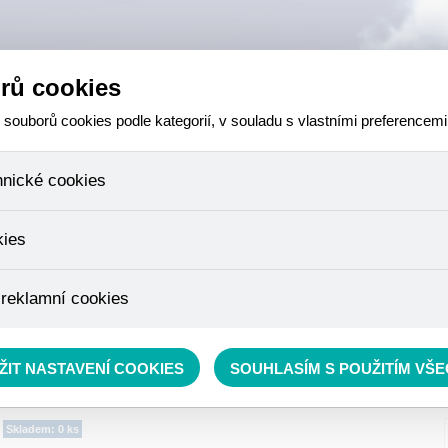
rů cookies
ouborů cookies podle kategorií, v souladu s vlastními preferencemi
hnické cookies
 které jsou nezbytné ke správnému chování našich webových stránek a v
kies
ktů v nákupním košíku, ovládání filtrů a také nastavení souhlasu s uživ
není možné jej ani odebrat.
eme skriptem společnosti Google Inc., která následně tato data anony
 reklamní cookies
že anonymizované cookies nelze přiřadit konkrétnímu uživateli. Proto 
.
pe cílit a vyhodnocovat marketingové kampaně.
rávě se nacházíte:
RYBÁŘSKÝ SORTIMENT
»
Krmení
»
Krmítkové směsi a Method mixy
ŽIT NASTAVENÍ COOKIES
SOUHLASÍM S POUŽITÍM VŠ
Skladem: 0 ks