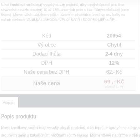
Nové krmítkové směsi mají vysoký obsah proteinů, díky tepelné úpravě jsou lépe
stravitelné a navíc obsahují 10 až 15% drobných pelet s kukuřičnými vločkami (corn
flakes). Momentálně nabízíme v pěti atraktivních příchutích, které se osvědčily na
našich revírech: VANILKA / JAHODA / VELKÝ KAPR / SCOPEX-MED a ŘE...
Kód
20654
Výrobce
Chytil
Dodací lhůta
2-4 dny
DPH
12%
Naše cena bez DPH
62,- Kč
69 ,- Kč
Naše cena
včetně DPH
Popis
Nové krmítkové směsi mají vysoký obsah proteinů, díky tepelné úpravě jsou lépe s
drobných pelet s kukuřičnými vločkami (corn flakes). Momentálně nabízíme v pěti at