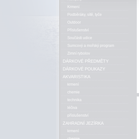
Krmení
Podběráky, sítě, tyče
Outdoor
Příslušenství
Součásti udice
Sumcový a mořský program
Zimní rybolov
DÁRKOVÉ PŘEDMĚTY
DÁRKOVÉ POUKAZY
AKVARISTIKA
krmení
chemie
technika
léčiva
příslušenství
ZAHRADNÍ JEZÍRKA
krmení
chemie