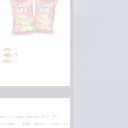
travitelné a navíc obsahují 10 až 15%
raktivních příchutích, které se osvědčily na