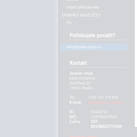
ostatní příslušenství
DOMÁCÍ MAZLÍČCI
Psi
info@jeseter-shop.cz
Jeseter-shop
Karin Kočařová
Hrnčířská 22
748 01 Hlučín
Tel:
+420 731 779 889
E-mail:
info@jeseter-shop.cz
IČ:
03430731
DIČ:
CZ6762070524
107-
č.účtu
8910880277/0100