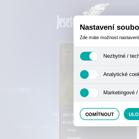
Nastavení soubo
Zde máte možnost nastavení s
Nezbytné / tec
Jedná se o technické soubory,
Analytické coo
se mimo jiné k ukládání produ
není zapotřebí Váš souhlas a 
Analytické cookies shromažďuj
Marketingové /
nejedná o osobní údaje, proto
odkazy, prohlížené zboží apod
Tyto cookies nám umožňují lé
P
ODMÍTNOUT
ULO
AKCE, SLEVY, VÝPRODEJ
RYBÁŘSKÝ SORTIMENT
Pruty
Navijáky