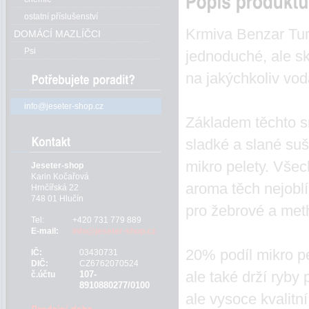
ostatní příslušenství
Krmiva Benzar Turb
DOMÁCÍ MAZLÍČCI
Psi
jednoduché, ale s
na jakýchkoliv vod
info@jeseter-shop.cz
Základem těchto s
sladké a slané su
mikro pelety. Vše
Jeseter-shop
Karin Kočařová
aroma těch nejoblí
Hrnčířská 22
748 01 Hlučín
pro žebrové a met
Tel:
+420 731 779 889
E-mail:
info@jeseter-shop.cz
20% podíl mikro pel
IČ:
03430731
DIČ:
CZ6762070524
ale také drží ryby
107-
č.účtu
8910880277/0100
ale vysoce kvalitní