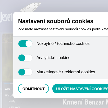
Nastavení souborů cookies
Zde máte možnost nastavení souborů cookies podle katego
Nezbytné / technické cookies
Jedná se o technické soubory, které jsou nezbytné ke sprá
Analytické cookies
se mimo jiné k ukládání produktů v nákupním košíku, ovládá
není zapotřebí Váš souhlas a není možné jej ani odebrat.
Analytické cookies shromažďujeme skriptem společnosti Goo
Marketingové / reklamní cookies
nejedná o osobní údaje, protože anonymizované cookies nel
odkazy, prohlížené zboží apod.
Tyto cookies nám umožňují lépe cílit a vyhodnocovat mar
Právě se nacházíte:
ODMÍTNOUT
ULOŽIT NASTAVENÍ COOKIE
AKCE, SLEVY, VÝPRODEJ
Method mixy
RYBÁŘSKÝ SORTIMENT
Pruty
Navijáky