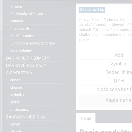
Krmení
Skladem: 4 ks
Podběráky, sítě, tyče
Krmiva Benzar Turbo se dají použ
Outdoor
ale skvělé směsi, se kterými můž
Příslušenství
vodách. Základem těchto směsí j
sladké a slané sušenkové moučky
Součásti udice
pelety....
Sumcový a mořský program
Zimní rybolov
Kód
DÁRKOVÉ PŘEDMĚTY
Výrobce
DÁRKOVÉ POUKAZY
Dodací lhůta
AKVARISTIKA
krmení
DPH
chemie
Naše cena bez
technika
Naše cena
léčiva
příslušenství
ZAHRADNÍ JEZÍRKA
Popis
krmení
chemie