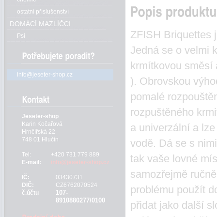
ostatní příslušenství
DOMÁCÍ MAZLÍČCI
ZFISH Briquettes
Psi
Jedná se o velmi kv
krmítkovou směsí a
info@jeseter-shop.cz
). Obrovskou výhod
pomalé rozpouštění
rozpuštěného krmiv
Jeseter-shop
Karin Kočařová
a univerzální a lze
Hrnčířská 22
748 01 Hlučín
vodě. Dá se s nimi 
Tel:
+420 731 779 889
tak vaše lovné mí
E-mail:
info@jeseter-shop.cz
samozřejmě ručně n
IČ:
03430731
DIČ:
CZ6762070524
problému použít d
107-
č.účtu
8910880277/0100
přidat jako další 