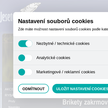
Nastavení souborů cookies
Zde máte možnost nastavení souborů cookies podle katego
Nezbytné / technické cookies
Jedná se o technické soubory, které jsou nezbytné ke sprá
Analytické cookies
se mimo jiné k ukládání produktů v nákupním košíku, ovládá
není zapotřebí Váš souhlas a není možné jej ani odebrat.
Analytické cookies shromažďujeme skriptem společnosti Goo
Marketingové / reklamní cookies
nejedná o osobní údaje, protože anonymizované cookies nel
odkazy, prohlížené zboží apod.
Tyto cookies nám umožňují lépe cílit a vyhodnocovat mar
Právě se nacházíte:
ODMÍTNOUT
ULOŽIT NASTAVENÍ COOKIE
AKCE, SLEVY, VÝPRODEJ
Method mixy
RYBÁŘSKÝ SORTIMENT
Pruty
Navijáky