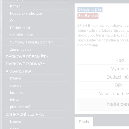
Krmení
Skladem: 2 ks
Podběráky, sítě, tyče
Zboží v akci
Outdoor
ZFISH Briquettes jsou žhavá no
Příslušenství
velmi kvalitní a tlakově slisovan
Součásti udice
vločkou, do tvaru malých kvádrů (
jejich skutečně pozvolné a pomal
Sumcový a mořský program
dlouhotrvaj�...
Zimní rybolov
DÁRKOVÉ PŘEDMĚTY
Kód
DÁRKOVÉ POUKAZY
Výrobce
AKVARISTIKA
Dodací lhů
krmení
DPH
chemie
technika
Naše cena be
léčiva
Naše ce
příslušenství
ZAHRADNÍ JEZÍRKA
Popis
krmení
chemie