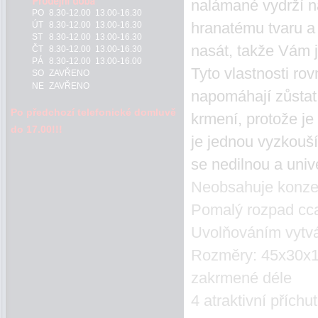
nalámané vydrží n
PO
8.30-12.00 13.00-16.30
hranatému tvaru a
ÚT
8.30-12.00 13.00-16.30
ST
8.30-12.00 13.00-16.30
nasát, takže Vám j
ČT
8.30-12.00 13.00-16.30
PÁ
8.30-12.00 13.00-16.00
Tyto vlastnosti ro
SO
ZAVŘENO
NE
ZAVŘENO
napomáhají zůsta
Po předchozí telefonické domluvě
krmení, protože j
do 17.00!!!
je jednou vyzkouší,
se nedilnou a univ
Neobsahuje konzerv
Pomalý rozpad cca 
Uvolňováním vytvář
Rozměry: 45x30x12
zakrmené déle
4 atraktivní přích