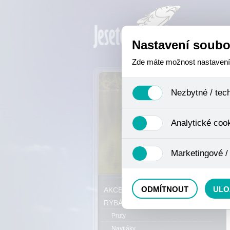
Nastavení soubo
Zde máte možnost nastavení s
Nezbytné / tec
Jedná se o technické soubory,
Analytické coo
se mimo jiné k ukládání produ
není zapotřebí Váš souhlas a 
Analytické cookies shromažďuj
Marketingové /
nejedná o osobní údaje, proto
odkazy, prohlížené zboží apod
Tyto cookies nám umožňují lé
P
ODMÍTNOUT
ULO
AKCE, SLEVY, VÝPRODEJ
RYBÁŘSKÝ SORTIMENT
Pruty
Navijáky