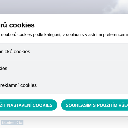
rů cookies
ouborů cookies podle kategorií, v souladu s vlastními preferencemi
hnické cookies
 které jsou nezbytné ke správnému chování našich webových stránek a v
kies
ktů v nákupním košíku, ovládání filtrů a také nastavení souhlasu s uživ
není možné jej ani odebrat.
eme skriptem společnosti Google Inc., která následně tato data anony
 reklamní cookies
že anonymizované cookies nelze přiřadit konkrétnímu uživateli. Proto 
.
pe cílit a vyhodnocovat marketingové kampaně.
rávě se nacházíte:
RYBÁŘSKÝ SORTIMENT
»
Krmení
»
Krmítkové směsi a Method mixy
ŽIT NASTAVENÍ COOKIES
SOUHLASÍM S POUŽITÍM VŠ
Skladem: 0 ks