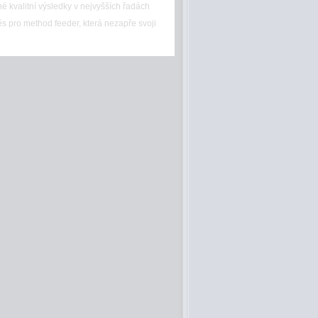
né kvalitní výsledky v nejvyšších řadách
s pro method feeder, která nezapře svoji