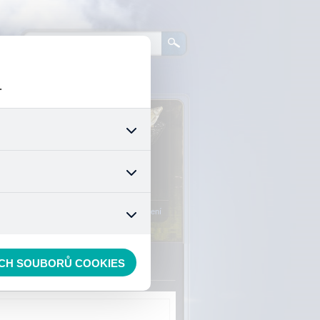
.
0
ks zboží:
0 Kč
šech jejich funkcí. Používají
áním cookies. Pro tyto cookies
Vstup do košíku
mizuje. Po anonymizaci se již
nedokážeme zjistit navštívené
Registrace
Přihlášení
ECH SOUBORŮ COOKIES