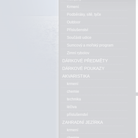
Krmení
Podběráky, sítě, tyče
Outdoor
Příslušenství
Součásti udice
Sumcový a mořský program
Zimní rybolov
DÁRKOVÉ PŘEDMĚTY
DÁRKOVÉ POUKAZY
AKVARISTIKA
krmení
chemie
technika
léčiva
příslušenství
ZAHRADNÍ JEZÍRKA
krmení
chemie