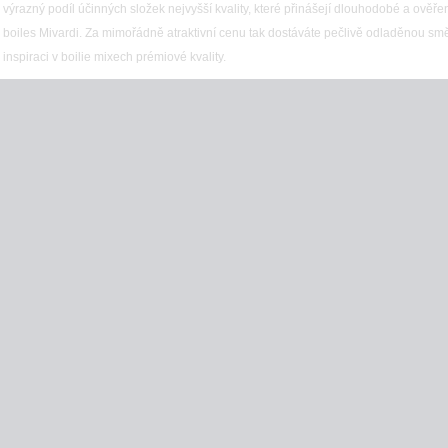
výrazný podíl účinných složek nejvyšší kvality, které přinášejí dlouhodobé a ověře
boiles Mivardi. Za mimořádně atraktivní cenu tak dostáváte pečlivě odladěnou smě
inspiraci v boilie mixech prémiové kvality.