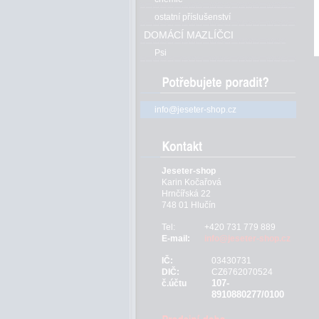
ostatní příslušenství
DOMÁCÍ MAZLÍČCI
Psi
info@jeseter-shop.cz
Jeseter-shop
Karin Kočařová
Hrnčířská 22
748 01 Hlučín
Tel:
+420 731 779 889
E-mail:
info@jeseter-shop.cz
IČ:
03430731
DIČ:
CZ6762070524
107-
č.účtu
8910880277/0100