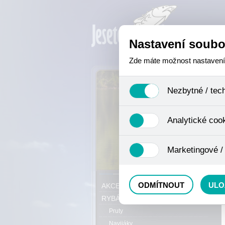
Nastavení soubo
Zde máte možnost nastavení s
Nezbytné / tec
Jedná se o technické soubory,
Analytické coo
se mimo jiné k ukládání produ
není zapotřebí Váš souhlas a 
Analytické cookies shromažďuj
Marketingové /
nejedná o osobní údaje, proto
odkazy, prohlížené zboží apod
Tyto cookies nám umožňují lé
P
ODMÍTNOUT
ULO
AKCE, SLEVY, VÝPRODEJ
RYBÁŘSKÝ SORTIMENT
Pruty
Navijáky