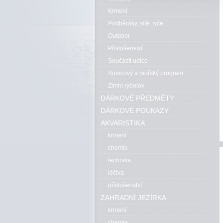
Krmení
Podběráky, sítě, tyče
Outdoor
Příslušenství
Součásti udice
Sumcový a mořský program
Zimní rybolov
DÁRKOVÉ PŘEDMĚTY
DÁRKOVÉ POUKAZY
AKVARISTIKA
krmení
chemie
technika
léčiva
příslušenství
ZAHRADNÍ JEZÍRKA
krmení
chemie