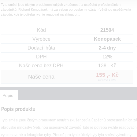
Tyto směsi jsou čistým produktem letitých zkušeností a úspěchů profesionálních
závodníků. Richard Konopásek má za sebou obrovské množství (většinou úspěšných)
závodů, kde je potřeba rychle reagovat na aktuacut...
Kód
21504
Výrobce
Konopásek
Dodací lhůta
2-4 dny
DPH
12%
Naše cena bez DPH
138,- Kč
155 ,- Kč
Naše cena
včetně DPH
Popis
Tyto směsi jsou čistým produktem letitých zkušeností a úspěchů profesionálních
obrovské množství (většinou úspěšných) závodů, kde je potřeba rychle reagovat n
vystresované a letargické ryby. Přesně pro tyhle účely byly tyto směsi vytvořeny.