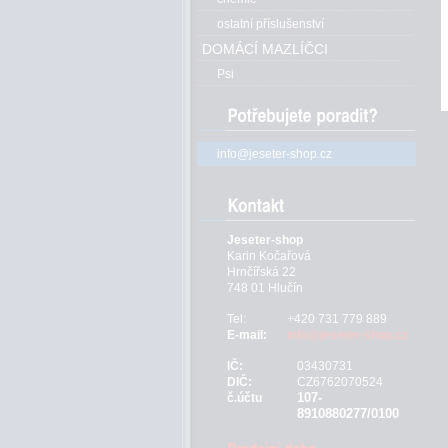
ostatní příslušenství
DOMÁCÍ MAZLÍČCI
Psi
info@jeseter-shop.cz
Jeseter-shop
Karin Kočařová
Hrnčířská 22
748 01 Hlučín
Tel:
+420 731 779 889
E-mail:
info@jeseter-shop.cz
IČ:
03430731
DIČ:
CZ6762070524
107-
č.účtu
8910880277/0100