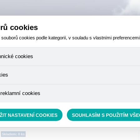
rů cookies
ouborů cookies podle kategorií, v souladu s vlastními preferencemi
hnické cookies
 které jsou nezbytné ke správnému chování našich webových stránek a v
kies
ktů v nákupním košíku, ovládání filtrů a také nastavení souhlasu s uživ
není možné jej ani odebrat.
eme skriptem společnosti Google Inc., která následně tato data anony
 reklamní cookies
že anonymizované cookies nelze přiřadit konkrétnímu uživateli. Proto 
.
pe cílit a vyhodnocovat marketingové kampaně.
rávě se nacházíte:
RYBÁŘSKÝ SORTIMENT
»
Krmení
»
Krmítkové směsi a Method mixy
ŽIT NASTAVENÍ COOKIES
SOUHLASÍM S POUŽITÍM VŠ
Skladem: 0 ks