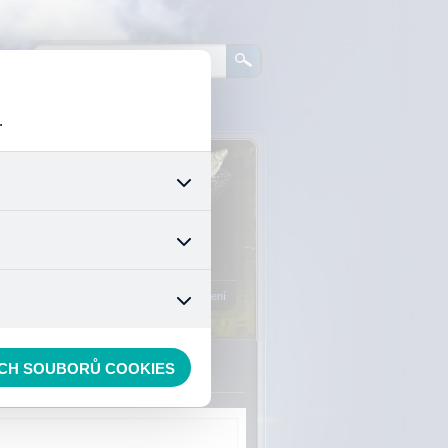
.
0
ks zboží:
0 Kč
šech jejich funkcí. Používají
áním cookies. Pro tyto cookies
Vstup do košíku
mizuje. Po anonymizaci se již
nedokážeme zjistit navštívené
Registrace
Přihlášení
ECH SOUBORŮ COOKIES