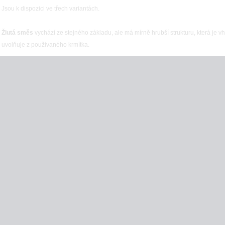
Jsou k dispozici ve třech variantách.
Žlutá směs
vychází ze stejného základu, ale má mírně hrubší strukturu, která je vh
uvolňuje z používaného krmítka.