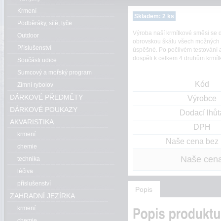
Krmení
Skladem: 2 ks
Podběráky, sítě, tyče
Výroba naší krmítkové směsi se d
Outdoor
obrovskou škálu všech možných s
Příslušenství
úspěšné. Po pečlivém testování a 
dospěli k celkem 4 druhům krmítk
Součásti udice
Sumcový a mořský program
Kód
Zimní rybolov
DÁRKOVÉ PŘEDMĚTY
Výrobce
DÁRKOVÉ POUKAZY
Dodací lhůt
AKVARISTIKA
DPH
krmení
Naše cena bez
chemie
Naše cen
technika
léčiva
příslušenství
Popis
ZAHRADNÍ JEZÍRKA
krmení
chemie