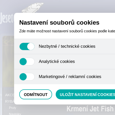
Nastavení souborů cookies
Zde máte možnost nastavení souborů cookies podle katego
Nezbytné / technické cookies
Jedná se o technické soubory, které jsou nezbytné ke sprá
Analytické cookies
se mimo jiné k ukládání produktů v nákupním košíku, ovládá
není zapotřebí Váš souhlas a není možné jej ani odebrat.
Analytické cookies shromažďujeme skriptem společnosti Goo
Marketingové / reklamní cookies
nejedná o osobní údaje, protože anonymizované cookies nel
odkazy, prohlížené zboží apod.
Tyto cookies nám umožňují lépe cílit a vyhodnocovat mar
Právě se nacházíte:
ODMÍTNOUT
ULOŽIT NASTAVENÍ COOKIE
AKCE, SLEVY, VÝPRODEJ
Method mixy
RYBÁŘSKÝ SORTIMENT
Pruty
Navijáky