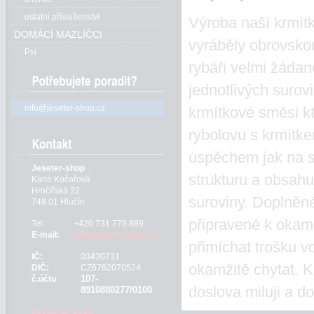
ostatní příslušenství
Výroba naší krmítk
DOMÁCÍ MAZLÍČCI
vyráběly obrovsko
Psi
rybáři velmi žádan
jednotlivých surov
info@jeseter-shop.cz
krmítkové směsi k
rybolovu s krmítke
úspěchem jak na s
Jeseter-shop
strukturu a obsahu
Karin Kočařová
Hrnčířská 22
suroviny. Doplněné
748 01 Hlučín
připravené k okamž
Tel:
+420 731 779 889
E-mail:
info@jeseter-shop.cz
přimíchat trošku 
IČ:
03430731
okamžitě chytat. K
DIČ:
CZ6762070524
107-
č.účtu
doslova miluji a 
8910880277/0100