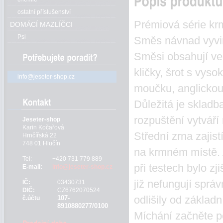
ostatní příslušenství
Prémiová série kr
DOMÁCÍ MAZLÍČCI
Psi
Směs návnad vyvinu
Směsi obsahují vel
kličky, šrot s vys
info@jeseter-shop.cz
moučku, anglickou
Důležitá je skladb
rozpuštění vytváří
Jeseter-shop
Karin Kočařová
Střední zrna zajis
Hrnčířská 22
748 01 Hlučín
na krmném místě. 
Tel:
+420 731 779 889
při testech bylo z
E-mail:
info@jeseter-shop.cz
již nefungují správ
IČ:
03430731
DIČ:
CZ6762070524
odlišily od základn
107-
č.účtu
8910880277/0100
Míchání začněte p