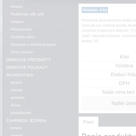
Krmení
Skladem: 0 ks
Podběráky, sítě, tyče
Prémiová série krmných směsí n
Outdoor
vyvinutá pro method feeder, feede
Příslušenství
množství rostlinných bílkovin, TT
olejů, olejnatá semínka, sušenk
Součásti udice
pelety. Dů...
Sumcový a mořský program
Zimní rybolov
Kód
DÁRKOVÉ PŘEDMĚTY
Výrobce
DÁRKOVÉ POUKAZY
Dodací lhůt
AKVARISTIKA
krmení
DPH
chemie
Naše cena be
technika
Naše cen
léčiva
příslušenství
ZAHRADNÍ JEZÍRKA
Popis
krmení
chemie