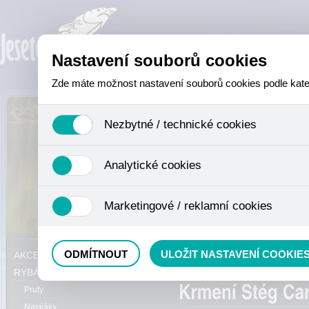
Nastavení souborů cookies
Zde máte možnost nastavení souborů cookies podle katego
Nezbytné / technické cookies
Jedná se o technické soubory, které jsou nezbytné ke sprá
Analytické cookies
se mimo jiné k ukládání produktů v nákupním košíku, ovládá
není zapotřebí Váš souhlas a není možné jej ani odebrat.
Analytické cookies shromažďujeme skriptem společnosti Goo
Marketingové / reklamní cookies
nejedná o osobní údaje, protože anonymizované cookies nel
odkazy, prohlížené zboží apod.
Tyto cookies nám umožňují lépe cílit a vyhodnocovat mar
Právě se nacházíte:
ODMÍTNOUT
ULOŽIT NASTAVENÍ COOKIE
AKCE, SLEVY, VÝPRODEJ
Method mixy
RYBÁŘSKÝ SORTIMENT
Pruty
Navijáky