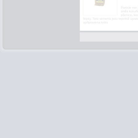
Particle mix 
směs kukuři
pšenice, ko
řepky. Tato semena jsou tepelně upra
apřipravena knbs