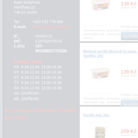
Karin Kočařová
139 Kč
Hrnčířská 22
včetně DPH
748 01 Hlučín
Tel:
+420 731 779 889
E-mail:
info@jeseter-shop.cz
Pečlivě vyl
mix prémiového drceného partiklu pro 
kaprovitých ryb. Jednotlivé druhy sem
IČ:
03430731
vařeny
DIČ:
CZ6762070524
107-
č.účtu
8910880277/0100
Method partikl Mivardi Scopex 
Vanilka 1kg
PO
8.30-12.00 13.00-16.30
139 Kč
ÚT
8.30-12.00 13.00-16.30
včetně DPH
ST
8.30-12.00 13.00-16.30
ČT
8.30-12.00 13.00-16.30
PÁ
8.30-12.00 13.00-16.00
SO
ZAVŘENO
Pečlivě vyl
NE
ZAVŘENO
mix prémiového drceného partiklu pro 
kaprovitých ryb. Jednotlivé druhy sem
vařeny
Po předchozí telefonické domluvě
Partikl mix 3kg
do 17.00!!!
259 Kč
včetně DPH