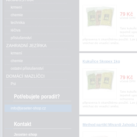
krmení
79 Kč
chemie
včetně DPH
technika
Tato kukuřic
léčiva
tepelně upr
ochucena
příslušenství
připravena k okamžitému použití. Lze j
vmíchat do vnadící směsi,
ZAHRADNÍ JEZÍRKA
krmení
chemie
Kukuřice Skopex 1kg
ostatní příslušenství
DOMÁCÍ MAZLÍČCI
79 Kč
včetně DPH
Psi
Tato kukuřic
tepelně upr
ochucena
připravena k okamžitému použití. Lze j
vmíchat do vnadící směsi,
info@jeseter-shop.cz
Method partikl Mivardi Jahoda 
Jeseter-shop