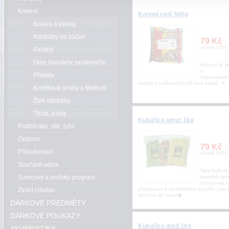
Krmení
Konopí celé 500g
Boilies a pelety
Nástrahy na háček
79 Kč
včetně DPH
Partikly
Dipy, boostery, posilovače,
Konopí je j
z
esence
Přísady
nejuznávaně
olejnin používaných při lovu kaprů. K
Krmítkové směsi a Method
mixy
Živé nástrahy
Těsta, pasty
Kukuřice amur 1kg
Podběráky, sítě, tyče
Outdoor
79 Kč
Příslušenství
včetně DPH
Součásti udice
Tato kukuřic
Sumcový a mořský program
tepelně upr
ochucena a
připravena k okamžitému použití. Lze j
Zimní rybolov
vmíchat do vnad�
DÁRKOVÉ PŘEDMĚTY
DÁRKOVÉ POUKAZY
Kukuřice med 1kg
AKVARISTIKA