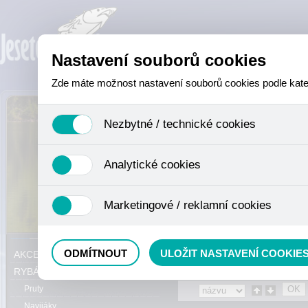
Nastavení souborů cookies
Zde máte možnost nastavení souborů cookies podle katego
Nezbytné / technické cookies
Jedná se o technické soubory, které jsou nezbytné ke sprá
Analytické cookies
se mimo jiné k ukládání produktů v nákupním košíku, ovládá
není zapotřebí Váš souhlas a není možné jej ani odebrat.
Analytické cookies shromažďujeme skriptem společnosti Goo
Marketingové / reklamní cookies
nejedná o osobní údaje, protože anonymizované cookies nel
odkazy, prohlížené zboží apod.
Tyto cookies nám umožňují lépe cílit a vyhodnocovat mar
Právě se nacházíte:
Eshop
»
RYBÁŘS
ODMÍTNOUT
ULOŽIT NASTAVENÍ COOKIE
AKCE, SLEVY, VÝPRODEJ
RYBÁŘSKÝ SORTIMENT
Pruty
Navijáky