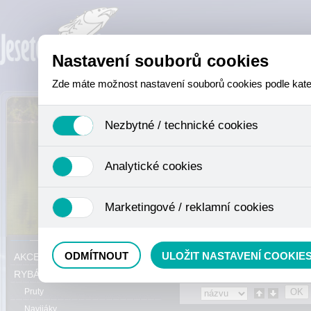
Nastavení souborů cookies
Zde máte možnost nastavení souborů cookies podle katego
Nezbytné / technické cookies
Jedná se o technické soubory, které jsou nezbytné ke sprá
Analytické cookies
se mimo jiné k ukládání produktů v nákupním košíku, ovládá
není zapotřebí Váš souhlas a není možné jej ani odebrat.
Analytické cookies shromažďujeme skriptem společnosti Goo
Marketingové / reklamní cookies
nejedná o osobní údaje, protože anonymizované cookies nel
odkazy, prohlížené zboží apod.
Tyto cookies nám umožňují lépe cílit a vyhodnocovat mar
Právě se nacházíte:
Eshop
»
RYBÁŘS
ODMÍTNOUT
ULOŽIT NASTAVENÍ COOKIE
AKCE, SLEVY, VÝPRODEJ
RYBÁŘSKÝ SORTIMENT
Pruty
Navijáky