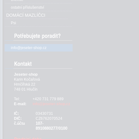
ostatní příslušenství
DOMÁCÍ MAZLÍČCI
Psi
info@jeseter-shop.cz
Jeseter-shop
Karin Kočařová
Hrnčířská 22
748 01 Hlučín
Tel:
+420 731 779 889
E-mail:
info@jeseter-shop.cz
IČ:
03430731
DIČ:
CZ6762070524
107-
č.účtu
8910880277/0100