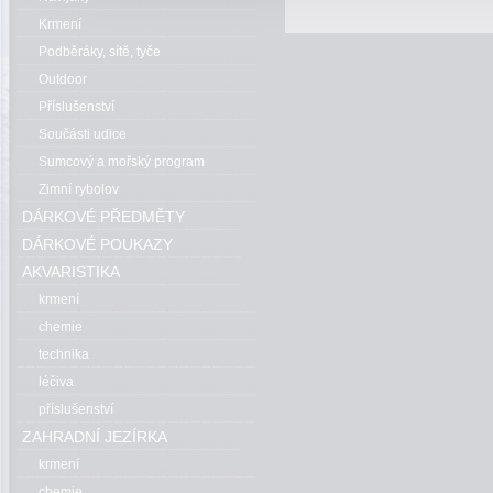
Krmení
Podběráky, sítě, tyče
Outdoor
Příslušenství
Součásti udice
Sumcový a mořský program
Zimní rybolov
DÁRKOVÉ PŘEDMĚTY
DÁRKOVÉ POUKAZY
AKVARISTIKA
krmení
chemie
technika
léčiva
příslušenství
ZAHRADNÍ JEZÍRKA
krmení
chemie