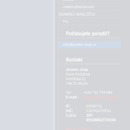
ostatní příslušenství
DOMÁCÍ MAZLÍČCI
Psi
info@jeseter-shop.cz
Jeseter-shop
Karin Kočařová
Hrnčířská 22
748 01 Hlučín
Tel:
+420 731 779 889
E-mail:
info@jeseter-shop.cz
IČ:
03430731
DIČ:
CZ6762070524
107-
č.účtu
8910880277/0100