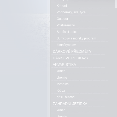
Krmení
Podběráky, sítě, tyče
Outdoor
Příslušenství
Součásti udice
Sumcový a mořský program
Zimní rybolov
DÁRKOVÉ PŘEDMĚTY
DÁRKOVÉ POUKAZY
AKVARISTIKA
krmení
chemie
technika
léčiva
příslušenství
ZAHRADNÍ JEZÍRKA
krmení
chemie