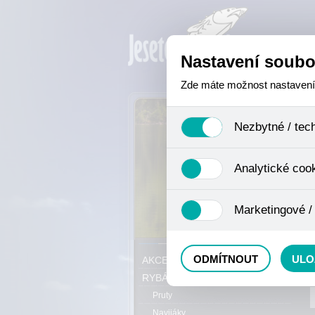
Nastavení soubo
Zde máte možnost nastavení s
Nezbytné / tec
Jedná se o technické soubory,
Analytické coo
se mimo jiné k ukládání produ
není zapotřebí Váš souhlas a 
Analytické cookies shromažďuj
Marketingové /
nejedná o osobní údaje, proto
odkazy, prohlížené zboží apod
Tyto cookies nám umožňují lé
P
ODMÍTNOUT
ULO
AKCE, SLEVY, VÝPRODEJ
RYBÁŘSKÝ SORTIMENT
Pruty
Navijáky