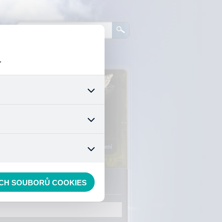
.
0
ks zboží:
0 Kč
šech jejich funkcí. Používají
áním cookies. Pro tyto cookies
Vstup do košíku
mizuje. Po anonymizaci se již
nedokážeme zjistit navštívené
Registrace
Přihlášení
ECH SOUBORŮ COOKIES