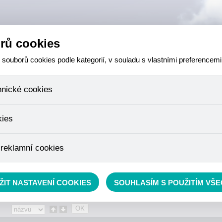
rů cookies
ouborů cookies podle kategorií, v souladu s vlastními preferencemi
hnické cookies
 které jsou nezbytné ke správnému chování našich webových stránek a v
kies
ktů v nákupním košíku, ovládání filtrů a také nastavení souhlasu s uživ
není možné jej ani odebrat.
eme skriptem společnosti Google Inc., která následně tato data anony
 reklamní cookies
že anonymizované cookies nelze přiřadit konkrétnímu uživateli. Proto 
.
pe cílit a vyhodnocovat marketingové kampaně.
rávě se nacházíte:
Eshop
»
RYBÁŘSKÝ SORTIMENT
»
technika
ŽIT NASTAVENÍ COOKIES
SOUHLASÍM S POUŽITÍM VŠ