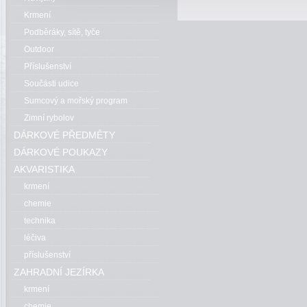
Krmení
Podběráky, sítě, tyče
Outdoor
Příslušenství
Součásti udice
Sumcový a mořský program
Zimní rybolov
DÁRKOVÉ PŘEDMĚTY
DÁRKOVÉ POUKAZY
AKVARISTIKA
krmení
chemie
technika
léčiva
příslušenství
ZAHRADNÍ JEZÍRKA
krmení
chemie