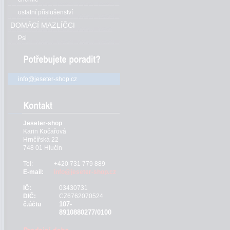
ostatní příslušenství
DOMÁCÍ MAZLÍČCI
Psi
info@jeseter-shop.cz
Jeseter-shop
Karin Kočařová
Hrnčířská 22
748 01 Hlučín
Tel:
+420 731 779 889
E-mail:
info@jeseter-shop.cz
IČ:
03430731
DIČ:
CZ6762070524
107-
č.účtu
8910880277/0100