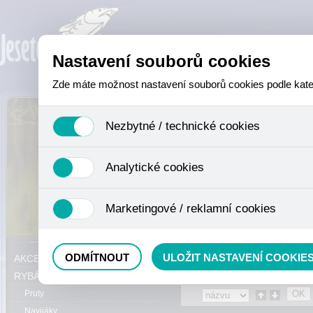
Nastavení souborů cookies
Zde máte možnost nastavení souborů cookies podle katego
Nezbytné / technické cookies
Jedná se o technické soubory, které jsou nezbytné ke sprá
Analytické cookies
se mimo jiné k ukládání produktů v nákupním košíku, ovládá
není zapotřebí Váš souhlas a není možné jej ani odebrat.
Analytické cookies shromažďujeme skriptem společnosti Goo
Marketingové / reklamní cookies
nejedná o osobní údaje, protože anonymizované cookies nel
odkazy, prohlížené zboží apod.
Tyto cookies nám umožňují lépe cílit a vyhodnocovat mar
Právě se nacházíte:
Eshop
»
RYBÁŘS
ODMÍTNOUT
ULOŽIT NASTAVENÍ COOKIE
AKCE, SLEVY, VÝPRODEJ
RYBÁŘSKÝ SORTIMENT
Pruty
Navijáky