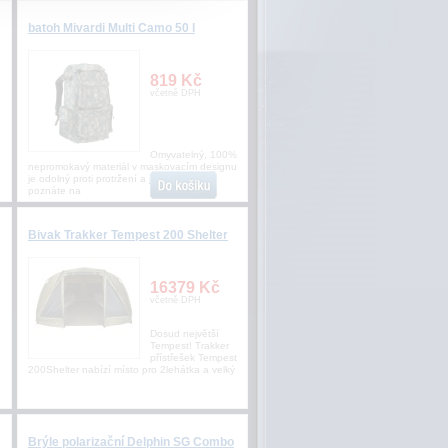
batoh Mivardi Multi Camo 50 l
819 Kč
včetně DPH
Omyvatelný, 100%
nepromokavý materiál v maskovacím designu
je odolný proti protržení a jeho kvalitu
poznáte na
Bivak Trakker Tempest 200 Shelter
16379 Kč
včetně DPH
Dosud největší
Tempest! Trakker
přístřešek Tempest
200Shelter nabízí místo pro 2lehátka a velký
Brýle polarizační Delphin SG Combo