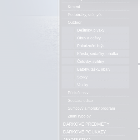
Krmení
Podběráky, sítě, tyče
Outdoor
Deštníky, bivaky
Obuv a oděvy
Polarizační brýle
Křesla, sedačky, lehátka
Čelovky, svítilny
Batohy, tašky, obaly
Stolky
Vozíky
Příslušenství
Součásti udice
Sumcový a mořský program
Zimní rybolov
DÁRKOVÉ PŘEDMĚTY
DÁRKOVÉ POUKAZY
AKVARISTIKA