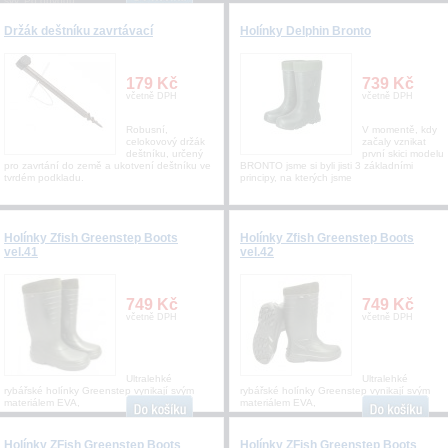
švy. Po obvodu
Držák deštníku zavrtávací
Holínky Delphin Bronto
179 Kč
739 Kč
včetně DPH
včetně DPH
Robusní,
V momentě, kdy
celokovový držák
začaly vznikat
deštníku, určený
první skici modelu
pro zavrtání do země a ukotvení deštníku ve
BRONTO jsme si byli jisti 3 základními
tvrdém podkladu.
principy, na kterých jsme
Holínky Zfish Greenstep Boots
Holínky Zfish Greenstep Boots
vel.41
vel.42
749 Kč
749 Kč
včetně DPH
včetně DPH
Ultralehké
Ultralehké
rybářské holínky Greenstep vynikají svým
rybářské holínky Greenstep vynikají svým
materiálem EVA,
materiálem EVA,
Holínky ZFish Greenstep Boots
Holínky ZFish Greenstep Boots