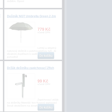
deštěm. Oproti
í
Deštník NGT Umbrella Green 2,2m
779 Kč
včetně DPH
Lehký a skladný
nylonový deštník s polohovatelnou tyčí. Je
ideálním doplňkem k vodě a navíc se
pohodlně
Držák deštníku zapichovací Zfish
99 Kč
včetně DPH
Zapichovací držák
na deštníky Materiál: kov Kovový stahovací
šroub skolečkem na dotahování