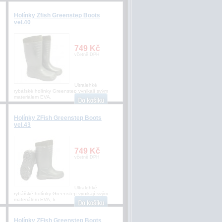
Holínky Zfish Greenstep Boots
vel.40
749 Kč
včetně DPH
Ultralehké
rybářské holínky Greenstep vynikají svým
materiálem EVA,
Holínky ZFish Greenstep Boots
vel.43
749 Kč
včetně DPH
Ultralehké
rybářské holínky Greenstep vynikají svým
materiálem EVA, k
Holínky ZFish Greenstep Boots