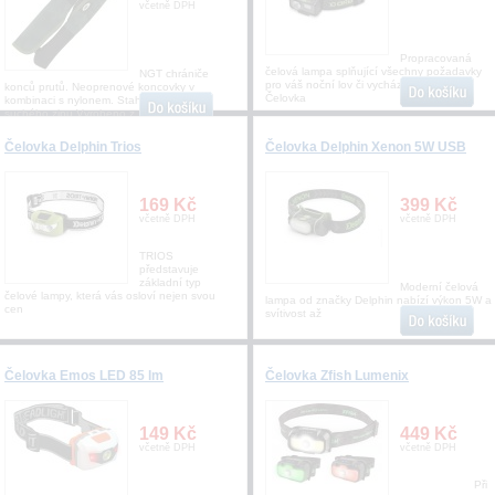
včetně DPH
Propracovaná
čelová lampa splňující všechny požadavky
NGT chrániče
pro váš noční lov či vycházky do přírody.
konců prutů. Neoprenové koncovky v
Čelovka
kombinaci s nylonem. Stahování pomocí
suchého zipu.Vyrobeno z
Čelovka Delphin Trios
Čelovka Delphin Xenon 5W USB
169 Kč
399 Kč
včetně DPH
včetně DPH
TRIOS
představuje
základní typ
Moderní čelová
čelové lampy, která vás osloví nejen svou
lampa od značky Delphin nabízí výkon 5W a
cen
svítivost až
Čelovka Emos LED 85 lm
Čelovka Zfish Lumenix
149 Kč
449 Kč
včetně DPH
včetně DPH
Při