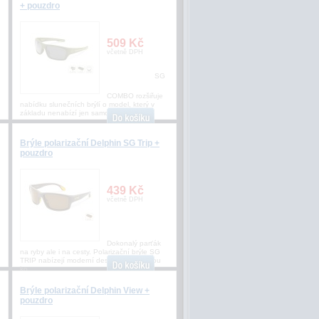
+ pouzdro
509 Kč
včetně DPH
SG
COMBO rozšiřuje
nabídku slunečních brýlí o model, který v
základu nenabízí jen samotné brýle, al
Brýle polarizační Delphin SG Trip +
pouzdro
439 Kč
včetně DPH
Dokonalý parťák
na ryby ale i na cesty. Polarizační brýle SG
TRIP nabízejí moderní design a působivou
ko
Brýle polarizační Delphin View +
pouzdro