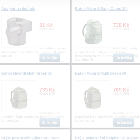
Adaptér na deštník
Batoh Mivardi Easy Camo 30l
51 Kč
739 Kč
včetně DPH
včetně DPH
Náhradní adaptér
Rybářské batohy
na středovou tyč deštníku. Lze použít všude
se speciální konstrukcí pro uložení
tam, kd
teleskopických prutů s navijáky a přichycení
jednoduch�
Batoh Mivardi Multi Green 30
Batoh Mivardi Multi Green 50
739 Kč
769 Kč
včetně DPH
včetně DPH
Novinka 2021
Novinka 2021
Populární řada rybářských batohů s unikátní
Populární řada rybářských batohů s unikátní
konstrukcacu
konstrukcacu
Brýle polarizační Albastar - Sada
Brýle polarizační Delphin SG Aquas