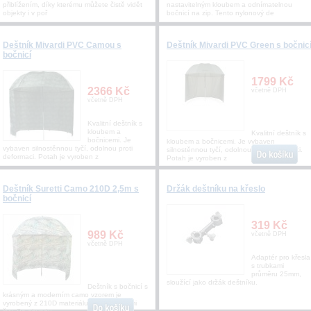
přiblížením, díky kterému můžete čistě vidět
nastavitelným kloubem a odnímatelnou
objekty i v poř
bočnicí na zip. Tento nylonový de
Deštník Mivardi PVC Camou s
Deštník Mivardi PVC Green s bočnic
bočnicí
1799 Kč
2366 Kč
včetně DPH
včetně DPH
Kvalitní deštník s
kloubem a
Kvalitní deštník s
bočnicemi. Je
kloubem a bočnicemi. Je vybaven
vybaven silnostěnnou tyčí, odolnou proti
silnostěnnou tyčí, odolnou proti deformaci.
deformaci. Potah je vyroben z
Potah je vyroben z
Deštník Suretti Camo 210D 2,5m s
Držák deštníku na křeslo
bočnicí
319 Kč
989 Kč
včetně DPH
včetně DPH
Adaptér pro křesla
s trubkami
průměru 25mm,
sloužící jako držák deštníku.
Deštník s bočnicí s
krásným a moderním camo vzorem je
vyrobený z 210D materiálu s podlepenými