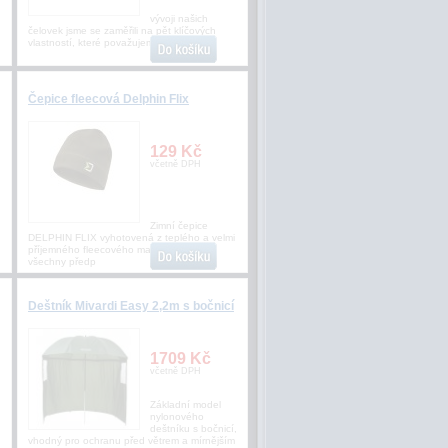
vývoji našich
čelovek jsme se zaměřili na pět klíčových
vlastností, které považujeme za zásadn
Čepice fleecová Delphin Flix
129 Kč
včetně DPH
Zimní čepice
DELPHIN FLIX vyhotovená z teplého a velmi
příjemného fleecového materiálu splňuje
všechny předp
Deštník Mivardi Easy 2,2m s bočnicí
1709 Kč
včetně DPH
Základní model
nylonového
deštníku s bočnicí,
vhodný pro ochranu před větrem a mírnějším