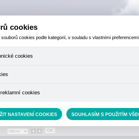
rů cookies
ouborů cookies podle kategorií, v souladu s vlastními preferencemi
hnické cookies
 které jsou nezbytné ke správnému chování našich webových stránek a v
kies
ktů v nákupním košíku, ovládání filtrů a také nastavení souhlasu s uživ
není možné jej ani odebrat.
eme skriptem společnosti Google Inc., která následně tato data anony
 reklamní cookies
že anonymizované cookies nelze přiřadit konkrétnímu uživateli. Proto 
.
pe cílit a vyhodnocovat marketingové kampaně.
rávě se nacházíte:
Eshop
»
RYBÁŘSKÝ SORTIMENT
»
Outdoor
ŽIT NASTAVENÍ COOKIES
SOUHLASÍM S POUŽITÍM VŠ