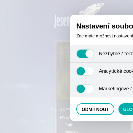
Nastavení soubo
Zde máte možnost nastavení s
Nezbytné / tec
Jedná se o technické soubory,
Analytické coo
se mimo jiné k ukládání produ
není zapotřebí Váš souhlas a 
Analytické cookies shromažďuj
Marketingové /
nejedná o osobní údaje, proto
odkazy, prohlížené zboží apod
Tyto cookies nám umožňují lé
P
ODMÍTNOUT
ULO
AKCE, SLEVY, VÝPRODEJ
RYBÁŘSKÝ SORTIMENT
Pruty
Navijáky