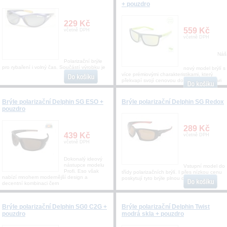
+ pouzdro
229 Kč
559 Kč
včetně DPH
včetně DPH
Náš
Polarizační brýle
pro rybaření i volný čas. Součástí výrobku je
nový model brýlí s
více prémiovými charakteristikami, který
překvapí svojí cenovou dostupností. Polari
Brýle polarizační Delphin SG ESO +
Brýle polarizační Delphin SG Redox
pouzdro
289 Kč
439 Kč
včetně DPH
včetně DPH
Dokonalý ideový
nástupce modelu
Vstupní model do
Profi. Eso však
třídy polarizačních brýlí. I přes nízkou cenu
nabízí mnohem modernější design a
poskytují tyto brýle plnou ochranu před
decentní kombinaci čern
Brýle polarizační Delphin SG0 C2G +
Brýle polarizační Delphin Twist
pouzdro
modrá skla + pouzdro