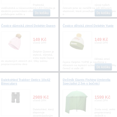
Praktická
vývoji našich
voděodolná a nárazuvzdorná LED čelovka je
čelovek jsme se zaměřili na pět klíčových
ideálním pomocníkem všude tam, kde
vlastností, které považujeme za zásadní pro
potřebujete světlo a
n
Čepice dámská zimní Delphin Queen
Čepice dětská zimní Delphin Yupie
149 Kč
149 Kč
včetně DPH
včetně DPH
Delphin Queen je
stylová, dámská,
extra teplá čepice
Dětská zimní
do studených zimních dní. Díky svému
čepice Delphin YUPIE je navržena s
propracovanému desi
důrazem na teplotní ochranu a komfort, díky
čemuž si vaše dě
Dalekohled Trakker Optics 10x42
Deštník Giants Fishing Umbrella
Binoculars
Specialist 2,5m s bočnicí
2989 Kč
1599 Kč
včetně DPH
včetně DPH
Dalekohled, který
Zcela nový, velmi
disponuje
propracovaný
desetinásobným
deštník s