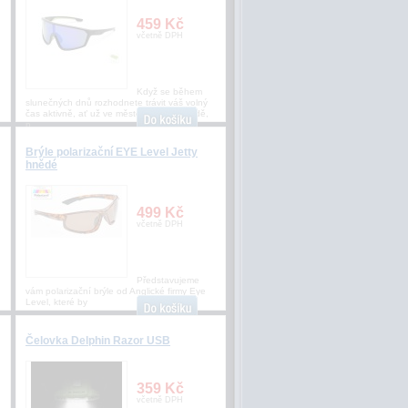
459 Kč
včetně DPH
Když se během
slunečných dnů rozhodnete trávit váš volný
čas aktivně, ať už ve městě nebo v přírodě,
p
Brýle polarizační EYE Level Jetty
hnědé
499 Kč
včetně DPH
Představujeme
vám polarizační brýle od Anglické firmy Eye
Level, které by
Čelovka Delphin Razor USB
359 Kč
včetně DPH