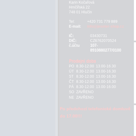
Karin Kočařová
Hrnčířská 22
748 01 Hlučín
Tel:
+420 731 779 889
E-mail:
info@jeseter-shop.cz
IČ:
03430731
DIČ:
CZ6762070524
107-
č.účtu
8910880277/0100
PO
8.30-12.00 13.00-16.30
ÚT
8.30-12.00 13.00-16.30
ST
8.30-12.00 13.00-16.30
ČT
8.30-12.00 13.00-16.30
PÁ
8.30-12.00 13.00-16.00
SO
ZAVŘENO
NE
ZAVŘENO
Po předchozí telefonické domluvě
do 17.00!!!