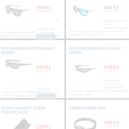
459 Kč
499 Kč
včetně DPH
včetně DPH
Na
Stylové sluneční
brýle s
polarizačními skly,
základě velké
které svůj název dostaly po velmi odolné
popularity našich produktů v originálním
konstrukci rámu, kterou
designu s použitím C2G kamufláže, jsme se
rozho
brýle polarizační EXC Bergamo +
Brýle polarizační EXC Savona +
pouzdro
pouzdro
439 Kč
479 Kč
včetně DPH
včetně DPH
Polarizační
sluneční brýle
EXCSAVONA s
Polarizační
funkcí TAC - redukce oslnění. Polarizační filtr
sluneční brýle EXC BERGAMO s funkcí TAC
poskytuje komfort
- redukce oslnění. Polarizační filtr poskytuje
komfortní
Chránič prutu NGT Tip Butt
Čelovka Delphin Orbix
Protector Camo
499 Kč
229 Kč
včetně DPH