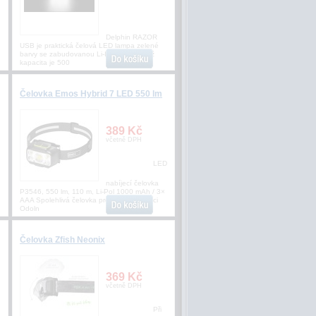
Delphin RAZOR
USB je praktická čelová LED lampa zelené
barvy se zabudovanou Li-Ion baterií, jejíž
kapacita je 500
Čelovka Emos Hybrid 7 LED 550 lm
389 Kč
včetně DPH
LED
nabíjecí čelovka
P3546, 550 lm, 110 m, Li-Pol 1000 mAh / 3×
AAA Spolehlivá čelovka pro každou situaci
Odoln
Čelovka Zfish Neonix
369 Kč
včetně DPH
Při