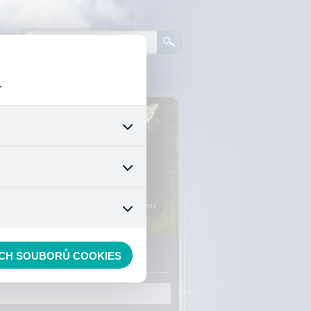
.
0
ks zboží:
0 Kč
šech jejich funkcí. Používají
áním cookies. Pro tyto cookies
Vstup do košíku
mizuje. Po anonymizaci se již
nedokážeme zjistit navštívené
Registrace
Přihlášení
ECH SOUBORŮ COOKIES