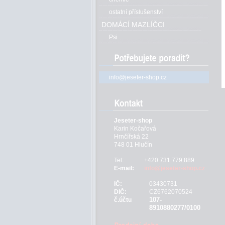
ostatní příslušenství
DOMÁCÍ MAZLÍČCI
Psi
info@jeseter-shop.cz
Jeseter-shop
Karin Kočařová
Hrnčířská 22
748 01 Hlučín
Tel:
+420 731 779 889
E-mail:
info@jeseter-shop.cz
IČ:
03430731
DIČ:
CZ6762070524
107-
č.účtu
8910880277/0100