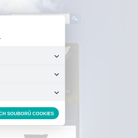
.
0
ks zboží:
0 Kč
šech jejich funkcí. Používají
áním cookies. Pro tyto cookies
Vstup do košíku
mizuje. Po anonymizaci se již
nedokážeme zjistit navštívené
Registrace
Přihlášení
ECH SOUBORŮ COOKIES