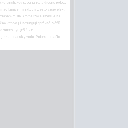
čku, anglickou strouhanku a drcené pelety.
ří nad krmivem mrak, čímž se zvyšuje efekt
a krmném místě. Aromatizace směsí je na
ěná krmiva již nefungují správně. Větší
ozornost ryb ještě víc.
 granule nasákly vodu. Potom protlačte