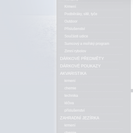
Krmení
Podběráky, sítě, tyče
Outdoor
Příslušenství
Součásti udice
Sumcový a mořský program
Zimní rybolov
DÁRKOVÉ PŘEDMĚTY
DÁRKOVÉ POUKAZY
AKVARISTIKA
krmení
chemie
technika
léčiva
příslušenství
ZAHRADNÍ JEZÍRKA
krmení
chemie