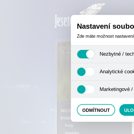
Nastavení soubo
Zde máte možnost nastavení s
Nezbytné / tec
Jedná se o technické soubory,
Analytické coo
se mimo jiné k ukládání produ
není zapotřebí Váš souhlas a 
Analytické cookies shromažďuj
Marketingové /
nejedná o osobní údaje, proto
odkazy, prohlížené zboží apod
Tyto cookies nám umožňují lé
P
ODMÍTNOUT
ULO
AKCE, SLEVY, VÝPRODEJ
RYBÁŘSKÝ SORTIMENT
Pruty
Navijáky