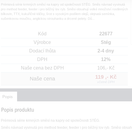
Prémiová série krmných směsí na kapry od společnosti STÉG. Směs návnad vyvinutá
pro method feeder, feeder i pro běžný lov ryb. Směsi obsahují velké množství rostlinných
bílkovin, TTX, kukuřičné kličky, šrot s vysokým podílem olejů, olejnatá semínka,
sušenkovou moučku, anglickou strouhanku a drcené pelety. Dů...
Kód
22677
Výrobce
Stég
Dodací lhůta
2-4 dny
DPH
12%
Naše cena bez DPH
106,- Kč
119 ,- Kč
Naše cena
včetně DPH
Popis
Prémiová série krmných směsí na kapry od společnosti STÉG.
Směs návnad vyvinutá pro method feeder, feeder i pro běžný lov ryb. Směsi obsahuj