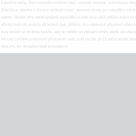
kukuřičné kličky, šrot s vysokým podílem olejů, olejnatá semínka, sušenkovou mou
Důležitá je skladba z různých velikostí částic - jemnost mouky po rozpuštění vytvá
vábení. Střední zrna zajistí správné rozpuštění a větší kusy udrží většího kapra n
střední hodnotě, protože při testech bylo zjištěno, že v některých případech převon
kusy krmení se liší jinou barvou, aby se odlišily od základní směsi, takže upoutají p
Míchání začněte postupným přidáváním vody, poté nechte 10-15 minut odstát, aby
přes síto, pro dosažení lepší konzistence.