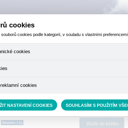
rů cookies
ouborů cookies podle kategorií, v souladu s vlastními preferencemi
hnické cookies
 které jsou nezbytné ke správnému chování našich webových stránek a v
kies
ktů v nákupním košíku, ovládání filtrů a také nastavení souhlasu s uživ
není možné jej ani odebrat.
eme skriptem společnosti Google Inc., která následně tato data anony
 reklamní cookies
že anonymizované cookies nelze přiřadit konkrétnímu uživateli. Proto 
.
pe cílit a vyhodnocovat marketingové kampaně.
rávě se nacházíte:
RYBÁŘSKÝ SORTIMENT
»
Krmení
»
Krmítkové směsi a Method mixy
ŽIT NASTAVENÍ COOKIES
SOUHLASÍM S POUŽITÍM VŠ
Skladem: 1 ks