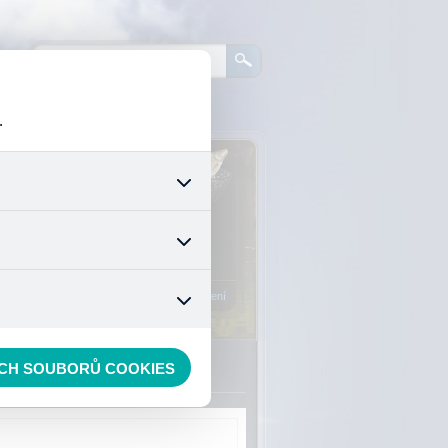
.
0
ks zboží:
0 Kč
šech jejich funkcí. Používají
áním cookies. Pro tyto cookies
Vstup do košíku
mizuje. Po anonymizaci se již
nedokážeme zjistit navštívené
Registrace
Přihlášení
ECH SOUBORŮ COOKIES