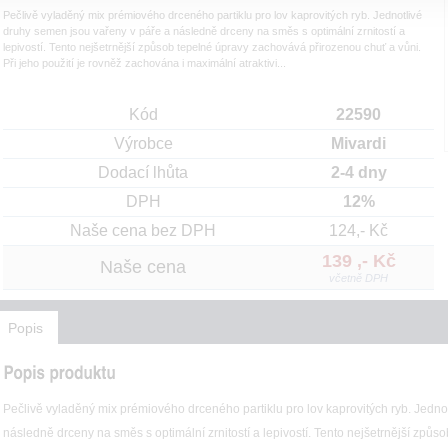
Pečlivě vyladěný mix prémiového drceného partiklu pro lov kaprovitých ryb. Jednotlivé
druhy semen jsou vařeny v páře a následně drceny na směs s optimální zrnitostí a
lepivostí. Tento nejšetrnější způsob tepelné úpravy zachovává přirozenou chuť a vůni.
Při jeho použití je rovněž zachována i maximální atraktivi...
Kód
22590
Výrobce
Mivardi
Dodací lhůta
2-4 dny
DPH
12%
Naše cena bez DPH
124,- Kč
139 ,- Kč
Naše cena
včetně DPH
Popis
Pečlivě vyladěný mix prémiového drceného partiklu pro lov kaprovitých ryb. Jedno
následně drceny na směs s optimální zrnitostí a lepivostí. Tento nejšetrnější způ