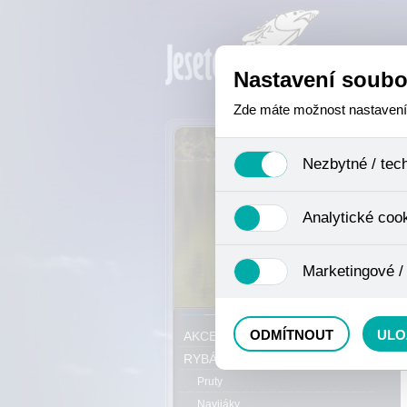
Nastavení soubo
Zde máte možnost nastavení s
Nezbytné / tec
Jedná se o technické soubory,
Analytické coo
se mimo jiné k ukládání produ
není zapotřebí Váš souhlas a 
Analytické cookies shromažďuj
Marketingové /
nejedná o osobní údaje, proto
odkazy, prohlížené zboží apod
Tyto cookies nám umožňují lé
P
ODMÍTNOUT
ULO
AKCE, SLEVY, VÝPRODEJ
RYBÁŘSKÝ SORTIMENT
Pruty
Navijáky