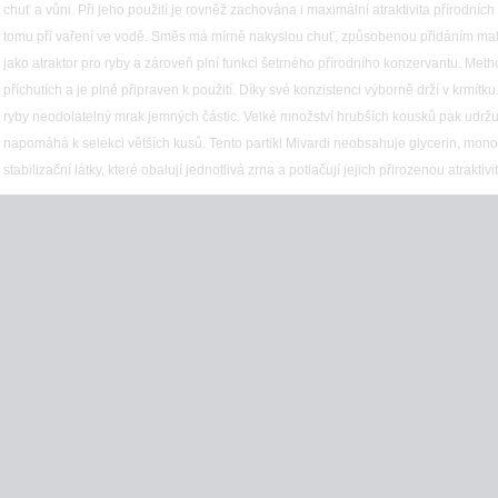
chuť a vůni. Při jeho použití je rovněž zachována i maximální atraktivita přírodních 
tomu při vaření ve vodě. Směs má mírně nakyslou chuť, způsobenou přidáním mal
jako atraktor pro ryby a zároveň plní funkci šetrného přírodního konzervantu. Meth
příchutích a je plně připraven k použití. Díky své konzistenci výborně drží v krmí
ryby neodolatelný mrak jemných částic. Velké množství hrubších kousků pak udržu
napomáhá k selekci větších kusů. Tento partikl Mivardi neobsahuje glycerin, mon
stabilizační látky, které obalují jednotlivá zrna a potlačují jejich přirozenou atrakti