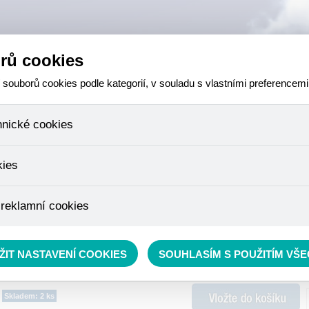
rů cookies
ouborů cookies podle kategorií, v souladu s vlastními preferencemi
hnické cookies
 které jsou nezbytné ke správnému chování našich webových stránek a v
kies
ktů v nákupním košíku, ovládání filtrů a také nastavení souhlasu s uživ
není možné jej ani odebrat.
eme skriptem společnosti Google Inc., která následně tato data anony
 reklamní cookies
že anonymizované cookies nelze přiřadit konkrétnímu uživateli. Proto 
.
pe cílit a vyhodnocovat marketingové kampaně.
rávě se nacházíte:
RYBÁŘSKÝ SORTIMENT
»
Krmení
»
Partikly
ŽIT NASTAVENÍ COOKIES
SOUHLASÍM S POUŽITÍM VŠ
Skladem: 2 ks