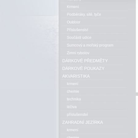
Krmení
Podběráky, sítě, tyče
Outdoor
Příslušenství
Součásti udice
Sumcový a mořský program
Zimní rybolov
DÁRKOVÉ PŘEDMĚTY
DÁRKOVÉ POUKAZY
AKVARISTIKA
krmení
chemie
technika
léčiva
příslušenství
ZAHRADNÍ JEZÍRKA
krmení
chemie