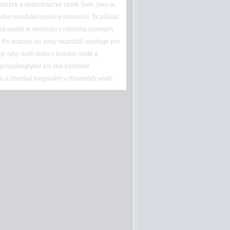
složek a nedochází ke ztrátě živin, jako je
ého množství kyseliny mravenčí. Ta působí
od partikl je dodáván v několika účinných
tku. Po dopadu do vody okamžitě uvolňuje pro
je ryby delší dobu v lovném místě a
opropylenglykol ani jiné podobné
vitu a zhoršují fungování v chladnější vodě.