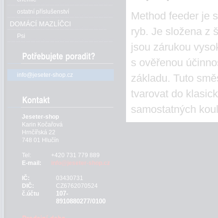
ostatní příslušenství
Method feeder je 
DOMÁCÍ MAZLÍČCI
ryb. Je složena z 
Psi
jsou zárukou vysok
s ověřenou účinno
info@jeseter-shop.cz
základu. Tuto smě
tvarovat do klasic
samostatných koul
Jeseter-shop
Karin Kočařová
Hrnčířská 22
748 01 Hlučín
Tel:
+420 731 779 889
E-mail:
info@jeseter-shop.cz
IČ:
03430731
DIČ:
CZ6762070524
107-
č.účtu
8910880277/0100