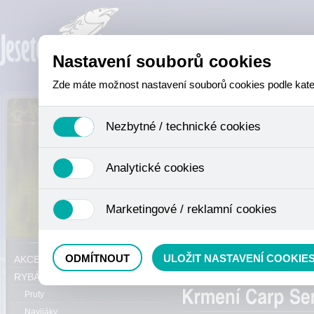
Nastavení souborů cookies
Zde máte možnost nastavení souborů cookies podle katego
Nezbytné / technické cookies
Jedná se o technické soubory, které jsou nezbytné ke sprá
Analytické cookies
se mimo jiné k ukládání produktů v nákupním košíku, ovládá
není zapotřebí Váš souhlas a není možné jej ani odebrat.
Analytické cookies shromažďujeme skriptem společnosti Goo
Marketingové / reklamní cookies
nejedná o osobní údaje, protože anonymizované cookies nel
odkazy, prohlížené zboží apod.
Tyto cookies nám umožňují lépe cílit a vyhodnocovat mar
Právě se nacházíte:
ODMÍTNOUT
ULOŽIT NASTAVENÍ COOKIE
AKCE, SLEVY, VÝPRODEJ
Method mixy
RYBÁŘSKÝ SORTIMENT
Pruty
Navijáky