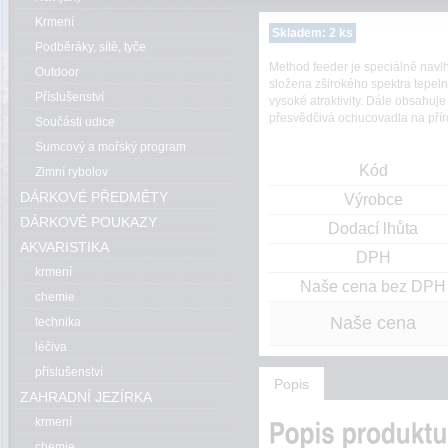
Krmení
Skladem: 2 ks
Podběráky, sítě, tyče
Method feeder je speciálně navlh
Outdoor
složena zširokého spektra tepeln
Příslušenství
vysoké atraktivity. Dále obsahuj
přesvědčivá ochucovadla na přír
Součásti udice
Sumcový a mořský program
Kód
Zimní rybolov
DÁRKOVÉ PŘEDMĚTY
Výrobce
DÁRKOVÉ POUKAZY
Dodací lhůta
AKVARISTIKA
DPH
krmení
Naše cena bez DPH
chemie
Naše cena
technika
léčiva
příslušenství
Popis
ZAHRADNÍ JEZÍRKA
krmení
chemie