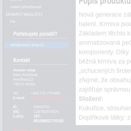
ostatní příslušenství
Nová generace zá
DOMÁCÍ MAZLÍČCI
Psi
balení. Krmiva jso
Základem těchto kr
aromatizovaná peči
info@jeseter-shop.cz
komponenty. Díky 
běžná krmiva za p
„ochucených šrotec
Jeseter-shop
Karin Kočařová
zřejmé, že obsahu
Hrnčířská 22
748 01 Hlučín
zajišťuje správnou
Tel:
+420 731 779 889
Složení:
E-mail:
info@jeseter-shop.cz
Kukuřice, strouha
IČ:
03430731
DIČ:
CZ6762070524
Doplňkové látky: zc
107-
č.účtu
8910880277/0100