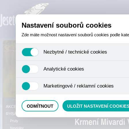
Nastavení souborů cookies
Zde máte možnost nastavení souborů cookies podle katego
Nezbytné / technické cookies
Jedná se o technické soubory, které jsou nezbytné ke sprá
Analytické cookies
se mimo jiné k ukládání produktů v nákupním košíku, ovládá
není zapotřebí Váš souhlas a není možné jej ani odebrat.
Analytické cookies shromažďujeme skriptem společnosti Goo
Marketingové / reklamní cookies
nejedná o osobní údaje, protože anonymizované cookies nel
odkazy, prohlížené zboží apod.
Tyto cookies nám umožňují lépe cílit a vyhodnocovat mar
Právě se nacházíte:
ODMÍTNOUT
ULOŽIT NASTAVENÍ COOKIE
AKCE, SLEVY, VÝPRODEJ
Method mixy
RYBÁŘSKÝ SORTIMENT
Pruty
Navijáky