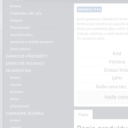
Krmení
Skladem: 0 ks
Podběráky, sítě, tyče
Nová generace základních krmiv
Outdoor
Krmiva jsou vhodná pro použití d
Příslušenství
krmiv jsou podobně jako u těch n
biskvity, semínka a další skuteč
Součásti udice
V1 mnohem vyšší ...
Sumcový a mořský program
Zimní rybolov
Kód
DÁRKOVÉ PŘEDMĚTY
Výrobce
DÁRKOVÉ POUKAZY
Dodací lhůt
AKVARISTIKA
krmení
DPH
chemie
Naše cena bez
technika
Naše cen
léčiva
příslušenství
ZAHRADNÍ JEZÍRKA
Popis
krmení
chemie