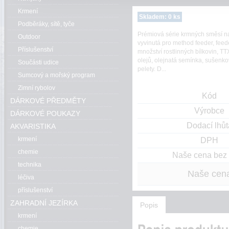
Krmení
Skladem: 0 ks
Podběráky, sítě, tyče
Prémiová série krmných směsí n
Outdoor
vyvinutá pro method feeder, feede
Příslušenství
množství rostlinných bílkovin, TT
olejů, olejnatá semínka, sušenk
Součásti udice
pelety. D...
Sumcový a mořský program
Zimní rybolov
Kód
DÁRKOVÉ PŘEDMĚTY
Výrobce
DÁRKOVÉ POUKAZY
Dodací lhůt
AKVARISTIKA
krmení
DPH
chemie
Naše cena be
technika
Naše cen
léčiva
příslušenství
ZAHRADNÍ JEZÍRKA
Popis
krmení
chemie