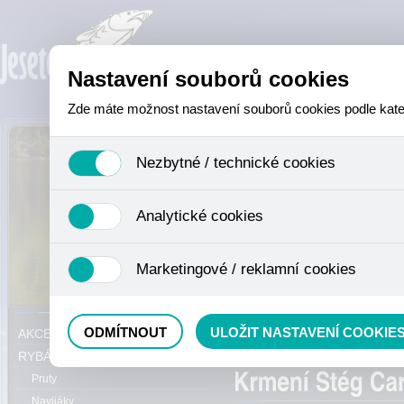
Nastavení souborů cookies
Zde máte možnost nastavení souborů cookies podle katego
Nezbytné / technické cookies
Jedná se o technické soubory, které jsou nezbytné ke sprá
Analytické cookies
se mimo jiné k ukládání produktů v nákupním košíku, ovládá
není zapotřebí Váš souhlas a není možné jej ani odebrat.
Analytické cookies shromažďujeme skriptem společnosti Goo
Marketingové / reklamní cookies
nejedná o osobní údaje, protože anonymizované cookies nel
odkazy, prohlížené zboží apod.
Tyto cookies nám umožňují lépe cílit a vyhodnocovat mar
Právě se nacházíte:
ODMÍTNOUT
ULOŽIT NASTAVENÍ COOKIE
AKCE, SLEVY, VÝPRODEJ
Method mixy
RYBÁŘSKÝ SORTIMENT
Pruty
Navijáky