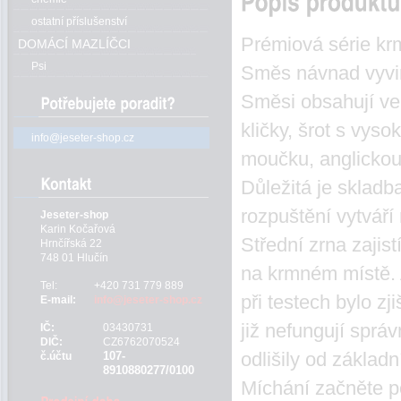
ostatní příslušenství
Prémiová série kr
DOMÁCÍ MAZLÍČCI
Psi
Směs návnad vyvinu
Směsi obsahují vel
kličky, šrot s vys
info@jeseter-shop.cz
moučku, anglickou
Důležitá je skladb
rozpuštění vytváří
Jeseter-shop
Karin Kočařová
Střední zrna zajis
Hrnčířská 22
748 01 Hlučín
na krmném místě. 
Tel:
+420 731 779 889
při testech bylo z
E-mail:
info@jeseter-shop.cz
již nefungují správ
IČ:
03430731
DIČ:
CZ6762070524
odlišily od základn
107-
č.účtu
8910880277/0100
Míchání začněte p