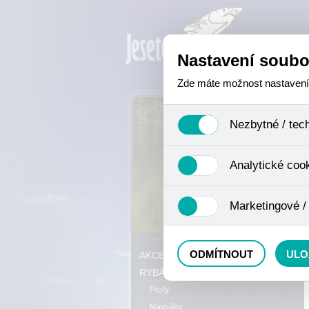
Nastavení soubo
Zde máte možnost nastavení s
Nezbytné / tec
Jedná se o technické soubory,
Analytické coo
se mimo jiné k ukládání produ
není zapotřebí Váš souhlas a 
Analytické cookies shromažďuj
Marketingové /
nejedná o osobní údaje, proto
odkazy, prohlížené zboží apod
Tyto cookies nám umožňují lé
P
ODMÍTNOUT
ULO
AKCE, SLEVY, VÝPRODEJ
RYBÁŘSKÝ SORTIMENT
Pruty
Navijáky