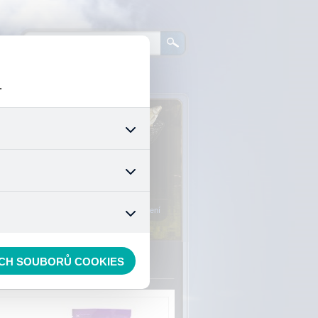
.
0
ks zboží:
0 Kč
šech jejich funkcí. Používají
áním cookies. Pro tyto cookies
Vstup do košíku
mizuje. Po anonymizaci se již
nedokážeme zjistit navštívené
Registrace
Přihlášení
ECH SOUBORŮ COOKIES