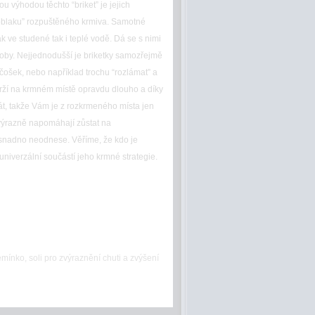
u výhodou těchto “briket” je jejich
“oblaku” rozpuštěného krmiva. Samotné
ak ve studené tak i teplé vodě. Dá se s nimi
ůsoby. Nejjednodušší je briketky samozřejmě
čošek, nebo například trochu “rozlámat” a
drží na krmném místě opravdu dlouho a díky
, takže Vám je z rozkrmeného místa jen
 výrazně napomáhají zůstat na
snadno neodnese. Věříme, že kdo je
 univerzální součástí jeho krmné strategie.
emínko, soli pro zvýraznění chuti a zvýšení