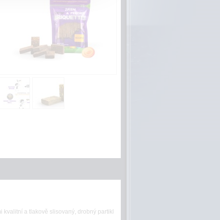
alitní a tlakově slisovaný, drobný partikl