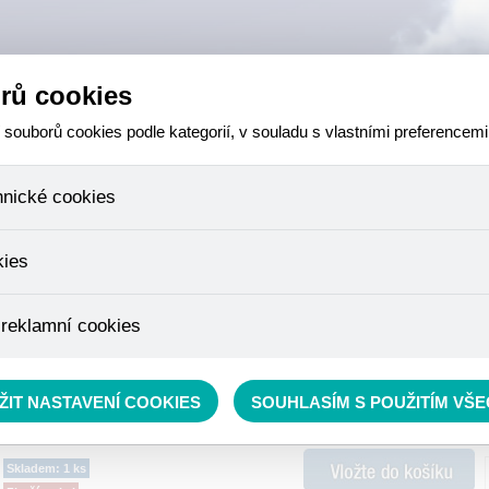
rů cookies
ouborů cookies podle kategorií, v souladu s vlastními preferencemi
hnické cookies
 které jsou nezbytné ke správnému chování našich webových stránek a v
kies
ktů v nákupním košíku, ovládání filtrů a také nastavení souhlasu s uživ
není možné jej ani odebrat.
eme skriptem společnosti Google Inc., která následně tato data anony
 reklamní cookies
že anonymizované cookies nelze přiřadit konkrétnímu uživateli. Proto 
.
pe cílit a vyhodnocovat marketingové kampaně.
rávě se nacházíte:
RYBÁŘSKÝ SORTIMENT
»
Krmení
»
Krmítkové směsi a Method mixy
ŽIT NASTAVENÍ COOKIES
SOUHLASÍM S POUŽITÍM VŠ
Skladem: 1 ks