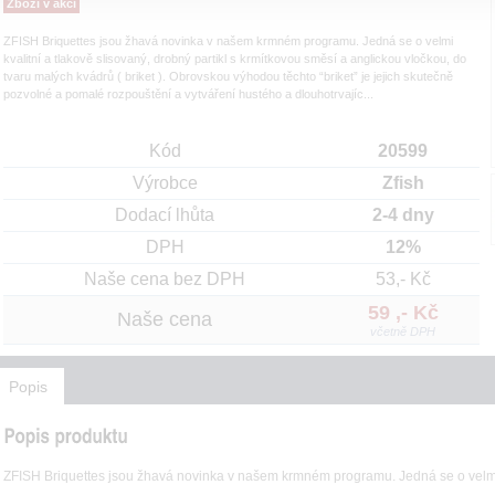
Zboží v akci
ZFISH Briquettes jsou žhavá novinka v našem krmném programu. Jedná se o velmi
kvalitní a tlakově slisovaný, drobný partikl s krmítkovou směsí a anglickou vločkou, do
tvaru malých kvádrů ( briket ). Obrovskou výhodou těchto “briket” je jejich skutečně
pozvolné a pomalé rozpouštění a vytváření hustého a dlouhotrvajíc...
Kód
20599
Výrobce
Zfish
Dodací lhůta
2-4 dny
DPH
12%
Naše cena bez DPH
53,- Kč
59 ,- Kč
Naše cena
včetně DPH
Popis
ZFISH Briquettes jsou žhavá novinka v našem krmném programu. Jedná se o velmi kv