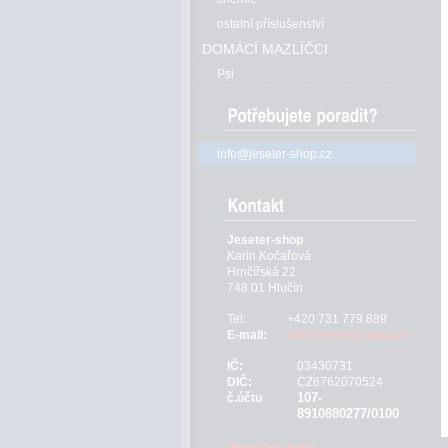
ostatní příslušenství
DOMÁCÍ MAZLÍČCI
Psi
info@jeseter-shop.cz
Jeseter-shop
Karin Kočařová
Hrnčířská 22
748 01 Hlučín
Tel:
+420 731 779 889
E-mail:
info@jeseter-shop.cz
IČ:
03430731
DIČ:
CZ6762070524
107-
č.účtu
8910880277/0100