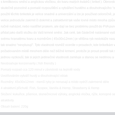
s krmítkovou směsí a anglickou vločkou, do tvaru malých kvádrů ( briket ). Obrovsko
skutečně pozvolné a pomalé rozpouštění a vytváření hustého a dlouhotrvajícího 
použití těchto briketek je velice snadné a univerzální a lze je používat celoročně, j
velice jednoduše zakrmit či dokrmit a zatraktivnit tak vaše lovné místo mnoha zp
ručně naházet, nebo nastřílet prakem, ale dají se bez problému použít do PVA pun
přidat jako další složku do Vaší krmné směsi. Jak celé, tak částečně nalámané vy
svému hranatému tvaru a rozměrům ( 45x30x12mm ) je většina ryb nedokáže nasát
tak snadno “nevyluxují”. Tyto vlastnosti rovněž oceníte v proudech, kde briketkám
požadovaném místě mnohem déle než běžné krmení, protože je proud prostě tak 
jednou vyzkouší, tak si jejich jedinečné vlastnosti zamiluje a stanou se nedilnou a
Neobsahuje konzervanty ( fish friendly )
Pomalý rozpad cca 120 minut v závislosti na teplotě vody
Uvolňováním vytváří hustý a dlouhotrvající oblak
Rozměry: 45x30x12mm - menší ryby je nenasají a místo vydrží zakrmené déle
4 atraktivní příchutě: Fish, Scopex, Vanilla & Hemp, Strawberry & Hemp
Složení: kukuřice, pšenice, slunečnicové výlisky, anglická vločka, rýže, konopné s
atraktivity
Obsah balení: 220g