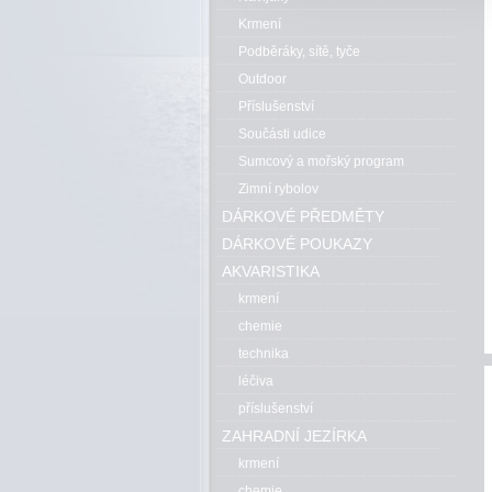
Krmení
Podběráky, sítě, tyče
Outdoor
Příslušenství
Součásti udice
Sumcový a mořský program
Zimní rybolov
DÁRKOVÉ PŘEDMĚTY
DÁRKOVÉ POUKAZY
AKVARISTIKA
krmení
chemie
technika
léčiva
příslušenství
ZAHRADNÍ JEZÍRKA
krmení
chemie