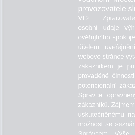
provozovatele sl
VI.2. Zpracovatel
osobní údaje vý
ověřujícího spoko
účelem uveřejněn
webové stránce vyt
zákazníkem je pr
prováděné činnosti
potencionální zákaz
Správce oprávně
zákazníků. Zájmem 
uskutečněnému ná
možnost se seznám
Správcem. Výše 