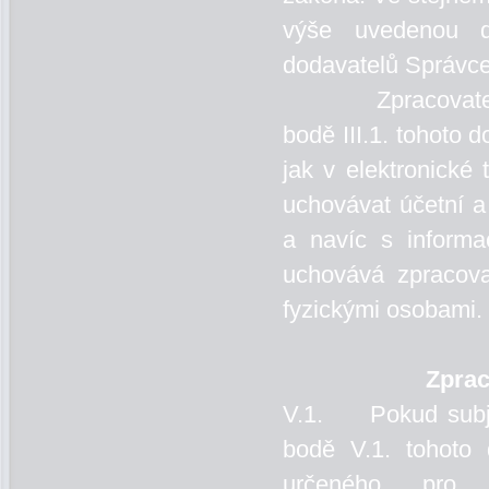
výše uvedenou d
dodavatelů Správce,
Zpracovatel Š
bodě III.1. tohoto 
jak v elektronické 
uchovávat účetní a
a navíc s inform
uchovává zpracova
fyzickými osobami.
Zprac
V.1. Pokud subjek
bodě V.1. tohoto 
určeného pro 