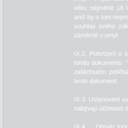
věku nejméně 16 le
aniž by o tom nepro
souhlas svého zá
záměrně v omyl.
IX.2. Potvrzení o
tomto dokumentu "O
zaškrtnutím políčk
tento dokument.
IX.3. Ustanovení u
nabývají účinnosti
IX.4. Obsah toho