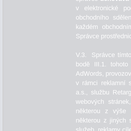
v elektronické 
obchodního sděle
každém obchodním
Správce prostředni
V.3. Správce tímto
bodě III.1. tohot
AdWords, provozov
v rámci reklamní 
a.s., službu Retar
webových stránek,
některou z výše 
některou z jiných
služeb, reklamy cíl