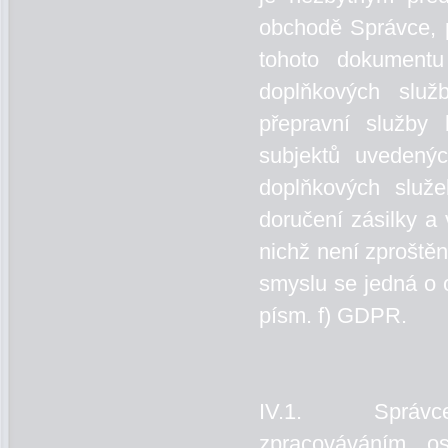
obchodě Správce, p
tohoto dokumentu
doplňkových slu
přepravní služby
subjektů uvedený
doplňkových služ
doručení zásilky a
nichž není zproštěn
smyslu se jedná o 
písm. f) GDPR.
IV.1. Správce 
zpracováváním o