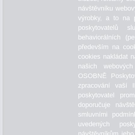
návštěvníku webov
výrobky, a to na
poskytovatelů s
behaviorálních (p
především na cook
cookies nakládat 
našich webovýc
OSOBNĚ Poskytov
zpracování vaší 
poskytovatel pro
doporučuje návšt
smluvními podmín
uvedených posk
návštěvníkům jeho 