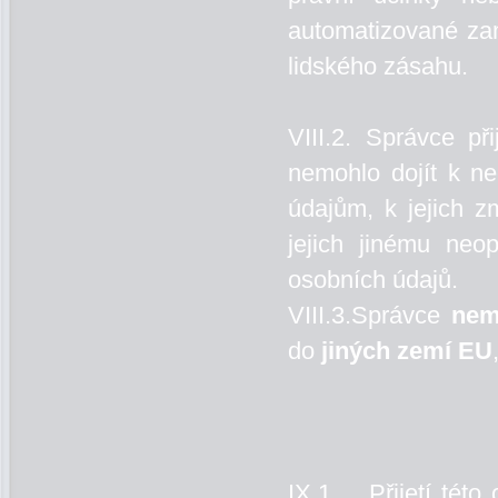
automatizované zam
lidského zásahu.
VIII.2. Správce př
nemohlo dojít k n
údajům, k jejich z
jejich jinému neo
osobních údajů.
VIII.3.Správce
nem
do
jiných zemí EU
IX.1. Přijetí tét