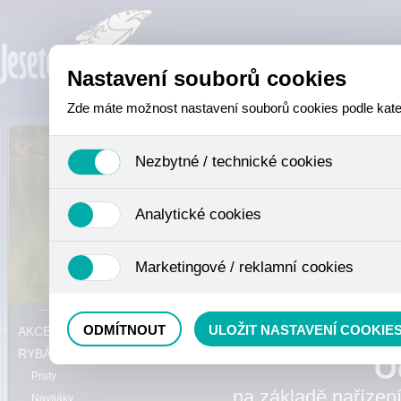
Nastavení souborů cookies
Zde máte možnost nastavení souborů cookies podle katego
Nezbytné / technické cookies
Jedná se o technické soubory, které jsou nezbytné ke sprá
Analytické cookies
se mimo jiné k ukládání produktů v nákupním košíku, ovládá
není zapotřebí Váš souhlas a není možné jej ani odebrat.
Analytické cookies shromažďujeme skriptem společnosti Goo
Marketingové / reklamní cookies
nejedná o osobní údaje, protože anonymizované cookies nel
odkazy, prohlížené zboží apod.
Tyto cookies nám umožňují lépe cílit a vyhodnocovat mar
ODMÍTNOUT
ULOŽIT NASTAVENÍ COOKIE
AKCE, SLEVY, VÝPRODEJ
RYBÁŘSKÝ SORTIMENT
O
Pruty
na základě nařízen
Navijáky