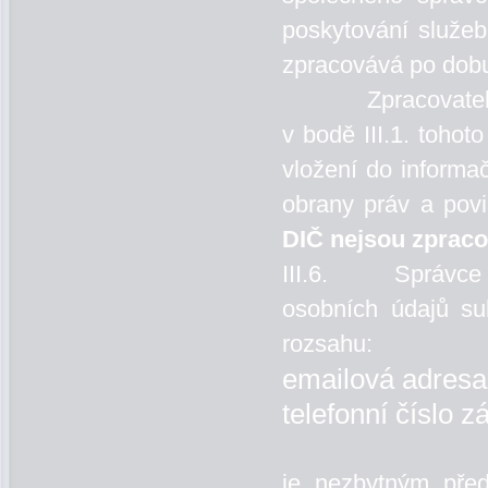
poskytování služeb
zpracovává po dobu
Zpracovatel Zás
v bodě III.1. tohot
vložení do informa
obrany práv a povi
DIČ nejsou zpraco
III.6. Správce i
osobních údajů su
rozsahu:
emailová adresa
telefonní číslo z
je nezbytným pře