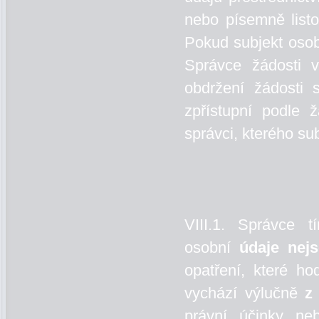
nebo písemně listo
Pokud subjekt osob
Správce žádosti 
obdržení žádosti 
zpřístupní podle 
správci, kterého su
VIII.1. Správce 
osobní
údaje
nej
opatření, které ho
vychází výlučně
z
právní účinky ne