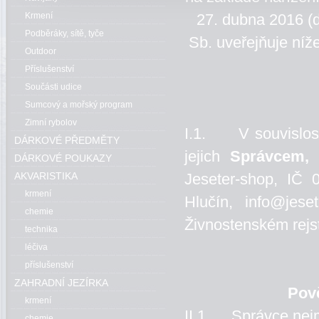
27. dubna 2016 (
Krmení
Podběráky, sítě, tyče
Sb. uveřejňuje níž
Outdoor
Příslušenství
Součásti udice
Sumcový a mořský program
Zimní rybolov
I.1. V souvislost
DÁRKOVÉ PŘEDMĚTY
jejich
Správcem,
v
DÁRKOVÉ POUKAZY
Jeseter-shop, IČ
AKVARISTIKA
krmení
Hlučín, info@jes
chemie
Živnostenském rejst
technika
léčiva
příslušenství
ZAHRADNÍ JEZÍRKA
Pov
krmení
II.1. Správce nejm
chemie