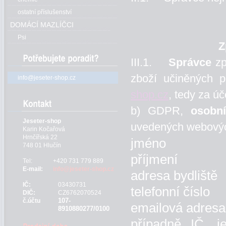
ostatní příslušenství
DOMÁCÍ MAZLÍČCI
Psi
Z
III.1.
Správce
zp
zboží učiněných p
info@jeseter-shop.cz
shop.cz
, tedy za ú
b) GDPR,
osobn
Jeseter-shop
uvedených webovýc
Karin Kočařová
Hrnčířská 22
jméno
748 01 Hlučín
příjmení
Tel:
+420 731 779 889
E-mail:
info@jeseter-shop.cz
adresa bydliště
IČ:
03430731
telefonní číslo
DIČ:
CZ6762070524
107-
č.účtu
emailová adresa
8910880277/0100
případně IČ, j