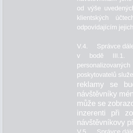
od výše uvedených
klientských účte
odpovídajícím jejic
V.4. Správce dále
v bodě III.1. 
personalizovaný
poskytovatelů služe
reklamy se bu
návštěvníky mén
může se zobrazo
inzerenti při 
návštěvníkovy p
V.5. Správce dále