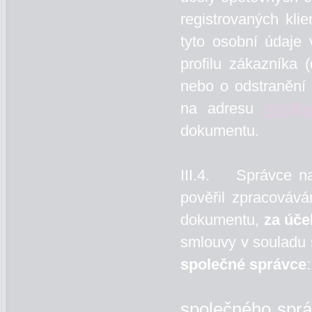
registrovaných kli
tyto osobní údaje 
profilu zákazníka 
nebo o odstranění
na adresu
info@j
dokumentu.
III.4. Správce na
pověřil zpracovává
dokumentu,
za úče
smlouvy v souladu 
společné správce
:
společného sprá