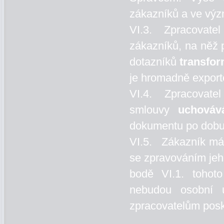
zákazníků a ve výz
VI.3. Zpracovat
zákazníků, na něž 
dotazníků
transfo
je hromadně export
VI.4. Zpracovat
smlouvy
uchováv
dokumentu po dobu 
VI.5. Zákazník má 
se zpravováním jeh
bodě VI.1. tohot
nebudou osobní 
zpracovatelům posk