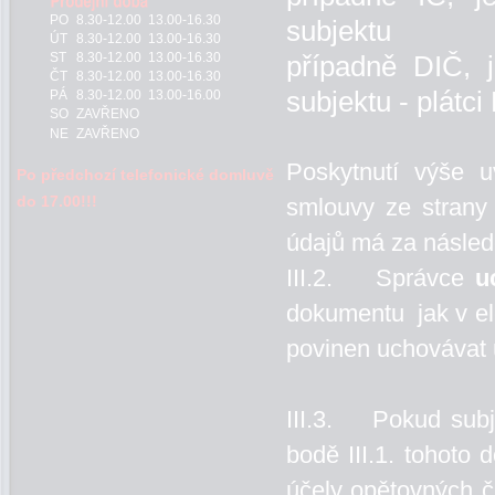
PO
8.30-12.00 13.00-16.30
subjektu
ÚT
8.30-12.00 13.00-16.30
ST
8.30-12.00 13.00-16.30
případně DIČ, j
ČT
8.30-12.00 13.00-16.30
subjektu - plátc
PÁ
8.30-12.00 13.00-16.00
SO
ZAVŘENO
NE
ZAVŘENO
Poskytnutí výše 
Po předchozí telefonické domluvě
do 17.00!!!
smlouvy ze strany
údajů má za násled
III.2. Správce
u
dokumentu jak v ele
povinen uchovávat 
III.3. Pokud subj
bodě III.1. tohoto 
účely opětovných č