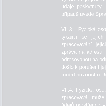
údaje poskytnuty,
případě uvede Sprá
VII.3. Fyzická oso
týkající se její
zpracovávání jeji
zpráva na adresu i
adresovanou na adr
došlo k porušení j
podat stížnost
u Ú
VII.4. Fyzická oso
zpracovává, může
údajů prostřednict