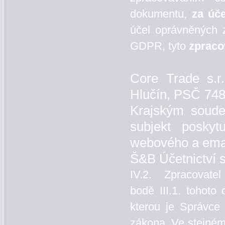
dokumentu,
za úč
účel oprávněných 
GDPR, tyto
zpraco
Core Trade s.r
Hlučín, PSČ 748
Krajským soude
subjekt poskyt
webového a emai
Š&B Účetnictví 
IV.2. Zpracovatel 
bodě III.1. tohot
kterou je Správce
zákona. Ve stejném