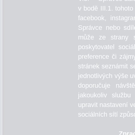
v bodě III.1. tohot
facebook, instag
Správce nebo sdí
může ze strany so
poskytovatel sociá
preference či záj
stránek seznámit s
jednotlivých výše u
doporučuje návšt
jakoukoliv službu
upravit nastavení v
sociálních sítí způ
Zprac