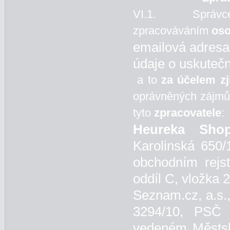
VI.1. Správce 
zpracováváním
oso
emailová adresa
údaje o uskute
a to
za účelem zj
oprávněných zájmů 
tyto
zpracovatele
:
Heureka Shopp
Karolinská 650/
obchodním rejs
oddíl C, vložka 
Seznam.cz, a.s.
3294/10, PSČ 
vedeném Městsk