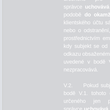
správce
uchovává
podobě
do okamž
klientského účtu s
nebo o odstraněn
prostřednictvím e
kdy subjekt se od 
odkazu obsaženém 
uvedené v bodě V
nezpracovává.
V.2. Pokud subjek
bodě V.1. tohoto 
určeného jen p
správce
uchovává