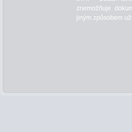
znemožňuje dokum
jiným způsobem uží