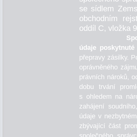
se sídlem Zems
obchodním rejs
oddíl C, vložka 
Společný 
údaje
poskytnuté
přepravy zásilky. 
oprávněného zájmu
právních nároků, oc
dobu trvání proml
s ohledem na náro
zahájení soudního
údaje v nezbytném 
zbývající část pr
společného správc