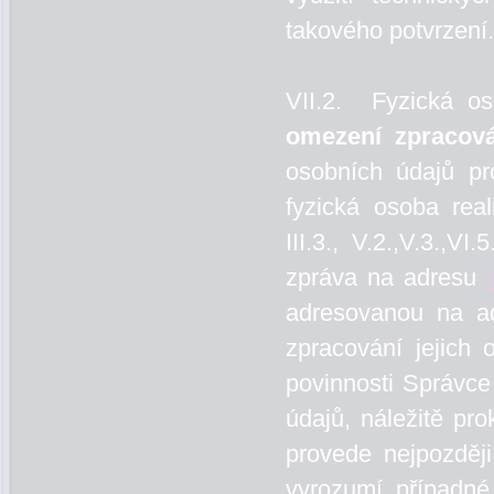
takového potvrzení
VII.2. Fyzická 
omezení zpracová
osobních údajů p
fyzická osoba re
III.3., V.2.,V.3.,V
zpráva na adresu
adresovanou na a
zpracování jejich 
povinnosti Správce
údajů, náležitě pr
provede nejpozděj
vyrozumí případné 