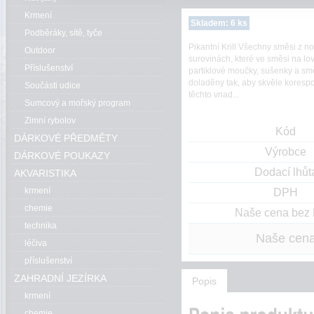
Krmení
Skladem: 6 ks
Podběráky, sítě, tyče
Pikantní Krill Všechny směsi z 
Outdoor
surovinách, které ve směsi na lo
Příslušenství
partiklové moučky, sušenky a sm
doladěny tak, aby skvěle koresp
Součásti udice
těchto vnad...
Sumcový a mořský program
Zimní rybolov
Kód
DÁRKOVÉ PŘEDMĚTY
Výrobce
DÁRKOVÉ POUKAZY
Dodací lhůt
AKVARISTIKA
krmení
DPH
chemie
Naše cena bez
technika
Naše cen
léčiva
příslušenství
ZAHRADNÍ JEZÍRKA
Popis
krmení
chemie