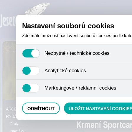
Nastavení souborů cookies
Zde máte možnost nastavení souborů cookies podle katego
Nezbytné / technické cookies
Jedná se o technické soubory, které jsou nezbytné ke sprá
Analytické cookies
se mimo jiné k ukládání produktů v nákupním košíku, ovládá
není zapotřebí Váš souhlas a není možné jej ani odebrat.
Analytické cookies shromažďujeme skriptem společnosti Goo
Marketingové / reklamní cookies
nejedná o osobní údaje, protože anonymizované cookies nel
odkazy, prohlížené zboží apod.
Tyto cookies nám umožňují lépe cílit a vyhodnocovat mar
Právě se nacházíte:
ODMÍTNOUT
ULOŽIT NASTAVENÍ COOKIE
AKCE, SLEVY, VÝPRODEJ
Method mixy
RYBÁŘSKÝ SORTIMENT
Pruty
Navijáky