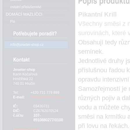
ostatní příslušenství
Pikantní Krill
DOMÁCÍ MAZLÍČCI
Psi
Všechny směsi z n
surovinách, které 
Obsahují tedy růz
info@jeseter-shop.cz
semínek.
Jednotlivé druhy j
příslušnou řadou 
Jeseter-shop
Karin Kočařová
opravdu intenzivní 
Hrnčířská 22
748 01 Hlučín
Samozřejmostí je 
Tel:
+420 731 779 889
různých pojiv a da
E-mail:
info@jeseter-shop.cz
vodu a můžete chyt
IČ:
03430731
DIČ:
CZ6762070524
směsi na krmítku a
107-
č.účtu
8910880277/0100
při lovu na řekách.