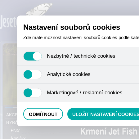
Nastavení souborů cookies
Zde máte možnost nastavení souborů cookies podle katego
Nezbytné / technické cookies
Jedná se o technické soubory, které jsou nezbytné ke sprá
Analytické cookies
se mimo jiné k ukládání produktů v nákupním košíku, ovládá
není zapotřebí Váš souhlas a není možné jej ani odebrat.
Analytické cookies shromažďujeme skriptem společnosti Goo
Marketingové / reklamní cookies
nejedná o osobní údaje, protože anonymizované cookies nel
odkazy, prohlížené zboží apod.
Tyto cookies nám umožňují lépe cílit a vyhodnocovat mar
Právě se nacházíte:
ODMÍTNOUT
ULOŽIT NASTAVENÍ COOKIE
AKCE, SLEVY, VÝPRODEJ
Method mixy
RYBÁŘSKÝ SORTIMENT
Pruty
Navijáky