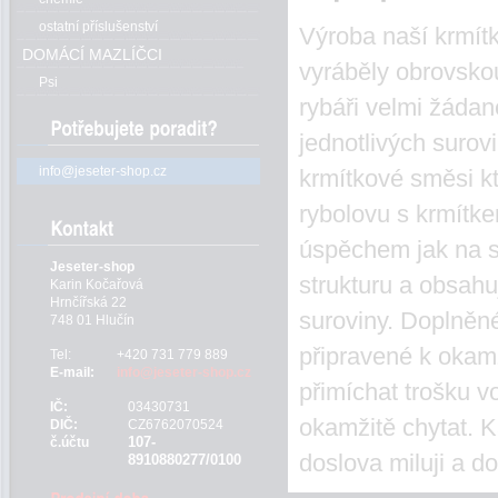
ostatní příslušenství
Výroba naší krmítk
DOMÁCÍ MAZLÍČCI
vyráběly obrovsko
Psi
rybáři velmi žádan
jednotlivých surov
info@jeseter-shop.cz
krmítkové směsi k
rybolovu s krmítke
úspěchem jak na s
Jeseter-shop
strukturu a obsahu
Karin Kočařová
Hrnčířská 22
suroviny. Doplněné
748 01 Hlučín
připravené k okamž
Tel:
+420 731 779 889
E-mail:
info@jeseter-shop.cz
přimíchat trošku 
IČ:
03430731
okamžitě chytat. K
DIČ:
CZ6762070524
107-
č.účtu
doslova miluji a 
8910880277/0100