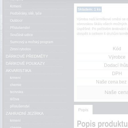
Krmení
Skladem: 1 ks
Podběráky, sítě, tyče
Výroba naší krmítkové směsi se d
Outdoor
obrovskou škálu všech možných s
Příslušenství
úspěšné. Po pečlivém testování a 
dospěli k celkem 4 druhům krmítk
Součásti udice
Sumcový a mořský program
Kód
Zimní rybolov
DÁRKOVÉ PŘEDMĚTY
Výrobce
DÁRKOVÉ POUKAZY
Dodací lhůt
AKVARISTIKA
DPH
krmení
Naše cena bez
chemie
Naše cen
technika
léčiva
příslušenství
Popis
ZAHRADNÍ JEZÍRKA
krmení
chemie