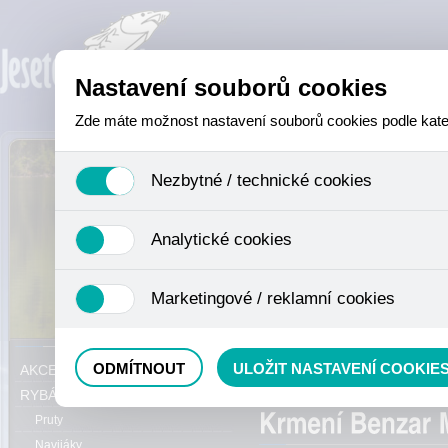
Nastavení souborů cookies
Zde máte možnost nastavení souborů cookies podle katego
Nezbytné / technické cookies
Jedná se o technické soubory, které jsou nezbytné ke sprá
Analytické cookies
se mimo jiné k ukládání produktů v nákupním košíku, ovládá
není zapotřebí Váš souhlas a není možné jej ani odebrat.
Analytické cookies shromažďujeme skriptem společnosti Goo
Marketingové / reklamní cookies
nejedná o osobní údaje, protože anonymizované cookies nel
odkazy, prohlížené zboží apod.
Tyto cookies nám umožňují lépe cílit a vyhodnocovat mar
Právě se nacházíte:
ODMÍTNOUT
ULOŽIT NASTAVENÍ COOKIE
AKCE, SLEVY, VÝPRODEJ
Method mixy
RYBÁŘSKÝ SORTIMENT
Pruty
Navijáky