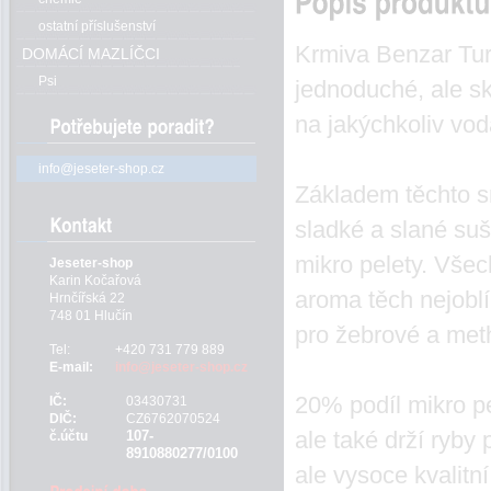
ostatní příslušenství
Krmiva Benzar Turb
DOMÁCÍ MAZLÍČCI
Psi
jednoduché, ale s
na jakýchkoliv vod
info@jeseter-shop.cz
Základem těchto s
sladké a slané su
mikro pelety. Vše
Jeseter-shop
Karin Kočařová
aroma těch nejoblí
Hrnčířská 22
748 01 Hlučín
pro žebrové a met
Tel:
+420 731 779 889
E-mail:
info@jeseter-shop.cz
20% podíl mikro pel
IČ:
03430731
DIČ:
CZ6762070524
ale také drží ryby
107-
č.účtu
8910880277/0100
ale vysoce kvalitní