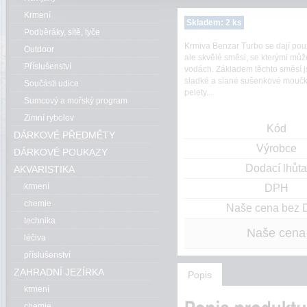
Krmení
Skladem: 2 ks
Podběráky, sítě, tyče
Krmiva Benzar Turbo se dají použ
Outdoor
ale skvělé směsi, se kterými můž
Příslušenství
vodách. Základem těchto směsí j
sladké a slané sušenkové moučky
Součásti udice
pelety....
Sumcový a mořský program
Zimní rybolov
Kód
DÁRKOVÉ PŘEDMĚTY
Výrobce
DÁRKOVÉ POUKAZY
Dodací lhůta
AKVARISTIKA
krmení
DPH
chemie
Naše cena bez
technika
Naše cena
léčiva
příslušenství
ZAHRADNÍ JEZÍRKA
Popis
krmení
chemie