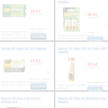
Alkaline
25 Kč
49 Kč
včetně DPH
včetně DPH
Typ
6F22 (plochá,
1604), 9 Vrozměry: 26,5 x 17,5 x 48,5
baterie: D
mmprodejní obal: 1 ks,
Kapacita baterie (mAh): 0 Napětí
foacute;lieZinkochloridov
akumulátoru/baterie (V): 1.5 Zinkochloridové
baterie, které jsou ek
baterie GP Super 6V 11A Alkaline
baterie GP Ultra 1,5V AA 15AU LR6
alkaline
23 Kč
32 Kč
včetně DPH
včetně DPH
Tyto
speciální alkalické
baterie díky jedinečné konstrukci poskytují
Řada alkalických
řádově vyšší napětí. Zároveň jsou
baterií speciálně navržena pro stále rostoucí
počet pří
Baterie GP Ultra 1,5V LR14 C
Baterie GP Ultra 9V GP1604AU-5S1
alkaline 2ks
alkaline