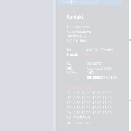
info@jeseter-shop.cz
Jeseter-shop
Karin Kočařová
Hrnčířská 22
748 01 Hlučín
Tel:
+420 731 779 889
E-mail:
info@jeseter-shop.cz
IČ:
03430731
DIČ:
CZ6762070524
107-
č.účtu
8910880277/0100
PO
8.30-12.00 13.00-16.30
ÚT
8.30-12.00 13.00-16.30
ST
8.30-12.00 13.00-16.30
ČT
8.30-12.00 13.00-16.30
PÁ
8.30-12.00 13.00-16.00
SO
ZAVŘENO
NE
ZAVŘENO