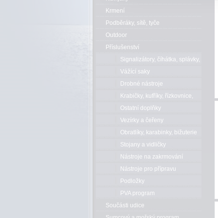
Krmení
Podběráky, sítě, tyče
Outdoor
Příslušenství
Signalizátory, číhátka, splávky,
bójky
Vážící saky
Drobné nástroje
Krabičky, kufříky, řízkovnice,
kbelíky
Ostatní doplňky
Vezírky a čeřeny
Obratlíky, karabinky, bižuterie
Stojany a vidličky
Nástroje na zakrmování
Nástroje pro přípravu
Podložky
PVA program
Součásti udice
Sumcový a mořský program