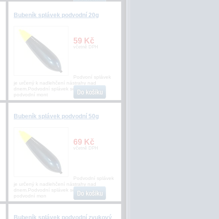
Bubeník splávek podvodní 20g
59 Kč
včetně DPH
Podvoní splávek
je určený k nadlehčení nástrahy nad
dnem.Podvodní splávek se používá na
podvodní mont
Bubeník splávek podvodní 50g
69 Kč
včetně DPH
Podvodní splávek
je určený k nadlehčení nástrahy nad
dnem.Podvodní splávek se používá na
podvodní mon
Bubeník splávek podvodní zvukový