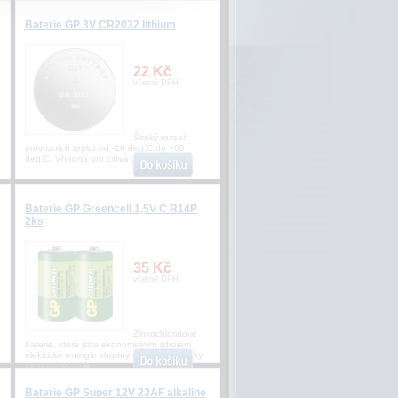
Baterie GP 3V CR2032 lithium
22 Kč
včetně DPH
Široký rozsah
provozních teplot od -10 deg;C do +60
deg;C. Vhodná pro citlivá zař
Baterie GP Greencell 1,5V C R14P
2ks
35 Kč
včetně DPH
Zinkochloridové
baterie, které jsou ekonomickým zdrojem
elektrické energie vhodným pro energeticky
nenáročná za�
Baterie GP Super 12V 23AF alkaline