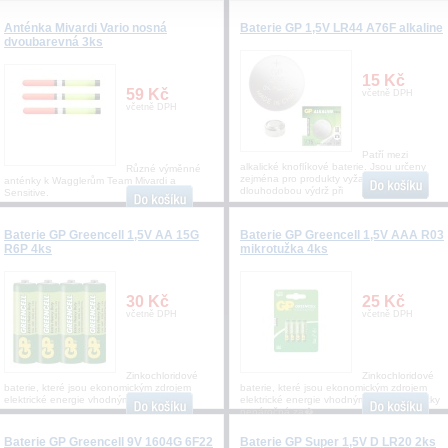
Anténka Mivardi Vario nosná
Baterie GP 1,5V LR44 A76F alkaline
dvoubarevná 3ks
15 Kč
59 Kč
včetně DPH
včetně DPH
Patří mezi
alkalické knoflíkové baterie. Jsou určeny
Různé výměnné
zejména pro produkty vyžadující
anténky k Wagglerům Team Mivardi a
dlouhodobou výdrž při
Sensitive.
Baterie GP Greencell 1,5V AA 15G
Baterie GP Greencell 1,5V AAA R03
R6P 4ks
mikrotužka 4ks
30 Kč
25 Kč
včetně DPH
včetně DPH
Zinkochloridové
Zinkochloridové
baterie, které jsou ekonomickým zdrojem
baterie, které jsou ekonomickým zdrojem
elektrické energie vhodným p
elektrické energie vhodným pro energeticky
nenáročná za�
Baterie GP Greencell 9V 1604G 6F22
Baterie GP Super 1,5V D LR20 2ks