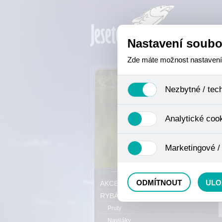
Nastavení soubo
Zde máte možnost nastavení s
Nezbytné / tec
Jedná se o technické soubory,
Analytické coo
se mimo jiné k ukládání produ
není zapotřebí Váš souhlas a 
Analytické cookies shromažďuj
Marketingové /
nejedná o osobní údaje, proto
odkazy, prohlížené zboží apod
Tyto cookies nám umožňují lé
P
ODMÍTNOUT
ULO
AKCE, SLEVY, VÝPRODEJ
RYBÁŘSKÝ SORTIMENT
Pruty
Navijáky