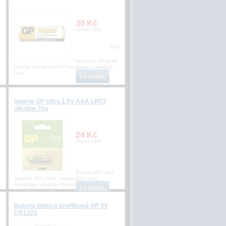
30 Kč
včetně DPH
Tyto
speciální alkalické
baterie díky jedinečné konstrukci poskytují
řacu
baterie GP Ultra 1,5V AAA LR03
alkaline 2ks
24 Kč
včetně DPH
Baterie GP Ultra
Alkaline R03 (AAA, mikrotužka) jsou
nenabíjecí alkalické baterie. Nejčastěji
používají do př�
Baterie lithiová knoflíková GP 3V
CR1225