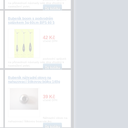
na přizvednutí návnady ode dna vhodný k
nastražení pelet,
Bubeník boom s podvodním
splávkem 5g 60cm BPS 60 5
42 Kč
včetně DPH
podvodní splávek
na přizvednutí návnady ode dna vhodný k
nastražení pelet,
Bubeník náhradní olovo na
nahazovací štikovou bójku 140g
39 Kč
včetně DPH
Náhradní olovo na
nahazovací štikovou boacute;jku.