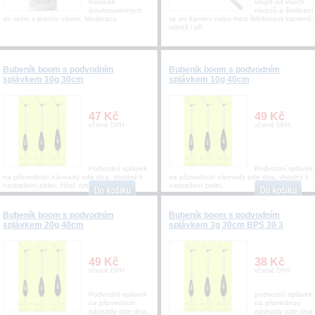
krabiček
otupit od všech
šroubovatelných
nárazů a škrábání
do sebe s jedním víkem. Ideálnacu
se po kameni nebo mezi štěrbinami kamenů,
taktéž i při
Bubeník boom s podvodním
Bubeník boom s podvodním
splávkem 10g 30cm
splávkem 10g 40cm
47 Kč
49 Kč
včetně DPH
včetně DPH
Podvodní splávek
Podvodní splávek
na přizvednutí návnady ode dna, vhodný k
na přizvednutí návnady ode dna, vhodný k
nastražení pelet, žížal, rybek .....
nastražení pelet,
Bubeník boom s podvodním
Bubeník boom s podvodním
splávkem 20g 40cm
splávkem 3g 30cm BPS 30 3
49 Kč
38 Kč
včetně DPH
včetně DPH
Podvodní splávek
podvodní splávek
na přizvednutí
na přizvednutí
návnady ode dna,
návnady ode dna