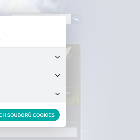
.
0
ks zboží:
0 Kč
šech jejich funkcí. Používají
áním cookies. Pro tyto cookies
Vstup do košíku
mizuje. Po anonymizaci se již
nedokážeme zjistit navštívené
Registrace
Přihlášení
ECH SOUBORŮ COOKIES