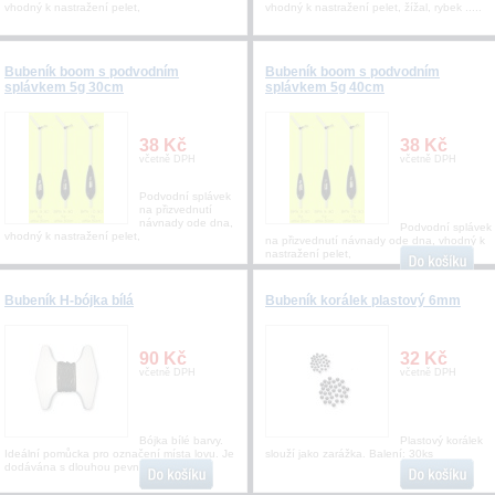
vhodný k nastražení pelet,
vhodný k nastražení pelet, žížal, rybek .....
Bubeník boom s podvodním
Bubeník boom s podvodním
splávkem 5g 30cm
splávkem 5g 40cm
38 Kč
38 Kč
včetně DPH
včetně DPH
Podvodní splávek
na přizvednutí
návnady ode dna,
Podvodní splávek
vhodný k nastražení pelet,
na přizvednutí návnady ode dna, vhodný k
nastražení pelet,
Bubeník H-bójka bílá
Bubeník korálek plastový 6mm
90 Kč
32 Kč
včetně DPH
včetně DPH
Bójka bílé barvy.
Plastový korálek
Ideální pomůcka pro označení místa lovu. Je
slouží jako zarážka. Balení: 30ks
dodávána s dlouhou pevnou šňůrou.