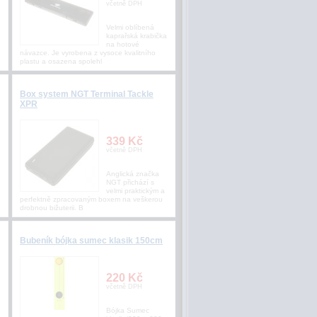
včetně DPH
Velmi oblíbená
kaprařská krabička
na hotové
návazce. Je vyrobena z vysoce kvalitního
plastu a osazena spolehl
Box system NGT Terminal Tackle
XPR
339 Kč
včetně DPH
Anglická značka
NGT přichází s
velmi praktickým a
perfektně zpracovaným boxem na veškerou
drobnou bižuterii. B
Bubeník bójka sumec klasik 150cm
220 Kč
včetně DPH
Bójka Sumec