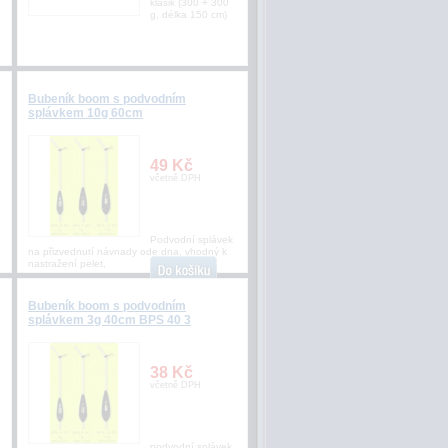
klasik (300 + 300
g, délka 150 cm)
Bubeník boom s podvodním
splávkem 10g 60cm
49 Kč
včetně DPH
Podvodní splávek
na přizvednutí návnady ode dna, vhodný k
nastražení pelet,
Bubeník boom s podvodním
splávkem 3g 40cm BPS 40 3
38 Kč
včetně DPH
podvodní splávek