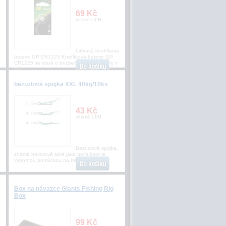
69 Kč
včetně DPH
Lithiová knoflíková
baterie GP CR1225 Knoflíková baterie GP
CR1225 se stará o bezpečnost vaší rodiny v
zab
bezuzlová spojka XXL 40kg/10ks
43 Kč
včetně DPH
Bezuzlová spojka,
známá hovorově také jako not'a'knot je
výbornou pomůckou na bezu
Box na návazce Giants Fishing Rig
Box
99 Kč