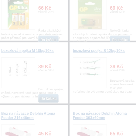
66 Kč
69 Kč
včetně DPH
včetně DPH
Řada alkalických
Nejvyšší řada
baterií speciálně navržena pro stále rostoucí
alkalických baterií vyniká dobou provozu v
počet přístrojů pro volný čas s impulsněj�
energeticky nejnáročnějších zařízeních
požaduj�
bezuzlová spojka M 18kg/10ks
bezuzlová spojka S 12kg/10ks
39 Kč
39 Kč
včetně DPH
včetně DPH
Bezuzlová spojka,
známá hovorově
také jako
Bezuzlová spojka,
not'a'knot je výbornou pomůckou na bezu
známá hovorově také jako not'a'knot je
výbornou pomůckou na bezu
Box na návazce Delphin Atoma
Box na návazce Delphin Atoma
Feeder 216x46mm
Feeder 303x60mm
45 Kč
65 Kč