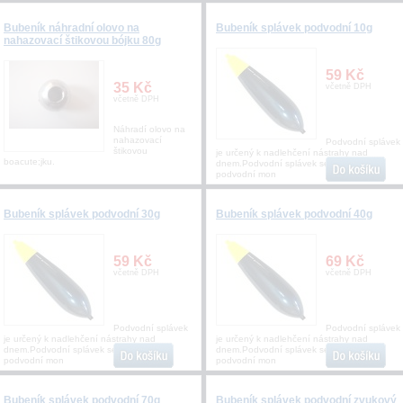
Bubeník náhradní olovo na
Bubeník splávek podvodní 10g
nahazovací štikovou bójku 80g
59 Kč
35 Kč
včetně DPH
včetně DPH
Náhradí olovo na
nahazovací
Podvodní splávek
štikovou
je určený k nadlehčení nástrahy nad
boacute;jku.
dnem.Podvodní splávek se používá na
podvodní mon
Bubeník splávek podvodní 30g
Bubeník splávek podvodní 40g
59 Kč
69 Kč
včetně DPH
včetně DPH
Podvodní splávek
Podvodní splávek
je určený k nadlehčení nástrahy nad
je určený k nadlehčení nástrahy nad
dnem.Podvodní splávek se používá na
dnem.Podvodní splávek se používá na
podvodní mon
podvodní mon
Bubeník splávek podvodní 70g
Bubeník splávek podvodní zvukový