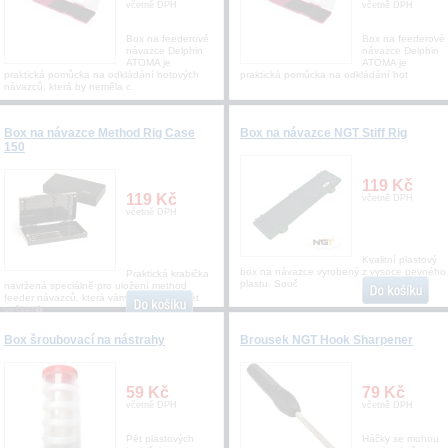
včetně DPH
včetně DPH
Box na feederové
Box na feederové
návazce Delphin
návazce Delphin
ATOMA je
ATOMA je
praktická pomůcka na odkládání hotových
praktická pomůcka na odkládání hot
návazců, která by neměla c
Box na návazce Method Rig Case
Box na návazce NGT Stiff Rig
150
119 Kč
119 Kč
včetně DPH
včetně DPH
Kvalitní plastový
box na návazce vyrobený z vysoce pevného
Praktická krabička
plastu. Souč
navržená speciálně pro uložení method
feeder návazců, která vám pomůže udržet
vešker�
Box šroubovací na nástrahy
Brousek NGT Hook Sharpener
59 Kč
79 Kč
včetně DPH
včetně DPH
Pět plastových
Háčky se mohou