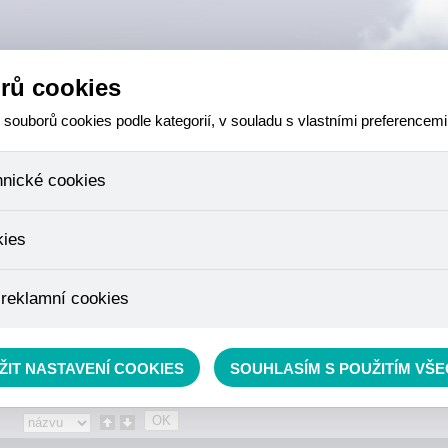
rů cookies
ouborů cookies podle kategorií, v souladu s vlastními preferencemi
hnické cookies
 které jsou nezbytné ke správnému chování našich webových stránek a v
kies
ktů v nákupním košíku, ovládání filtrů a také nastavení souhlasu s uživ
není možné jej ani odebrat.
eme skriptem společnosti Google Inc., která následně tato data anony
 reklamní cookies
že anonymizované cookies nelze přiřadit konkrétnímu uživateli. Proto 
.
pe cílit a vyhodnocovat marketingové kampaně.
rávě se nacházíte:
Eshop
»
RYBÁŘSKÝ SORTIMENT
»
Příslušenství
ŽIT NASTAVENÍ COOKIES
SOUHLASÍM S POUŽITÍM VŠ