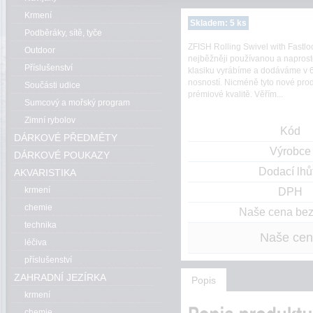
Krmení
Skladem: 5 ks
Podběráky, sítě, tyče
ZFISH Rolling Swivel with Fastloc
Outdoor
nejběžněji používanou a naprost
Příslušenství
klasiku vyrábíme a dodáváme v 6-
nosností. Nicméně tyto nové produ
Součásti udice
prémiové kvalitě. Věřím...
Sumcový a mořský program
Zimní rybolov
Kód
DÁRKOVÉ PŘEDMĚTY
Výrobce
DÁRKOVÉ POUKAZY
Dodací lhů
AKVARISTIKA
krmení
DPH
chemie
Naše cena be
technika
Naše ce
léčiva
příslušenství
ZAHRADNÍ JEZÍRKA
Popis
krmení
chemie