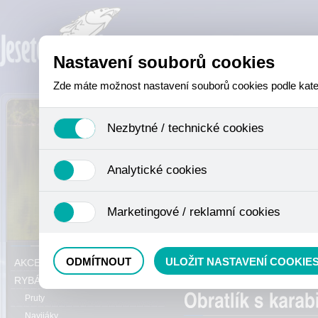
Nastavení souborů cookies
Zde máte možnost nastavení souborů cookies podle katego
Nezbytné / technické cookies
Jedná se o technické soubory, které jsou nezbytné ke sprá
Analytické cookies
se mimo jiné k ukládání produktů v nákupním košíku, ovládá
není zapotřebí Váš souhlas a není možné jej ani odebrat.
Analytické cookies shromažďujeme skriptem společnosti Goo
Marketingové / reklamní cookies
nejedná o osobní údaje, protože anonymizované cookies nel
odkazy, prohlížené zboží apod.
Tyto cookies nám umožňují lépe cílit a vyhodnocovat mar
Právě se nacházíte:
ODMÍTNOUT
ULOŽIT NASTAVENÍ COOKIE
AKCE, SLEVY, VÝPRODEJ
karabinky, bižuterie
RYBÁŘSKÝ SORTIMENT
Pruty
Navijáky