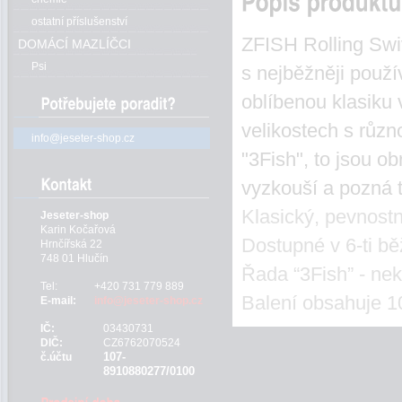
ostatní příslušenství
ZFISH Rolling Swiv
DOMÁCÍ MAZLÍČCI
Psi
s nejběžněji použí
oblíbenou klasiku
velikostech s různ
info@jeseter-shop.cz
"3Fish", to jsou ob
vyzkouší a pozná te
Klasický, pevnostn
Jeseter-shop
Karin Kočařová
Dostupné v 6-ti bě
Hrnčířská 22
748 01 Hlučín
Řada “3Fish” - nek
Tel:
+420 731 779 889
Balení obsahuje 1
E-mail:
info@jeseter-shop.cz
IČ:
03430731
DIČ:
CZ6762070524
107-
č.účtu
8910880277/0100