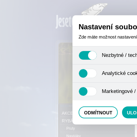
Nastavení soubo
Zde máte možnost nastavení s
Nezbytné / tec
Jedná se o technické soubory,
Analytické coo
se mimo jiné k ukládání produ
není zapotřebí Váš souhlas a 
Analytické cookies shromažďuj
Marketingové /
nejedná o osobní údaje, proto
odkazy, prohlížené zboží apod
Tyto cookies nám umožňují lé
P
ODMÍTNOUT
ULO
AKCE, SLEVY, VÝPRODEJ
RYBÁŘSKÝ SORTIMENT
Pruty
Navijáky