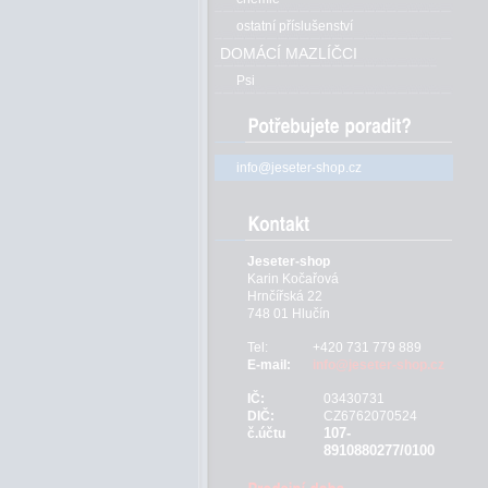
ostatní příslušenství
DOMÁCÍ MAZLÍČCI
Psi
info@jeseter-shop.cz
Jeseter-shop
Karin Kočařová
Hrnčířská 22
748 01 Hlučín
Tel:
+420 731 779 889
E-mail:
info@jeseter-shop.cz
IČ:
03430731
DIČ:
CZ6762070524
107-
č.účtu
8910880277/0100