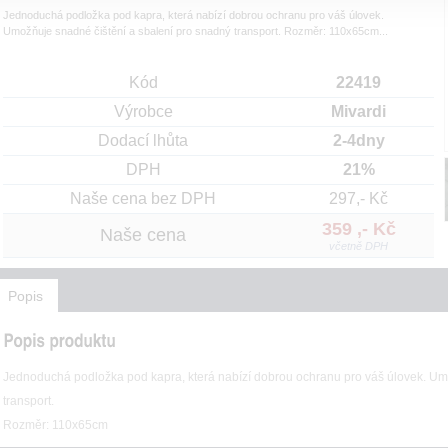
Jednoduchá podložka pod kapra, která nabízí dobrou ochranu pro váš úlovek.
Umožňuje snadné čištění a sbalení pro snadný transport. Rozměr: 110x65cm...
Kód
22419
Výrobce
Mivardi
Dodací lhůta
2-4dny
DPH
21%
Naše cena bez DPH
297,- Kč
359 ,- Kč
Naše cena
včetně DPH
Popis
Jednoduchá podložka pod kapra, která nabízí dobrou ochranu pro váš úlovek. Um
transport.
Rozměr: 110x65cm