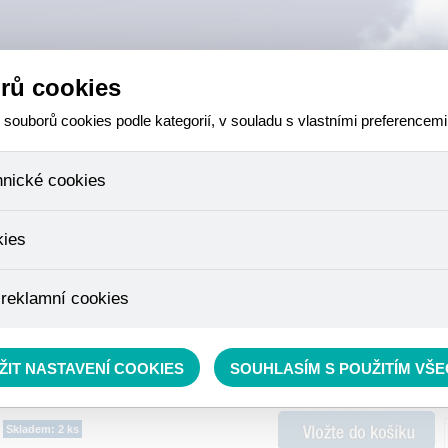
rů cookies
ouborů cookies podle kategorií, v souladu s vlastními preferencemi
hnické cookies
 které jsou nezbytné ke správnému chování našich webových stránek a v
kies
ktů v nákupním košíku, ovládání filtrů a také nastavení souhlasu s uživ
není možné jej ani odebrat.
eme skriptem společnosti Google Inc., která následně tato data anony
 reklamní cookies
že anonymizované cookies nelze přiřadit konkrétnímu uživateli. Proto 
.
pe cílit a vyhodnocovat marketingové kampaně.
rávě se nacházíte:
RYBÁŘSKÝ SORTIMENT
»
Příslušenství
»
Podložky
ŽIT NASTAVENÍ COOKIES
SOUHLASÍM S POUŽITÍM VŠ
Skladem: 2 ks