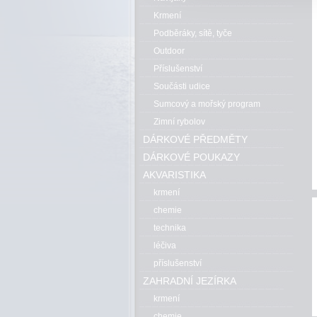
Krmení
Podběráky, sítě, tyče
Outdoor
Příslušenství
Součásti udice
Sumcový a mořský program
Zimní rybolov
DÁRKOVÉ PŘEDMĚTY
DÁRKOVÉ POUKAZY
AKVARISTIKA
krmení
chemie
technika
léčiva
příslušenství
ZAHRADNÍ JEZÍRKA
krmení
chemie