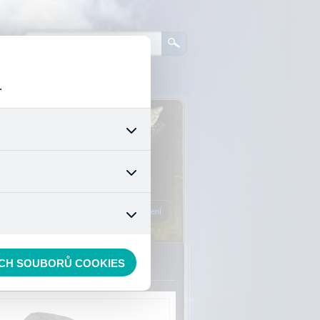
.
0
ks zboží:
0 Kč
šech jejich funkcí. Používají
áním cookies. Pro tyto cookies
Vstup do košíku
mizuje. Po anonymizaci se již
nedokážeme zjistit navštívené
Registrace
Přihlášení
ECH SOUBORŮ COOKIES