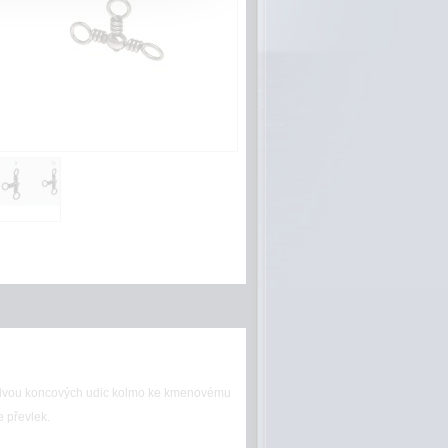
 dvou koncových udic kolmo ke kmenovému
e převlek.