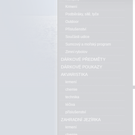
Krmení
Podběráky, sítě, tyče
Outdoor
Příslušenství
Součásti udice
Sumcový a mořský program
Zimní rybolov
DÁRKOVÉ PŘEDMĚTY
DÁRKOVÉ POUKAZY
AKVARISTIKA
krmení
chemie
technika
léčiva
příslušenství
ZAHRADNÍ JEZÍRKA
krmení
chemie