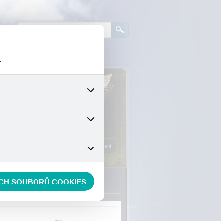
.
0
ks zboží:
0 Kč
šech jejich funkcí. Používají
áním cookies. Pro tyto cookies
Vstup do košíku
mizuje. Po anonymizaci se již
nedokážeme zjistit navštívené
Registrace
Přihlášení
e
»
obratlíky, karabinky, kroužky
ECH SOUBORŮ COOKIES