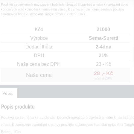
Používá se zejména k navazování bočních návazců či závěsů a nebo k navázání dvou
koncových udic kolmo ke kmenovému vlasci. K zamezení zamotání sestavy použijte
silikonovou hadičku nebo Anti Tangle převlek. Balení: 10ks...
Kód
21000
Výrobce
Sema-Suretti
Dodací lhůta
2-4dny
DPH
21%
Naše cena bez DPH
23,- Kč
28 ,- Kč
Naše cena
včetně DPH
Popis
Používá se zejména k navazování bočních návazců či závěsů a nebo k navázání
vlasci. K zamezení zamotání sestavy použijte silikonovou hadičku nebo Anti Tangl
Balení: 10ks