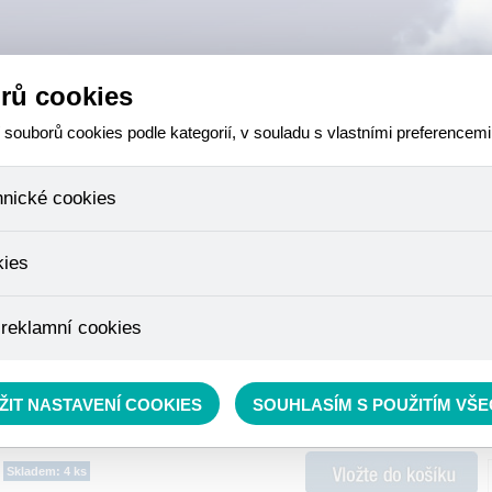
rů cookies
ouborů cookies podle kategorií, v souladu s vlastními preferencemi
hnické cookies
 které jsou nezbytné ke správnému chování našich webových stránek a v
kies
ktů v nákupním košíku, ovládání filtrů a také nastavení souhlasu s uživ
není možné jej ani odebrat.
eme skriptem společnosti Google Inc., která následně tato data anony
 reklamní cookies
že anonymizované cookies nelze přiřadit konkrétnímu uživateli. Proto 
.
pe cílit a vyhodnocovat marketingové kampaně.
rávě se nacházíte:
RYBÁŘSKÝ SORTIMENT
»
Příslušenství
»
Obratlíky, karabinky, bižuteri
ŽIT NASTAVENÍ COOKIES
SOUHLASÍM S POUŽITÍM VŠ
Skladem: 4 ks