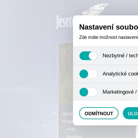
Nastavení soubo
Zde máte možnost nastavení s
Nezbytné / tec
Jedná se o technické soubory,
Analytické coo
se mimo jiné k ukládání produ
není zapotřebí Váš souhlas a 
Analytické cookies shromažďuj
Marketingové /
nejedná o osobní údaje, proto
odkazy, prohlížené zboží apod
Tyto cookies nám umožňují lé
P
ODMÍTNOUT
ULO
AKCE, SLEVY, VÝPRODEJ
RYBÁŘSKÝ SORTIMENT
Pruty
Navijáky