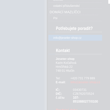
ostatní příslušenství
DOMÁCÍ MAZLÍČCI
Psi
info@jeseter-shop.cz
Jeseter-shop
Karin Kočařová
Hrnčířská 22
748 01 Hlučín
Tel:
+420 731 779 889
E-mail:
info@jeseter-shop.cz
IČ:
03430731
DIČ:
CZ6762070524
107-
č.účtu
8910880277/0100