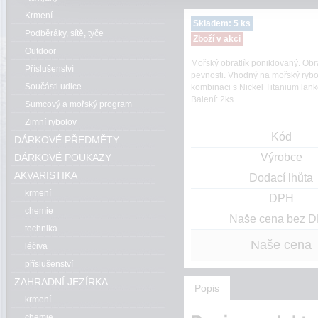
Krmení
Skladem: 5 ks
Podběráky, sítě, tyče
Zboží v akci
Outdoor
Mořský obratlík poniklovaný. Obr
Příslušenství
pevnosti. Vhodný na mořský rybo
Součásti udice
kombinaci s Nickel Titanium lank
Balení: 2ks ...
Sumcový a mořský program
Zimní rybolov
Kód
DÁRKOVÉ PŘEDMĚTY
Výrobce
DÁRKOVÉ POUKAZY
AKVARISTIKA
Dodací lhůta
krmení
DPH
chemie
Naše cena bez 
technika
Naše cena
léčiva
příslušenství
ZAHRADNÍ JEZÍRKA
Popis
krmení
chemie