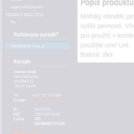
ostatní příslušenství
DOMÁCÍ MAZLÍČCI
Mořský obratlík p
Psi
vyšší pevnosti. V
pro použití v komb
použijte uzel Uni.
info@jeseter-shop.cz
Balení: 2ks
Jeseter-shop
Karin Kočařová
Hrnčířská 22
748 01 Hlučín
Tel:
+420 731 779 889
E-mail:
info@jeseter-shop.cz
IČ:
03430731
DIČ:
CZ6762070524
107-
č.účtu
8910880277/0100