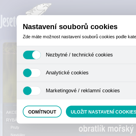
Nastavení souborů cookies
Zde máte možnost nastavení souborů cookies podle katego
Nezbytné / technické cookies
Jedná se o technické soubory, které jsou nezbytné ke sprá
Analytické cookies
se mimo jiné k ukládání produktů v nákupním košíku, ovládá
není zapotřebí Váš souhlas a není možné jej ani odebrat.
Analytické cookies shromažďujeme skriptem společnosti Goo
Marketingové / reklamní cookies
nejedná o osobní údaje, protože anonymizované cookies nel
odkazy, prohlížené zboží apod.
Tyto cookies nám umožňují lépe cílit a vyhodnocovat mar
Právě se nacházíte:
ODMÍTNOUT
ULOŽIT NASTAVENÍ COOKIE
AKCE, SLEVY, VÝPRODEJ
karabinky, bižuterie
RYBÁŘSKÝ SORTIMENT
Pruty
Navijáky