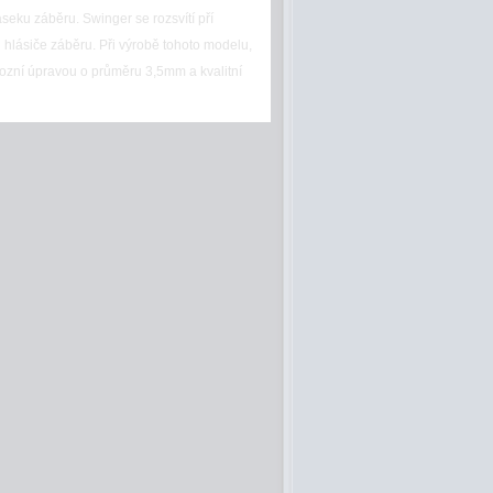
áseku záběru. Swinger se rozsvítí pří
 hlásiče záběru. Při výrobě tohoto modelu,
orozní úpravou o průměru 3,5mm a kvalitní