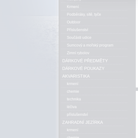
Krmení
Podběráky, sítě, tyče
Outdoor
Příslušenství
Součásti udice
Sumcový a mořský program
Zimní rybolov
DÁRKOVÉ PŘEDMĚTY
DÁRKOVÉ POUKAZY
AKVARISTIKA
krmení
chemie
technika
léčiva
příslušenství
ZAHRADNÍ JEZÍRKA
krmení
chemie