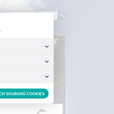
.
0
ks zboží:
0 Kč
šech jejich funkcí. Používají
áním cookies. Pro tyto cookies
Vstup do košíku
mizuje. Po anonymizaci se již
nedokážeme zjistit navštívené
Registrace
Přihlášení
ky, bójky
»
swingery
ECH SOUBORŮ COOKIES