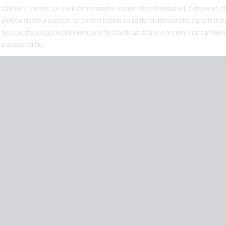
záseku, u kterého lze pootočením snadno naladit citlivost odpadnutí z vlasce při z
pohybu vlasce a zapojuje se pomocí kabelu do zdířky elektronického signalizátoru
byly použity vysoce kvalitní komponenty. Například zesílený ocelový drát s protik
plastové odlitky.