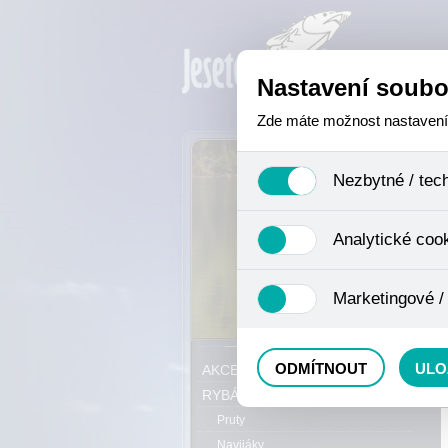
Nastavení soubo
Zde máte možnost nastavení s
Nezbytné / tec
Jedná se o technické soubory,
Analytické coo
se mimo jiné k ukládání produ
není zapotřebí Váš souhlas a 
Analytické cookies shromažďuj
Marketingové /
nejedná o osobní údaje, proto
odkazy, prohlížené zboží apod
Tyto cookies nám umožňují lé
P
ODMÍTNOUT
ULO
AKCE, SLEVY, VÝPRODEJ
RYBÁŘSKÝ SORTIMENT
Pruty
Navijáky