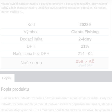
Kvalitní svítící indikátor záběru s pevným ramenem a posuvným závažím, který zachytí
každý záběr. Indikátor záběru umožňuje dvoustupňové nastavení odpružení na rameni,
kterým můžete n...
Kód
20229
Výrobce
Giants Fishing
Dodací lhůta
2-4dny
DPH
21%
Naše cena bez DPH
214,- Kč
259 ,- Kč
Naše cena
včetně DPH
Popis
Kvalitní svítící indikátor záběru s pevným ramenem a posuvným závažím, který zac
Indikátor záběru umožňuje dvoustupňové nastavení odpružení na rameni, kterým m
Osvětlení díky výkonné LED s možností použití chemického světélka. Je vybaven 