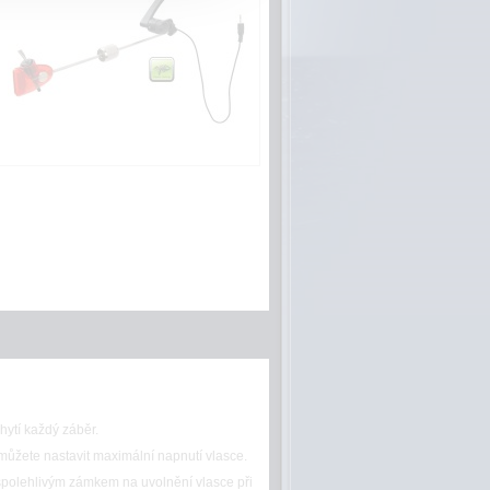
hytí každý záběr.
ůžete nastavit maximální napnutí vlasce.
spolehlivým zámkem na uvolnění vlasce při