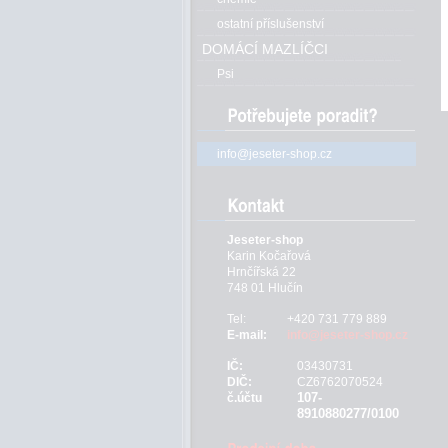
ostatní příslušenství
DOMÁCÍ MAZLÍČCI
Psi
info@jeseter-shop.cz
Jeseter-shop
Karin Kočařová
Hrnčířská 22
748 01 Hlučín
Tel:
+420 731 779 889
E-mail:
info@jeseter-shop.cz
IČ:
03430731
DIČ:
CZ6762070524
107-
č.účtu
8910880277/0100