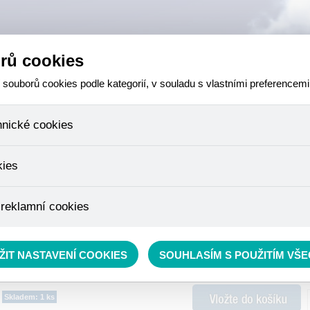
rů cookies
ouborů cookies podle kategorií, v souladu s vlastními preferencemi
hnické cookies
 které jsou nezbytné ke správnému chování našich webových stránek a v
kies
ktů v nákupním košíku, ovládání filtrů a také nastavení souhlasu s uživ
není možné jej ani odebrat.
eme skriptem společnosti Google Inc., která následně tato data anony
 reklamní cookies
že anonymizované cookies nelze přiřadit konkrétnímu uživateli. Proto 
.
pe cílit a vyhodnocovat marketingové kampaně.
rávě se nacházíte:
RYBÁŘSKÝ SORTIMENT
»
Příslušenství
»
Signalizátory, číhátka, spláv
ŽIT NASTAVENÍ COOKIES
SOUHLASÍM S POUŽITÍM VŠ
Skladem: 1 ks