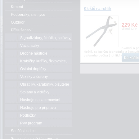
Krmení
Kleště na rohlík
Podběráky, sítě, tyče
Outdoor
229 Kč
včetně DPH
Příslušenství
Signalizátory, číhátka, splávky,
bójky
Vážící saky
Kvalitní a p
kleště, se kterými jednoduše z čerstvé
Drobné nástroje
pařeného pečiva ( rohlík/houska ) vytv
Krabičky, kufříky, řízkovnice,
kbelíky
Ostatní doplňky
Vezírky a čeřeny
Obratlíky, karabinky, bižuterie
Stojany a vidličky
Nástroje na zakrmování
Nástroje pro přípravu
Podložky
PVA program
Součásti udice
Sumcový a mořský program