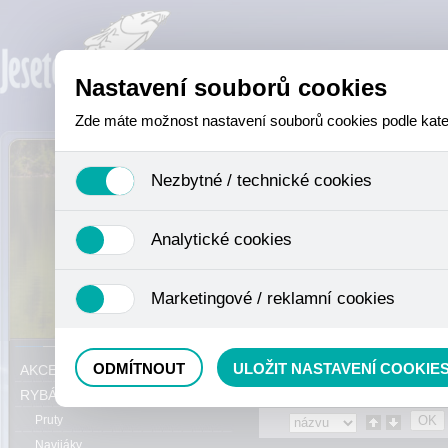
Nastavení souborů cookies
Zde máte možnost nastavení souborů cookies podle katego
Nezbytné / technické cookies
Jedná se o technické soubory, které jsou nezbytné ke sprá
Analytické cookies
se mimo jiné k ukládání produktů v nákupním košíku, ovládá
není zapotřebí Váš souhlas a není možné jej ani odebrat.
Analytické cookies shromažďujeme skriptem společnosti Goo
Marketingové / reklamní cookies
nejedná o osobní údaje, protože anonymizované cookies nel
odkazy, prohlížené zboží apod.
Tyto cookies nám umožňují lépe cílit a vyhodnocovat mar
Právě se nacházíte:
Eshop
»
RYBÁŘS
ODMÍTNOUT
ULOŽIT NASTAVENÍ COOKIE
AKCE, SLEVY, VÝPRODEJ
RYBÁŘSKÝ SORTIMENT
Pruty
Navijáky