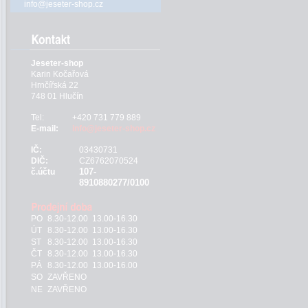
info@jeseter-shop.cz
Jeseter-shop
Karin Kočařová
Hrnčířská 22
748 01 Hlučín
Tel:
+420 731 779 889
E-mail:
info@jeseter-shop.cz
IČ:
03430731
DIČ:
CZ6762070524
107-
č.účtu
8910880277/0100
PO
8.30-12.00 13.00-16.30
ÚT
8.30-12.00 13.00-16.30
ST
8.30-12.00 13.00-16.30
ČT
8.30-12.00 13.00-16.30
PÁ
8.30-12.00 13.00-16.00
SO
ZAVŘENO
NE
ZAVŘENO