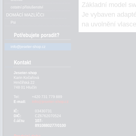
Základní model s
ostatní příslušenství
Je vybaven adapt
DOMÁCÍ MAZLÍČCI
na uvolnění vlasce
Psi
info@jeseter-shop.cz
Jeseter-shop
Karin Kočařová
Hrnčířská 22
748 01 Hlučín
Tel:
+420 731 779 889
E-mail:
info@jeseter-shop.cz
IČ:
03430731
DIČ:
CZ6762070524
107-
č.účtu
8910880277/0100