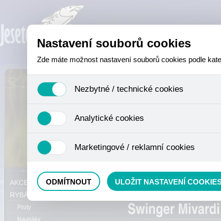
Nastavení souborů cookies
Zde máte možnost nastavení souborů cookies podle katego
Nezbytné / technické cookies
Jedná se o technické soubory, které jsou nezbytné ke sprá
Analytické cookies
se mimo jiné k ukládání produktů v nákupním košíku, ovládá
není zapotřebí Váš souhlas a není možné jej ani odebrat.
Analytické cookies shromažďujeme skriptem společnosti Goo
Marketingové / reklamní cookies
nejedná o osobní údaje, protože anonymizované cookies nel
odkazy, prohlížené zboží apod.
Tyto cookies nám umožňují lépe cílit a vyhodnocovat mar
Právě se nacházíte:
ODMÍTNOUT
ULOŽIT NASTAVENÍ COOKIE
AKCE, SLEVY, VÝPRODEJ
číhátka, splávky, bój
RYBÁŘSKÝ SORTIMENT
Pruty
Navijáky