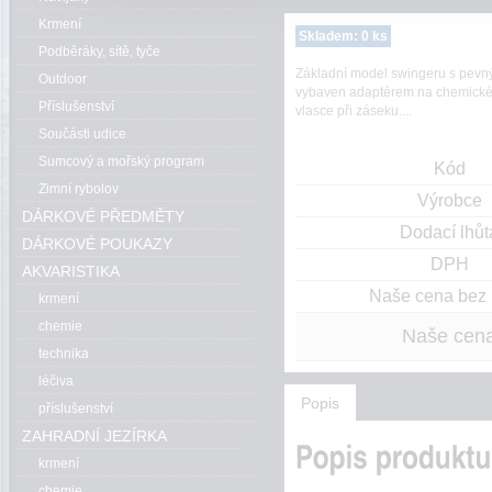
Krmení
Skladem: 0 ks
Podběráky, sítě, tyče
Základní model swingeru s pev
Outdoor
vybaven adaptérem na chemické 
Příslušenství
vlasce při záseku....
Součásti udice
Sumcový a mořský program
Kód
Zimní rybolov
Výrobce
DÁRKOVÉ PŘEDMĚTY
Dodací lhůt
DÁRKOVÉ POUKAZY
DPH
AKVARISTIKA
Naše cena bez
krmení
chemie
Naše cen
technika
léčiva
Popis
příslušenství
ZAHRADNÍ JEZÍRKA
krmení
chemie