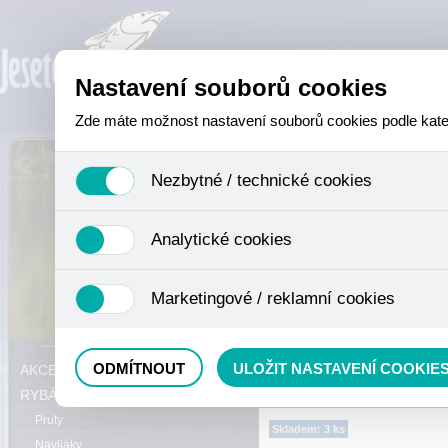
Nastavení souborů cookies
Zde máte možnost nastavení souborů cookies podle katego
Nezbytné / technické cookies
Jedná se o technické soubory, které jsou nezbytné ke sprá
Analytické cookies
se mimo jiné k ukládání produktů v nákupním košíku, ovládá
není zapotřebí Váš souhlas a není možné jej ani odebrat.
Analytické cookies shromažďujeme skriptem společnosti Goo
Marketingové / reklamní cookies
nejedná o osobní údaje, protože anonymizované cookies nel
odkazy, prohlížené zboží apod.
Tyto cookies nám umožňují lépe cílit a vyhodnocovat mar
Právě se nacházíte:
RYBÁŘSKÝ SOR
ODMÍTNOUT
ULOŽIT NASTAVENÍ COOKIE
AKCE, SLEVY, VÝPRODEJ
RYBÁŘSKÝ SORTIMENT
Pruty
Skladem: 3 ks
Navijáky