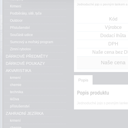
Jednoduché jojo s pevným lankem a kv
Krmení
Podběráky, sítě, tyče
Kód
Outdoor
Výrobce
Příslušenství
Součásti udice
Dodací lhůta
Sumcový a mořský program
DPH
Zimní rybolov
Naše cena bez 
DÁRKOVÉ PŘEDMĚTY
Naše cena
DÁRKOVÉ POUKAZY
AKVARISTIKA
krmení
Popis
chemie
technika
léčiva
Jednoduché jojo s pevným lankem
příslušenství
ZAHRADNÍ JEZÍRKA
krmení
chemie