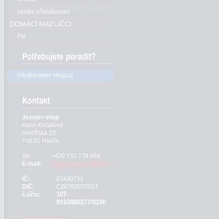
ostatní příslušenství
DOMÁCÍ MAZLÍČCI
Psi
info@jeseter-shop.cz
Jeseter-shop
Karin Kočařová
Hrnčířská 22
748 01 Hlučín
Tel:
+420 731 779 889
E-mail:
info@jeseter-shop.cz
IČ:
03430731
DIČ:
CZ6762070524
107-
č.účtu
8910880277/0100