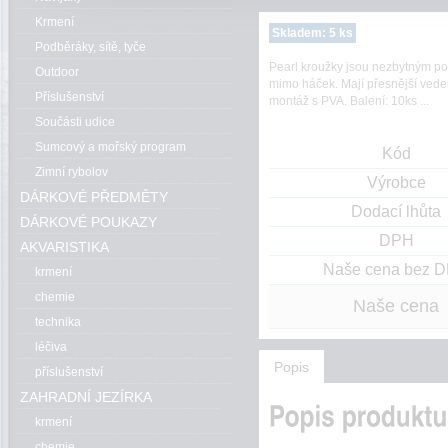
Krmení
Skladem: 5 ks
Podběráky, sítě, tyče
Pearl kroužky jsou nezbytným po
Outdoor
mimo háček. Mají přesnější veden
Příslušenství
montáž s PVA. Balení: 10ks ...
Součásti udice
Sumcový a mořský program
Kód
Zimní rybolov
Výrobce
DÁRKOVÉ PŘEDMĚTY
Dodací lhůta
DÁRKOVÉ POUKAZY
DPH
AKVARISTIKA
Naše cena bez 
krmení
chemie
Naše cena
technika
léčiva
Popis
příslušenství
ZAHRADNÍ JEZÍRKA
krmení
chemie