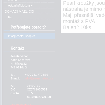
Pearl kroužky jso
ostatní příslušenství
nástraha je mimo 
DOMÁCÍ MAZLÍČCI
Mají přesnější ved
Psi
montáž s PVA.
Balení: 10ks
info@jeseter-shop.cz
Jeseter-shop
Karin Kočařová
Hrnčířská 22
748 01 Hlučín
Tel:
+420 731 779 889
E-mail:
info@jeseter-shop.cz
IČ:
03430731
DIČ:
CZ6762070524
107-
č.účtu
8910880277/0100