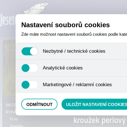
Nastavení souborů cookies
Zde máte možnost nastavení souborů cookies podle katego
Nezbytné / technické cookies
Jedná se o technické soubory, které jsou nezbytné ke sprá
Analytické cookies
se mimo jiné k ukládání produktů v nákupním košíku, ovládá
není zapotřebí Váš souhlas a není možné jej ani odebrat.
Analytické cookies shromažďujeme skriptem společnosti Goo
Marketingové / reklamní cookies
nejedná o osobní údaje, protože anonymizované cookies nel
odkazy, prohlížené zboží apod.
Tyto cookies nám umožňují lépe cílit a vyhodnocovat mar
Právě se nacházíte:
ODMÍTNOUT
ULOŽIT NASTAVENÍ COOKIE
AKCE, SLEVY, VÝPRODEJ
karabinky, bižuterie
RYBÁŘSKÝ SORTIMENT
Pruty
Navijáky