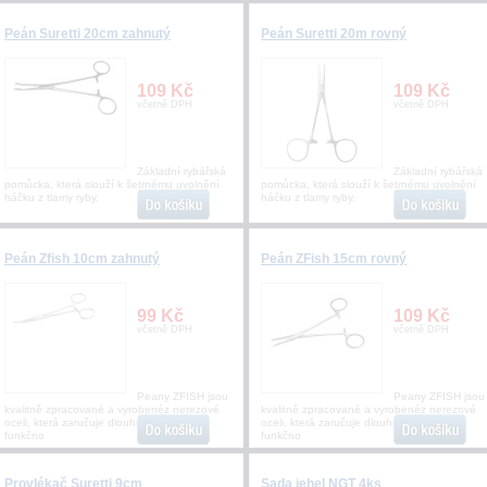
Peán Suretti 20cm zahnutý
Peán Suretti 20m rovný
109 Kč
109 Kč
včetně DPH
včetně DPH
Základní rybářská
Základní rybářská
pomůcka, která slouží k šetrnému uvolnění
pomůcka, která slouží k šetrnému uvolnění
háčku z tlamy ryby.
háčku z tlamy ryby.
Peán Zfish 10cm zahnutý
Peán ZFish 15cm rovný
99 Kč
109 Kč
včetně DPH
včetně DPH
Peany ZFISH jsou
Peany ZFISH jsou
kvalitně zpracované a vyrobenéz nerezové
kvalitně zpracované a vyrobenéz nerezové
oceli, která zaručuje dlouhou životnost,
oceli, která zaručuje dlouhou životnost,
funkčno
funkčno
Provlékač Suretti 9cm
Sada jehel NGT 4ks