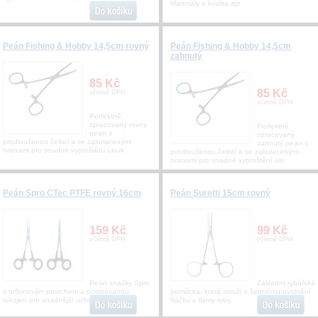
Materiály a kvalita zpr
Peán Fishing & Hobby 14,5cm rovný
Peán Fishing & Hobby 14,5cm
zahnutý
85 Kč
85 Kč
včetně DPH
včetně DPH
Perfektně
zpracovaný rovný
Perfektně
pean s
zpracovaný
prodlouženou čelistí a se zakulacenými
zahnutý pean s
hranami pro snadné vyproštění úlovk
prodlouženou čelistí a se zakulacenými
hranami pro snadné vyproštění úlo
Peán Spro CTec PTFE rovný 16cm
Peán Suretti 15cm rovný
159 Kč
99 Kč
včetně DPH
včetně DPH
Peán značky Spro
Základní rybářská
s teflonovým povrchem a polstrovanou
pomůcka, která slouží k šetrnému uvolnění
rukojetí pro snadnější úchop.
háčku z tlamy ryby.