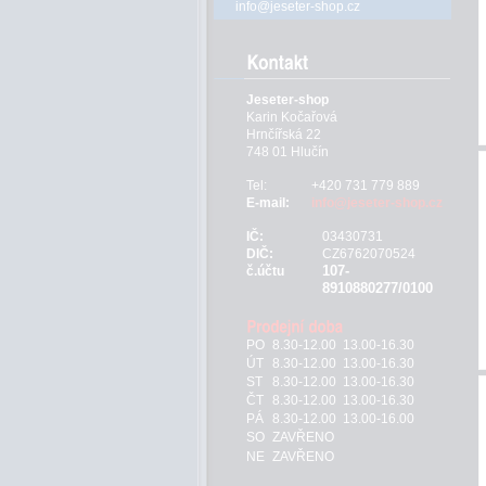
info@jeseter-shop.cz
Jeseter-shop
Karin Kočařová
Hrnčířská 22
748 01 Hlučín
Tel:
+420 731 779 889
E-mail:
info@jeseter-shop.cz
IČ:
03430731
DIČ:
CZ6762070524
107-
č.účtu
8910880277/0100
PO
8.30-12.00 13.00-16.30
ÚT
8.30-12.00 13.00-16.30
ST
8.30-12.00 13.00-16.30
ČT
8.30-12.00 13.00-16.30
PÁ
8.30-12.00 13.00-16.00
SO
ZAVŘENO
NE
ZAVŘENO