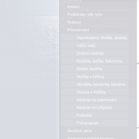
Krmení
Podběráky, sítě, tyče
Outdoor
Příslušenství
Signalizátory, číhátka, splávky,
bójky
Vážící saky
Drobné nástroje
Krabičky, kufříky, řízkovnice,
kbelíky
Ostatní doplňky
Vezírky a čeřeny
Obratlíky, karabinky, bižuterie
Stojany a vidličky
Nástroje na zakrmování
Nástroje pro přípravu
Podložky
PVA program
Součásti udice
Sumcový a mořský program