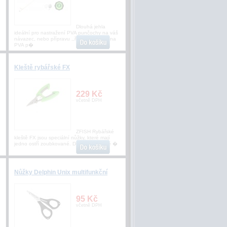
Dlouhá jehla
ideální pro nastražení PVA punčochy na váš
návazec, nebo přípravu ,,řetízku" boilies na
PVA p�
Kleště rybářské FX
229 Kč
včetně DPH
ZFISH Rybářské
kleště FX jsou speciální nůžky, které mají
jedno ostří zoubkované. Díky této úpravě �
Nůžky Delphin Unix multifunkční
95 Kč
včetně DPH