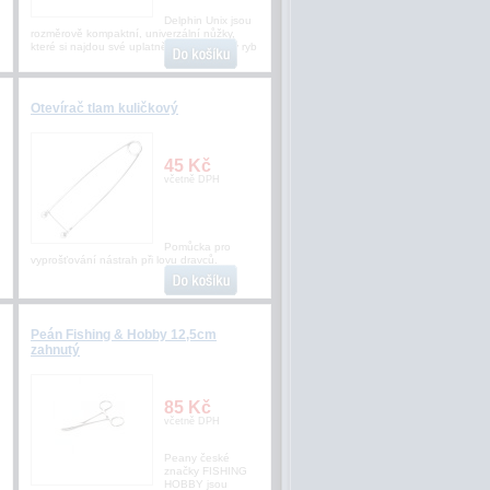
Delphin Unix jsou
rozměrově kompaktní, univerzální nůžky,
které si najdou své uplatnění při jakékoliv ryb
Otevírač tlam kuličkový
45 Kč
včetně DPH
Pomůcka pro
vyprošťování nástrah při lovu dravců.
Peán Fishing & Hobby 12,5cm
zahnutý
85 Kč
včetně DPH
Peany české
značky FISHING
HOBBY jsou