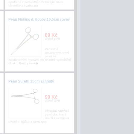
vyrobené z prvotřídní nerezavějící oceli.
Materiály a kvalita zpr
Peán Fishing & Hobby 16,5cm rovný
89 Kč
včetně DPH
Perfektně
zpracovaný rovný
pean se
zakulacenými hranami pro snadné vyproštění
úlovku. Peany česk�
Peán Suretti 15cm zahnutý
99 Kč
včetně DPH
Základní rybářská
pomůcka, která
slouží k šetrnému
uvolnění háčku z tlamy ryby.