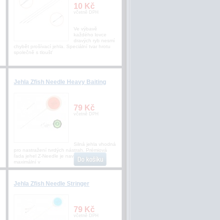
10 Kč
včetně DPH
Ve výbavě
každého lovce
dravých ryb nesmí
chybět prošívací jehla. Speciální tvar hrotu
společně s tloušť
Jehla Zfish Needle Heavy Baiting
79 Kč
včetně DPH
Silná jehla vhodná
pro nastražení tvrdých nástrah. Prémiová
řada jehel Z-Needle je navržena pro
maximální v
Jehla Zfish Needle Stringer
79 Kč
včetně DPH