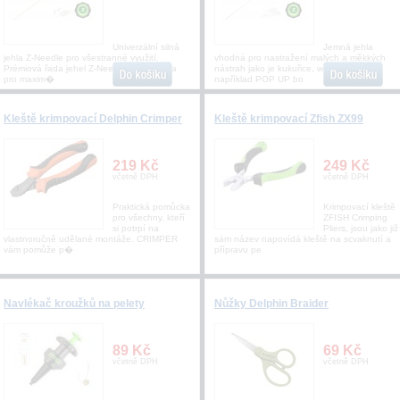
Univerzální silná
Jemná jehla
jehla Z-Needle pro všestranné využití.
vhodná pro nastražení malých a měkkých
Prémiová řada jehel Z-Needle je navržena
nástrah jako je kukuřice, wafters nebo
pro maxim�
například POP UP bo
Kleště krimpovací Delphin Crimper
Kleště krimpovací Zfish ZX99
219 Kč
249 Kč
včetně DPH
včetně DPH
Praktická pomůcka
Krimpovací kleště
pro všechny, kteří
ZFISH Crimping
si potrpí na
Pliers, jsou jako již
vlastnoručně udělané montáže. CRIMPER
sám název napovídá kleště na scvaknutí a
vám pomůže p�
přípravu pe
Navlékač kroužků na pelety
Nůžky Delphin Braider
89 Kč
69 Kč
včetně DPH
včetně DPH