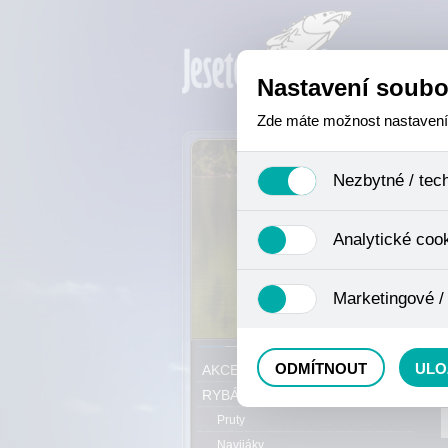
Nastavení soubo
Zde máte možnost nastavení s
Nezbytné / tec
Jedná se o technické soubory,
Analytické coo
se mimo jiné k ukládání produ
není zapotřebí Váš souhlas a 
Analytické cookies shromažďuj
Marketingové /
nejedná o osobní údaje, proto
odkazy, prohlížené zboží apod
Tyto cookies nám umožňují lé
P
ODMÍTNOUT
ULO
AKCE, SLEVY, VÝPRODEJ
RYBÁŘSKÝ SORTIMENT
Pruty
Navijáky