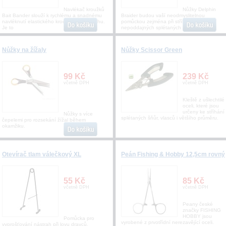
Navlékač kroužků
Nůžky Delphin
Bait Bander slouží k rychlému a snadnému
Braider budou vaší neodmyslitelnou
navléknutí elastického kroužku na nástrahu.
pomůckou zejména při stříhání
Je to
nepoddajných splétaných ná
Nůžky na žížaly
Nůžky Scissor Green
99 Kč
239 Kč
včetně DPH
včetně DPH
Kleště z ušlechtilé
oceli, které jsou
určeny ke stříhání
Nůžky s více
splétaných šňůr, vlasců i většího průměru.
čepelemi pro rozsekání žížal během
okamžiku.
Otevírač tlam válečkový XL
Peán Fishing & Hobby 12,5cm rovný
55 Kč
85 Kč
včetně DPH
včetně DPH
Peany české
značky FISHING
HOBBY jsou
Pomůcka pro
vyrobené z prvotřídní nerezavějící oceli.
vyprošťování nástrah při lovu dravců.