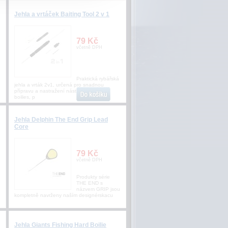
Jehla a vrtáček Baiting Tool 2 v 1
79 Kč
včetně DPH
Praktická rybářská
jehla a vrták 2v1, určená pro snadnou
ě
přípravu a nastražení nástrah, jako jsou
boilies, p
Jehla Delphin The End Grip Lead
Core
79 Kč
včetně DPH
Produkty série
THE END s
názvem GRIP jsou
kompletně navrženy naším designérskacu
Jehla Giants Fishing Hard Boilie