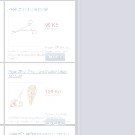
Peán Zfish 10cm rovný
99 Kč
včetně DPH
Peany ZFISH jsou
kvalitně zpracované a vyrobenéz nerezové
oceli, která zaručuje dlouhou životnost,
funkčno
Peán ZFish Premium Quality 14cm
zahnutý
129 Kč
včetně DPH
Vysoce kvalitní
rybářský pean inspirovaný chirurgickými
nástroji, vyrobený z prvotřídní nerezové oceli
pro m
Sada nůž, nůžky na vlasec, brousek,