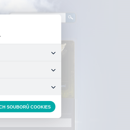
.
0
ks zboží:
0 Kč
šech jejich funkcí. Používají
áním cookies. Pro tyto cookies
Vstup do košíku
mizuje. Po anonymizaci se již
nedokážeme zjistit navštívené
Registrace
Přihlášení
ECH SOUBORŮ COOKIES