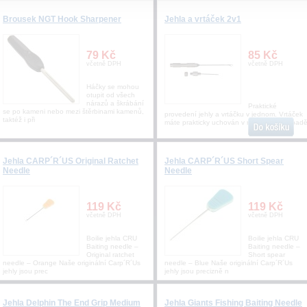
Brousek NGT Hook Sharpener
Jehla a vrtáček 2v1
79 Kč
85 Kč
včetně DPH
včetně DPH
Háčky se mohou
otupit od všech
nárazů a škrábání
Praktické
se po kameni nebo mezi štěrbinami kamenů,
provedení jehly a vrtáčku v jednom. Vrtáček
taktéž i při
máte prakticky uchován v rukojeti a v případ
Jehla CARP´R´US Original Ratchet
Jehla CARP´R´US Short Spear
Needle
Needle
119 Kč
119 Kč
včetně DPH
včetně DPH
Boilie jehla CRU
Boilie jehla CRU
Baiting needle –
Baiting needle –
Original ratchet
Short spear
needle – Orange Naše originální Carp´R´Us
needle – Blue Naše originální Carp´R´Us
jehly jsou prec
jehly jsou precizně n
Jehla Delphin The End Grip Medium
Jehla Giants Fishing Baiting Needle