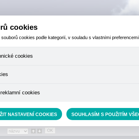
rů cookies
ouborů cookies podle kategorií, v souladu s vlastními preferencemi
hnické cookies
 které jsou nezbytné ke správnému chování našich webových stránek a v
kies
ktů v nákupním košíku, ovládání filtrů a také nastavení souhlasu s uživ
není možné jej ani odebrat.
eme skriptem společnosti Google Inc., která následně tato data anony
 reklamní cookies
že anonymizované cookies nelze přiřadit konkrétnímu uživateli. Proto 
.
pe cílit a vyhodnocovat marketingové kampaně.
rávě se nacházíte:
Eshop
»
RYBÁŘSKÝ SORTIMENT
»
Příslušenství
»
Drobné nástroje
ŽIT NASTAVENÍ COOKIES
SOUHLASÍM S POUŽITÍM VŠ