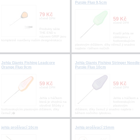
Purple Fluo 9,5cm
79 Kč
59 Kč
včetně DPH
včetně DPH
Produkty série
THE END s
Kratší jehla se
názvem GRIP jsou
záklopkou z
kompletně navrženy naším designérskacu
fosforeskujícím
plastovým držákem, díky němuž ji snadno
najdete i během nočníh
Jehla Giants Fishing Leadcore
Jehla Giants Fishing Stringer Needle
Orange Fluo 9cm
Purple Fluo 10cm
59 Kč
59 Kč
včetně DPH
včetně DPH
Jehla s háčkem
Jehla s háčkem a
která je vhodná na
fosforeskujícím
olověné šňůrky z
plastovým
fosforeskujícím plastovým držákem, díky
držákem, díky čemuž jí snadno najdete i
čemuž j�
během nočního rybolovu.
jehla prošívací 10cm
Jehla prošívací 15mm