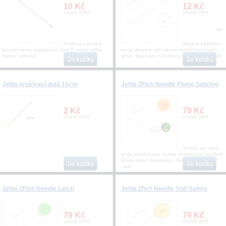
10 Kč
12 Kč
včetně DPH
včetně DPH
Ve
Prošívací jehla k
výbavě každého
bezpečnému nastražení živé či mrtvé rybky.
lovce dravých ryb nesmí chybět prošívací
Barva: stříbrná
jehla. Speciální tvar hrotu společně s tloušť
Jehla prošívací dutá 15cm
Jehla ZFish Needle Fining Splicing
2 Kč
79 Kč
včetně DPH
včetně DPH
Tenká, ale silná
jehla vhodná pro tvorbu smyček na olověné
šňůře nebo nastražení menších, křehkých
nást
Jehla ZFish Needle Latch
Jehla Zfish Needle Soft Safety
79 Kč
79 Kč
včetně DPH
včetně DPH