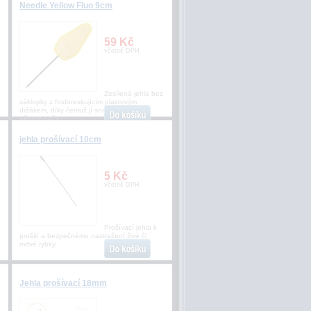
Needle Yellow Fluo 9cm
59 Kč
včetně DPH
Zesílená jehla bez
záklopky z fosforeskujícím plastovým
držákem, díky čemuž jí snadno najdete i
během nočn
jehla prošívací 10cm
5 Kč
včetně DPH
Prošívací jehla k
prošití a bezpečnému nastražení živé či
mrtvé rybky.
Jehla prošívací 18mm