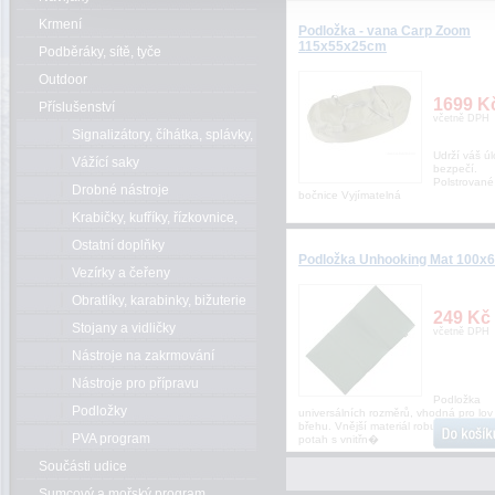
Krmení
Podložka - vana Carp Zoom
115x55x25cm
Podběráky, sítě, tyče
Outdoor
1699 K
Příslušenství
včetně DPH
Signalizátory, číhátka, splávky,
Udrží váš úl
bójky
Vážící saky
bezpečí.
Polstrované
Drobné nástroje
bočnice Vyjímatelná
Krabičky, kufříky, řízkovnice,
kbelíky
Ostatní doplňky
Podložka Unhooking Mat 100x
Vezírky a čeřeny
Obratlíky, karabinky, bižuterie
249 Kč
Stojany a vidličky
včetně DPH
Nástroje na zakrmování
Nástroje pro přípravu
Podložka
Podložky
universálních rozměrů, vhodná pro lov
břehu. Vnější materiál robustní nylono
PVA program
potah s vnitřn�
Součásti udice
Sumcový a mořský program