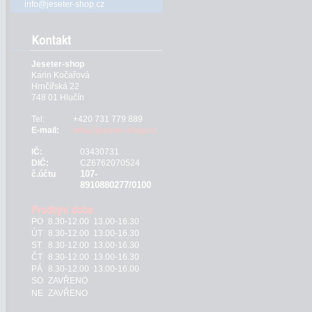
info@jeseter-shop.cz
Jeseter-shop
Karin Kočařová
Hrnčířská 22
748 01 Hlučín
Tel:
+420 731 779 889
E-mail:
info@jeseter-shop.cz
IČ:
03430731
DIČ:
CZ6762070524
107-
č.účtu
8910880277/0100
PO
8.30-12.00 13.00-16.30
ÚT
8.30-12.00 13.00-16.30
ST
8.30-12.00 13.00-16.30
ČT
8.30-12.00 13.00-16.30
PÁ
8.30-12.00 13.00-16.00
SO
ZAVŘENO
NE
ZAVŘENO