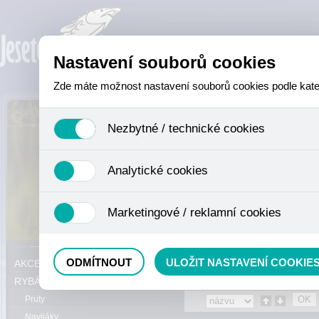
Nastavení souborů cookies
Zde máte možnost nastavení souborů cookies podle katego
Nezbytné / technické cookies
Jedná se o technické soubory, které jsou nezbytné ke sprá
Analytické cookies
se mimo jiné k ukládání produktů v nákupním košíku, ovládá
není zapotřebí Váš souhlas a není možné jej ani odebrat.
Analytické cookies shromažďujeme skriptem společnosti Goo
Marketingové / reklamní cookies
nejedná o osobní údaje, protože anonymizované cookies nel
odkazy, prohlížené zboží apod.
Tyto cookies nám umožňují lépe cílit a vyhodnocovat mar
Právě se nacházíte:
Eshop
»
RYBÁŘS
ODMÍTNOUT
ULOŽIT NASTAVENÍ COOKIE
AKCE, SLEVY, VÝPRODEJ
RYBÁŘSKÝ SORTIMENT
Pruty
Navijáky