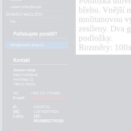
Podložka unive
břehu. Vnější m
ostatní příslušenství
DOMÁCÍ MAZLÍČCI
molitanovou vy
Psi
zesíleny. Dva g
podložky.
Rozměry: 100
info@jeseter-shop.cz
Jeseter-shop
Karin Kočařová
Hrnčířská 22
748 01 Hlučín
Tel:
+420 731 779 889
E-mail:
info@jeseter-shop.cz
IČ:
03430731
DIČ:
CZ6762070524
107-
č.účtu
8910880277/0100