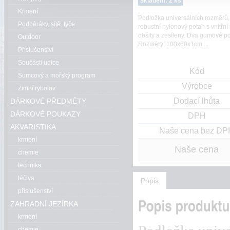
Skladem: 2 ks
Krmení
Podložka universálních rozměrů, 
Podběráky, sítě, tyče
robustní nylonový potah s vnitřn
obšity a zesíleny. Dva gumové pop
Outdoor
Rozměry: 100x60x1cm ...
Příslušenství
Součásti udice
Kód
Sumcový a mořský program
Výrobce
Zimní rybolov
Dodací lhůta
DÁRKOVÉ PŘEDMĚTY
DÁRKOVÉ POUKAZY
DPH
AKVARISTIKA
Naše cena bez DP
krmení
Naše cena
chemie
technika
léčiva
Popis
příslušenství
ZAHRADNÍ JEZÍRKA
krmení
chemie