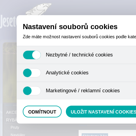
Nastavení souborů cookies
Zde máte možnost nastavení souborů cookies podle katego
Nezbytné / technické cookies
Jedná se o technické soubory, které jsou nezbytné ke sprá
Analytické cookies
se mimo jiné k ukládání produktů v nákupním košíku, ovládá
není zapotřebí Váš souhlas a není možné jej ani odebrat.
Analytické cookies shromažďujeme skriptem společnosti Goo
Marketingové / reklamní cookies
nejedná o osobní údaje, protože anonymizované cookies nel
odkazy, prohlížené zboží apod.
Tyto cookies nám umožňují lépe cílit a vyhodnocovat mar
Právě se nacházíte:
ODMÍTNOUT
ULOŽIT NASTAVENÍ COOKIE
AKCE, SLEVY, VÝPRODEJ
RYBÁŘSKÝ SORTIMENT
Pruty
Navijáky