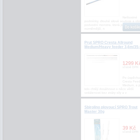
Nelítostné
podmínky, dlouhé silové souboje a ob
podvodní monstra, která jsou často
rozměrnější, n
Prut SPRO Cresta Allround
Medium/Heavy feeder 3,6m/35
1299 K
včetně DPH
Po úspěchu
Cresta Feed
Medium, a pr
kdo chtějí dosáhnout o něco větší
vzdálenosti bez ztráty síly a v
Sbirolino plovoucí SPRO Trout
Master 30g
39 Kč
včetně DPH