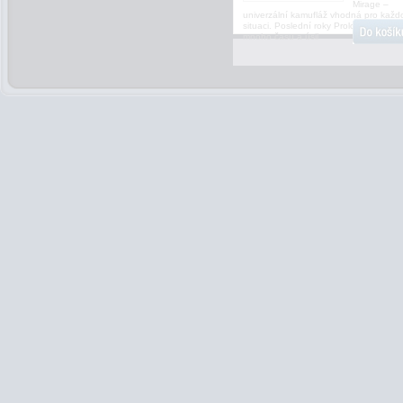
Mirage –
univerzální kamufláž vhodná pro každ
situaci. Poslední roky Prologic věnoval
mnoho času a úsil