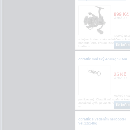
899 Kč
včetně DPH
Stylový navi
volným chodem cívky, odlehčenou ko
náhradní ABS cívkou, pevnou konstru
kvalitním
obratlík mořský 4/50kg SEMA
25 Kč
včetně DPH
Mořský obrat
poniklovaný. Obratlík má svařené krou
dosažení vyšší pevnosti. Vhodný na 
ry
obratlík s vedením helicopter
vel.12/14kg