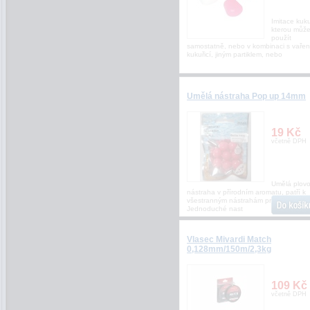
Imitace kuku
kterou může
použít
samostatně, nebo v kombinaci s vaře
kukuřicí, jiným partiklem, nebo
Umělá nástraha Pop up 14mm
19 Kč
včetně DPH
Umělá plovo
nástraha v přírodním aromatu, patří k
všestranným nástrahám pro lov kaprů.
Jednoduché nast
Vlasec Mivardi Match
0,128mm/150m/2,3kg
109 Kč
včetně DPH