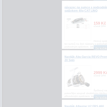
ryby
návazec na sumce s podvodní
splávkem 40g CAT LINQ
159 Kč
včetně DPH
Hotový sys
lov sumců na živé nástrahy s jednohá
podvodným splávkem. 160cm vel. háč
10/0
Naviják Abu Garcia REVO Prem
20 Spin
2999 K
včetně DPH
Špičkový nav
pokročilým strojově obráběným hliník
převodovým systémem, který dává rybá
Naviják Albastar U2 FRS 460