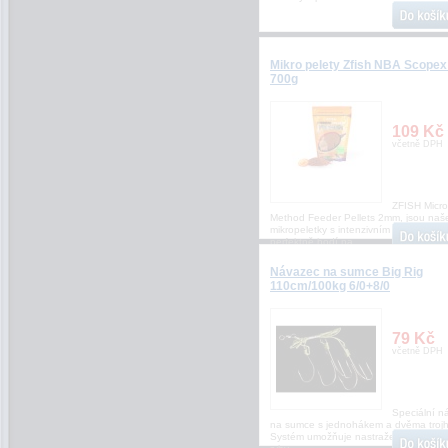
Mikro pelety Zfish NBA Scope
700g
109 Kč
včetně DPH
ZFISH Micro
Method Feeder Pellets 2mm, jsou naš
mikropeletky s intenzivním aroma, kter
perfektně hodí na
Návazec na sumce Big Rig
110cm/100kg 6/0+8/0
79 Kč
včetně DPH
Speciální n
na sumce s jednohákem a dvěma trojh
Systém umožňuje nastražení velké nás