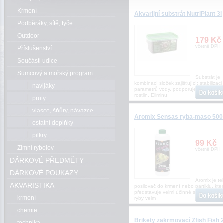
Krmení
Akvarijní substrát NutriPlant 3l
Podběráky, sítě, tyče
Outdoor
179 Kč
včetně DPH
Příslušenství
Součásti udice
Sumcový a mořský program
Substrát je
kombinací složek zajišťující: stabilizaci
navijáky
parametrů vody, podporuje vývoj koře
rostlin. Eliminu
pruty
vlasce, šňůry, návazce
Aromix Sensas ryba-maso 500
ostatní doplňky
pilkry
99 Kč
Zimní rybolov
včetně DPH
DÁRKOVÉ PŘEDMĚTY
DÁRKOVÉ POUKAZY
Aromix je te
AKVARISTIKA
posilovač do krmení nebo partiklu, kte
představuje velmi účinné sladidlo, na k
krmení
ryby velm
chemie
Brikety zakrmovací Zfish Fish 
technika