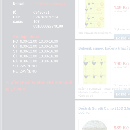
E-mail:
info@jeseter-shop.cz
149 Kč
včetně DPH
IČ:
03430731
DIČ:
CZ6762070524
107-
č.účtu
8910880277/0100
Bójka na s
odpadávacím systémem.
PO
8.30-12.00 13.00-16.30
ÚT
8.30-12.00 13.00-16.30
Bubeník sumec kačena trhací 
ST
8.30-12.00 13.00-16.30
ČT
8.30-12.00 13.00-16.30
PÁ
8.30-12.00 13.00-16.00
190 Kč
SO
ZAVŘENO
včetně DPH
NE
ZAVŘENO
Po předchozí telefonické domluvě
Bubeník - S
do 17.00!!!
kačena sumcová - trhací pevná Pokud
hledáte kvalitně zpracovaný splávek je
výrobek od
Deštník Suretti Camo 210D 2,5
bočnicí
989 Kč