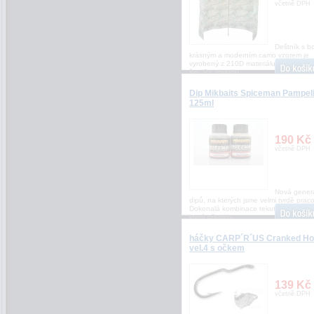
včetně DPH
Deštník s bo
krásným a moderním camo vzorem je
vyrobený z 210D materiálu s podlepe
švy. Po obvodu
Dip Mikbaits Spiceman Pampel
125ml
190 Kč
včetně DPH
Nová gener
dipů, na kterých jsme velmi tvrdě praco
Dokonalá kombinace tekutých atraktor
která přemluv
háčky CARP´R´US Cranked H
vel.4 s očkem
139 Kč
včetně DPH