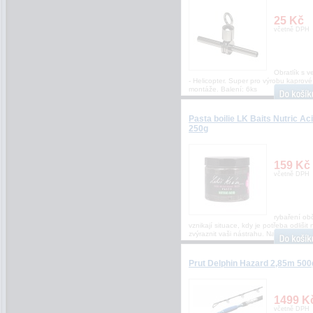
25 Kč
včetně DPH
Obratlík s 
- Helicopter. Super pro výrobu kaprové
montáže. Balení: 6ks
Pasta boilie LK Baits Nutric Ac
250g
159 Kč
včetně DPH
rybaření ob
vznikají situace, kdy je potřeba odlišit
zvýraznit vaši nástrahu. Nanesením vrs
Prut Delphin Hazard 2,85m 500
1499 K
včetně DPH