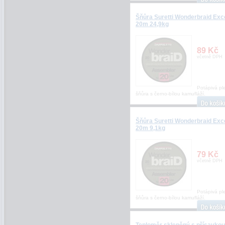
Šňůra Suretti Wonderbraid Exc
20m 24,9kg
89 Kč
včetně DPH
Potápivá pl
šňůra s černo-bílou kamufláží.
Šňůra Suretti Wonderbraid Exc
20m 9,1kg
79 Kč
včetně DPH
Potápivá pl
šňůra s černo-bílou kamufláží.