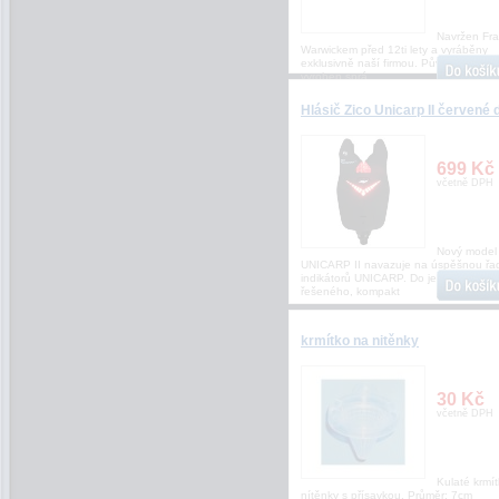
Navržen Fr
Warwickem před 12ti lety a vyráběny
exklusivně naší firmou. Původní háček
vyroben sprá
Hlásič Zico Unicarp II červené 
699 Kč
včetně DPH
Nový model
UNICARP II navazuje na úspěšnou řa
indikátorů UNICARP. Do jeho origináln
řešeného, kompakt
krmítko na nitěnky
30 Kč
včetně DPH
Kulaté krmí
nítěnky s přísavkou. Průměr: 7cm