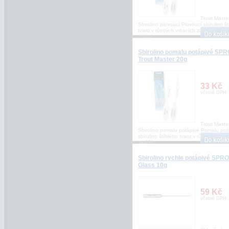
Trout Maste
Sbirolino plovoucí Plovoucí sbirulino š
tvaru v různých vrhacích zátěžích. Dík
matné
Sbirolino pomalu potápivé SPR
Trout Master 20g
33 Kč
včetně DPH
Trout Maste
Sbirolino pomalu potápivé Pomalu pot
sbirulino štíhlého tvaru v různých vrha
zátěží
Sbirolino rychle potápivé SPRO
Glass 10g
59 Kč
včetně DPH