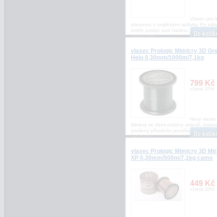
Vlasec pro 
plavanou s anglickými splávky. Po ná
dobře potápí pod hladinu. Tmavě čer
barva umo
vlasec Prologic Mimicry 3D Gr
Helo 0,30mm/1000m/7,1kg
799 Kč
včetně DPH
Nový vlasec
Mimicry se třemi odstíny zeleně, dokon
zesílený přírodním prostředím, stejně 
živý a mo
vlasec Prologic Mimicry 3D Mi
XP 0,30mm/500m/7,1kg camo
449 Kč
včetně DPH