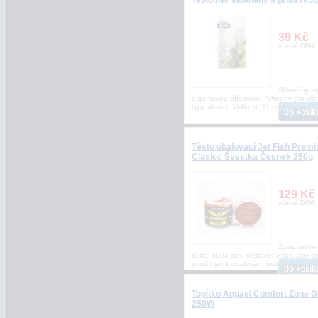
Teploměr skleněný s přísavkou
39 Kč
včetně DPH
Skleněný te
s gumovou přísavkou. Vhodný pro vš
typy akvárií. Velikost: 11 cm, průměr
Těsto obalovací Jet Fish Prem
Clasicc Švestka Česnek 250g
129 Kč
včetně DPH
Zcela univer
těsta, která jsou sestavené tak, aby s
použít jak k obalování boilie, p
Topítko Aquael Comfort Zone G
250W