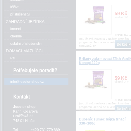
léčiva
59 Kč
příslušenství
včetně DPH
ZAHRADNÍ JEZÍRKA
krmení
ZFISH Briqu
chemie
jsou žhavá novinka v našem krmném
programu. Jedná se o velmi kvalitní a 
ostatní příslušenství
slisovaný, dr
DOMÁCÍ MAZLÍČCI
Psi
Brikety zakrmovací Zfish Vanil
Konopí 220g
59 Kč
info@jeseter-shop.cz
včetně DPH
ZFISH Briqu
jsou žhavá novinka v našem krmném
Jeseter-shop
programu. Jedná se o velmi kvalitní a 
slisovaný, dr
Karin Kočařová
Hrnčířská 22
Bubeník sumec bójka trhací
748 01 Hlučín
330+300g
Tel:
+420 731 779 889