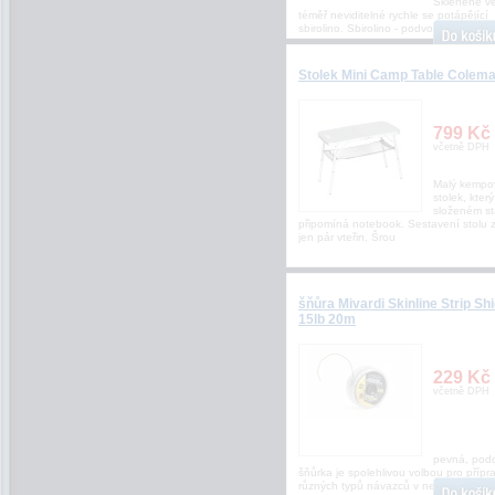
Skleněné v
téměř neviditelné rychle se potápějící
sbirolino. Sbirolino - podvodní splávek 
Stolek Mini Camp Table Colem
799 Kč
včetně DPH
Malý kempo
stolek, kter
složeném s
připomíná notebook. Sestavení stolu 
jen pár vteřin. Šrou
šňůra Mivardi Skinline Strip Shi
15lb 20m
229 Kč
včetně DPH
pevná, pod
šňůrka je spolehlivou volbou pro přípr
různých typů návazců v nejrůznějších