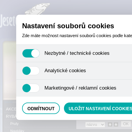
Nastavení souborů cookies
Zde máte možnost nastavení souborů cookies podle katego
Nezbytné / technické cookies
Jedná se o technické soubory, které jsou nezbytné ke sprá
Analytické cookies
se mimo jiné k ukládání produktů v nákupním košíku, ovládá
není zapotřebí Váš souhlas a není možné jej ani odebrat.
Analytické cookies shromažďujeme skriptem společnosti Goo
Marketingové / reklamní cookies
nejedná o osobní údaje, protože anonymizované cookies nel
odkazy, prohlížené zboží apod.
Tyto cookies nám umožňují lépe cílit a vyhodnocovat mar
Právě se nacházíte:
Eshop
»
AKCE, S
ODMÍTNOUT
ULOŽIT NASTAVENÍ COOKIE
AKCE, SLEVY, VÝPRODEJ
RYBÁŘSKÝ SORTIMENT
Pruty
Navijáky