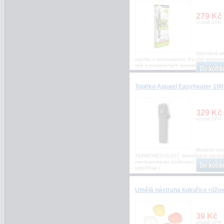
279 Kč
včetně DPH
Skleněné ak
topítko s termostatem. Použití elektro
relé a pozlacených kontaktů, zajišťuje
Topítko Aquael Easyheater 100
329 Kč
včetně DPH
Moderní top
TERMOREGULACÍ. Mimořádně odolné 
mechanickému poškození. Jeho plochý
umožňuje i
Umělá nástraha kukuřice růžo
39 Kč
včetně DPH