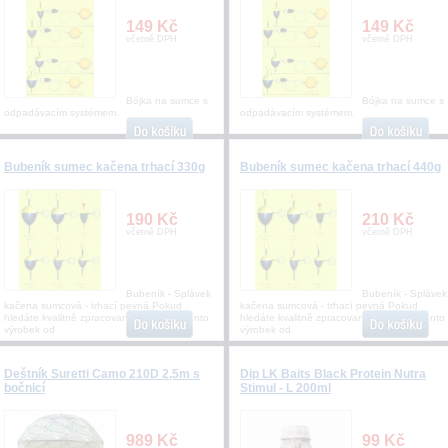
149 Kč
149 Kč
včetně DPH
včetně DPH
Bójka na sumce s
Bójka na sumce s
odpadávacím systémem.
odpadávacím systémem.
Bubeník sumec kačena trhací 330g
Bubeník sumec kačena trhací 440g
190 Kč
210 Kč
včetně DPH
včetně DPH
Bubeník - Splávek
Bubeník - Splávek
kačena sumcová - trhací pevná Pokud
kačena sumcová - trhací pevná Pokud
hledáte kvalitně zpracovaný splávek je tento
hledáte kvalitně zpracovaný splávek je tento
výrobek od
výrobek od
Deštník Suretti Camo 210D 2,5m s
Dip LK Baits Black Protein Nutra
bočnicí
Stimul - L 200ml
989 Kč
99 Kč