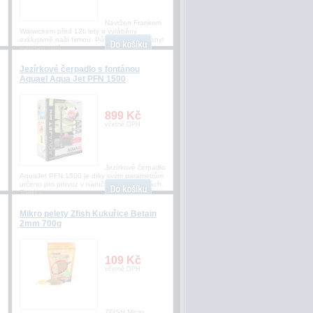
Navržen Frankem
Warwickem před 12ti lety a vyráběny
exklusivně naší firmou. Původní háček nebyl
vyroben sprá
Jezírkové čerpadlo s fontánou
Aquael Aqua Jet PFN 1500
899 Kč
včetně DPH
Jezírkové čerpadlo
AquaJet PFN 1500 je díky svým parametrům
určeno pro provoz v náročných podmínkách.
Tomu j
Mikro pelety Zfish Kukuřice Betain
2mm 700g
109 Kč
včetně DPH
ZFISH Micro