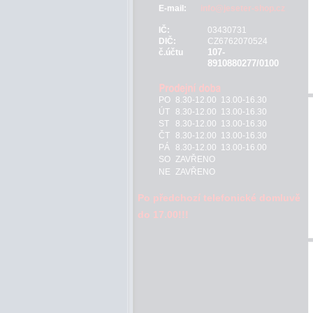
E-mail:
info@jeseter-shop.cz
IČ:
03430731
DIČ:
CZ6762070524
107-
č.účtu
8910880277/0100
PO
8.30-12.00 13.00-16.30
ÚT
8.30-12.00 13.00-16.30
ST
8.30-12.00 13.00-16.30
ČT
8.30-12.00 13.00-16.30
PÁ
8.30-12.00 13.00-16.00
SO
ZAVŘENO
NE
ZAVŘENO
Po předchozí telefonické domluvě
do 17.00!!!