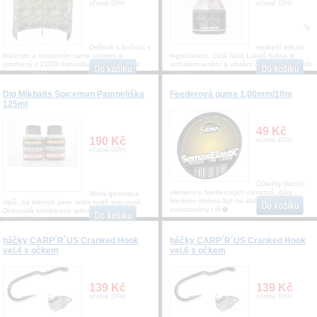
včetně DPH
včetně DPH
Ty
Deštník s bočnicí s
nejlepší tekuté
krásným a moderním camo vzorem je
ingredience. Celá řada Lukáš Krása je
vyrobený z 210D materiálu s podlepenými
vrcholem umění a vědění o kaprech a jejich
švy. Po obvodu
vztahu
Dip Mikbaits Spiceman Pampeliška
Feederová guma 1,00mm/10m
125ml
49 Kč
190 Kč
včetně DPH
včetně DPH
Důležitý tlumící
element u feederových návazců, díky
Nová generace
kterému mohou být na slabším vlasci
dipů, na kterých jsme velmi tvrdě pracovali.
navazovány i tě�
Dokonalá kombinace tekutých atraktorů,
která přemluv
háčky CARP´R´US Cranked Hook
háčky CARP´R´US Cranked Hook
vel.4 s očkem
vel.6 s očkem
139 Kč
139 Kč
včetně DPH
včetně DPH