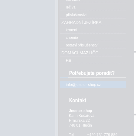
léčiva
příslušenství
ZAHRADNÍ JEZÍRKA
krmení
chemie
ostatní příslušenství
DOMÁCÍ MAZLÍČCI
Psi
info@jeseter-shop.cz
Jeseter-shop
Karin Kočařová
Hrnčířská 22
748 01 Hlučín
Tel:
+420 731 779 889