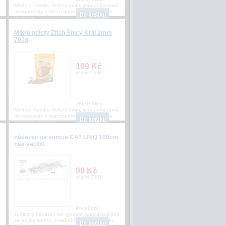
Method Feeder Pellets 2mm, jsou naše nové
mikropeletky s intenzivním aroma, které se
perfektně hodí na
Mikro pelety Zfish Spicy Krill 2mm
700g
109 Kč
včetně DPH
ZFISH Micro
Method Feeder Pellets 2mm, jsou naše nové
mikropeletky s intenzivním aroma, které se
perfektně hodí na
návazec na sumce CAT LINQ 100cm
hák vel.8/0
99 Kč
včetně DPH
Prvotřídní
o
sumcový návazec od výrobce specializujícího
se na lov sumců. Kvalitní háčky s chemicky