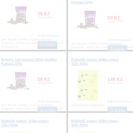
Konopí 220g
59 Kč
59 Kč
včetně DPH
včetně DPH
ZFISH Briquettes
jsou žhavá novinka v našem krmném
ZFISH Briquettes
programu. Jedná se o velmi kvalitní a tlakově
jsou žhavá novinka v našem krmném
slisovaný, dr
programu. Jedná se o velmi kvalitní a tlakově
slisovaný, drob
Brikety zakrmovací Zfish Vanilka
Bubeník sumec bójka trhací
Konopí 220g
110+300g
59 Kč
149 Kč
včetně DPH
včetně DPH
ZFISH Briquettes
Bójka na sumce s
jsou žhavá novinka v našem krmném
odpadávacím systémem.
programu. Jedná se o velmi kvalitní a tlakově
slisovaný, dr
Bubeník sumec bójka trhací
Bubeník sumec bójka trhací
330+300g
440+300g