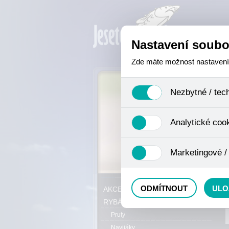
Nastavení soubo
Zde máte možnost nastavení s
Nezbytné / tec
Jedná se o technické soubory,
Analytické coo
se mimo jiné k ukládání produ
není zapotřebí Váš souhlas a 
Analytické cookies shromažďuj
Marketingové /
nejedná o osobní údaje, proto
odkazy, prohlížené zboží apod
Tyto cookies nám umožňují lé
P
ODMÍTNOUT
ULO
AKCE, SLEVY, VÝPRODEJ
RYBÁŘSKÝ SORTIMENT
Pruty
Navijáky