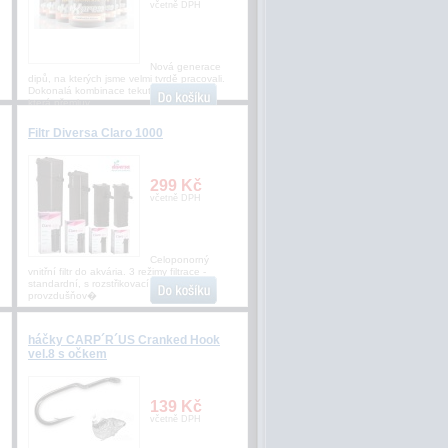
včetně DPH
Nová generace
dipů, na kterých jsme velmi tvrdě pracovali.
Dokonalá kombinace tekutých atraktorů,
která přemluv
Filtr Diversa Claro 1000
299 Kč
včetně DPH
Celoponorný
vnitřní filtr do akvária. 3 režimy filtrace -
standardní, s rozstřikovací rampou a s
provzdušňov�
háčky CARP´R´US Cranked Hook
vel.8 s očkem
139 Kč
včetně DPH