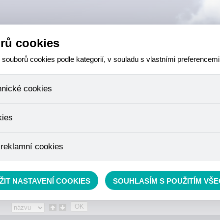
rů cookies
ouborů cookies podle kategorií, v souladu s vlastními preferencemi
hnické cookies
 které jsou nezbytné ke správnému chování našich webových stránek a v
kies
ktů v nákupním košíku, ovládání filtrů a také nastavení souhlasu s uživ
není možné jej ani odebrat.
eme skriptem společnosti Google Inc., která následně tato data anony
 reklamní cookies
že anonymizované cookies nelze přiřadit konkrétnímu uživateli. Proto 
.
pe cílit a vyhodnocovat marketingové kampaně.
rávě se nacházíte:
Eshop
»
AKCE, SLEVY, VÝPRODEJ
»
Sumcový a mořský program
»
nav
ŽIT NASTAVENÍ COOKIES
SOUHLASÍM S POUŽITÍM VŠ