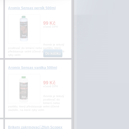
Aromix Sensas perník 500ml
99 Kč
včetně DPH
Aromix je tekutý
posilovač do krmení nebo partiklu, který
představuje velmi účinné sladidlo, na které
ryby velm
Aromix Sensas vanilka 500ml
99 Kč
včetně DPH
Aromix je tekutý
posilovač do
krmení nebo
partiklu, který představuje velmi účinné
sladidlo, na které ryby velm
Brikety zakrmovací Zfish Scopex