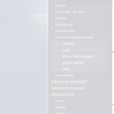
Krmení
Podběráky, sítě, tyče
Outdoor
Příslušenství
Součásti udice
Sumcový a mořský program
navijáky
pruty
vlasce, šňůry, návazce
ostatní doplňky
pilkry
Zimní rybolov
DÁRKOVÉ PŘEDMĚTY
DÁRKOVÉ POUKAZY
AKVARISTIKA
krmení
chemie
technika