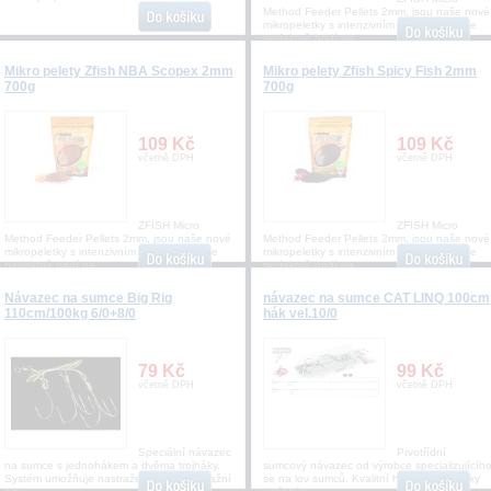
Method Feeder Pellets 2mm, jsou naše nové
mikropeletky s intenzivním aroma, které se
perfektně hodí na
Mikro pelety Zfish NBA Scopex 2mm
Mikro pelety Zfish Spicy Fish 2mm
700g
700g
109 Kč
109 Kč
včetně DPH
včetně DPH
ZFISH Micro
ZFISH Micro
Method Feeder Pellets 2mm, jsou naše nové
Method Feeder Pellets 2mm, jsou naše nové
mikropeletky s intenzivním aroma, které se
mikropeletky s intenzivním aroma, které se
perfektně hodí na
perfektně hodí na
Návazec na sumce Big Rig
návazec na sumce CAT LINQ 100cm
110cm/100kg 6/0+8/0
hák vel.10/0
79 Kč
99 Kč
včetně DPH
včetně DPH
Speciální návazec
Prvotřídní
na sumce s jednohákem a dvěma trojháky.
sumcový návazec od výrobce specializujícíh
Systém umožňuje nastražení velké nástražní
se na lov sumců. Kvalitní háčky s chemicky