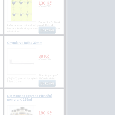
130 Kč
včetně DPH
Bubeník - Splávek
kačena sumcová - trhací pevná Pokud
hledáte kvalitně zpracovaný splávek je tento
výrobek od
Chytač ryb fajfka 30mm
39 Kč
včetně DPH
Skleněný chytač
("fajfka") pro odchyt rybek. Průměr aktivní
části: 30 mm
Dip Mikbaits Express Půlnoční
pomeranč 125ml
190 Kč