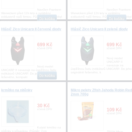
Navržen Frankem
Navržen Frankem
Warwickem před 12ti lety a vyráběny
Warwickem před 12ti lety a vyráběny
exklusivně naší firmou. Původní háček nebyl
exklusivně naší firmou. Původní háček nebyl
vyroben sprá
vyroben sprá
Hlásič Zico Unicarp II červené diody
Hlásič Zico Unicarp II zelené diody
699 Kč
699 Kč
včetně DPH
včetně DPH
Nový model
UNICARP II
navazuje na
Nový model
úspěšnou řadu indikátorů UNICARP. Do jeho
UNICARP II navazuje na úspěšnou řadu
originálně řešeného, k
indikátorů UNICARP. Do jeho originálně
řešeného, kompakt
krmítko na nitěnky
Mikro pelety Zfish Jahoda Robin Red
2mm 700g
30 Kč
109 Kč
včetně DPH
včetně DPH
Kulaté krmítko na
nítěnky s přísavkou. Průměr: 7cm
ZFISH Micro