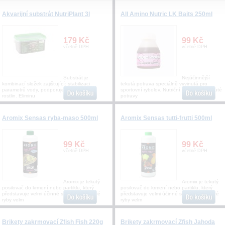
Akvarijní substrát NutriPlant 3l
All Amino Nutric LK Baits 250ml
179 Kč
99 Kč
včetně DPH
včetně DPH
Substrát je
Nejúčinnější
kombinací složek zajišťující: stabilizaci
tekutá potrava speciálně vyvinutá pro
parametrů vody, podporuje vývoj kořenů
sportovní rybolov. Nutriční signál této tekuté
rostlin. Eliminu
potravy
Aromix Sensas ryba-maso 500ml
Aromix Sensas tutti-frutti 500ml
99 Kč
99 Kč
včetně DPH
včetně DPH
Aromix je tekutý
Aromix je tekutý
posilovač do krmení nebo partiklu, který
posilovač do krmení nebo partiklu, který
představuje velmi účinné sladidlo, na které
představuje velmi účinné sladidlo, na které
ryby velm
ryby velm
Brikety zakrmovací Zfish Fish 220g
Brikety zakrmovací Zfish Jahoda