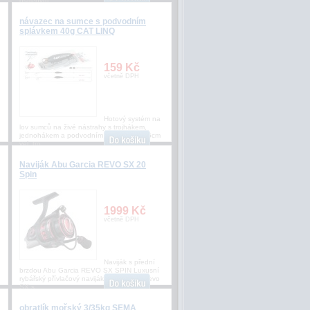
ostřeným
návazec na sumce s podvodním
splávkem 40g CAT LINQ
159 Kč
včetně DPH
Hotový systém na
lov sumců na živé nástrahy s trojhákem,
jednohákem a podvodním splávkem. 175cm
vel. tro
Naviják Abu Garcia REVO SX 20
Spin
1999 Kč
včetně DPH
Naviják s přední
brzdou Abu Garcia REVO SX SPIN Luxusní
rybářský přívlačový naviják Abu Garcia Revo
SX s
obratlík mořský 3/35kg SEMA