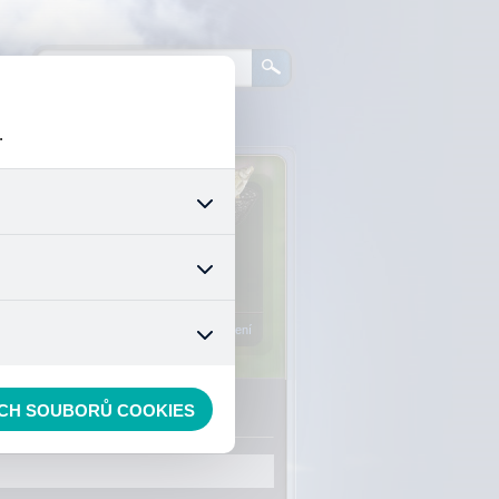
.
0
ks zboží:
0 Kč
šech jejich funkcí. Používají
áním cookies. Pro tyto cookies
Vstup do košíku
mizuje. Po anonymizaci se již
nedokážeme zjistit navštívené
Registrace
Přihlášení
ijáky
ECH SOUBORŮ COOKIES