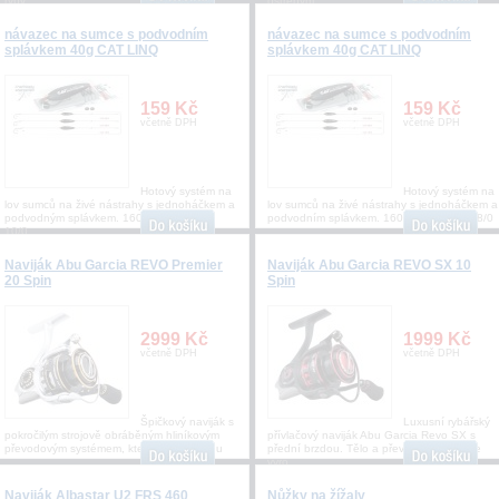
ryby
ostřeným
návazec na sumce s podvodním
návazec na sumce s podvodním
splávkem 40g CAT LINQ
splávkem 40g CAT LINQ
159 Kč
159 Kč
včetně DPH
včetně DPH
Hotový systém na
Hotový systém na
lov sumců na živé nástrahy s jednoháčkem a
lov sumců na živé nástrahy s jednoháčkem a
podvodným splávkem. 160cm vel. háčku
podvodním splávkem. 160cm vel. háčku 8/0
10/0
Naviják Abu Garcia REVO Premier
Naviják Abu Garcia REVO SX 10
20 Spin
Spin
2999 Kč
1999 Kč
včetně DPH
včetně DPH
Špičkový naviják s
Luxusní rybářský
pokročilým strojově obráběným hliníkovým
přívlačový naviják Abu Garcia Revo SX s
převodovým systémem, který dává rybáři u
přední brzdou. Tělo a převody navijáku je
vyro
Naviják Albastar U2 FRS 460
Nůžky na žížaly