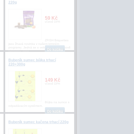
220g
59 Kč
včetně DPH
ZFISH Briquettes
jsou žhavá novinka v našem krmném
programu. Jedná se o velmi kvalitní a tlakově
slisovaný, drob
Bubeník sumec bójka trhací
220+300g
149 Kč
včetně DPH
Bójka na sumce s
odpadávacím systémem.
Bubeník sumec kačena trhací 220g