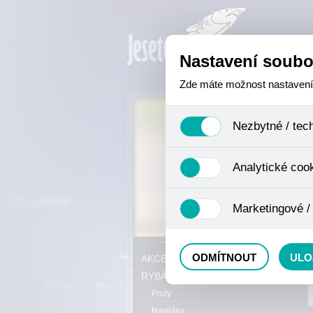
Nastavení soubo
Zde máte možnost nastavení s
Nezbytné / tec
Jedná se o technické soubory,
Analytické coo
se mimo jiné k ukládání produ
není zapotřebí Váš souhlas a 
Analytické cookies shromažďuj
Marketingové /
nejedná o osobní údaje, proto
odkazy, prohlížené zboží apod
Tyto cookies nám umožňují lé
P
ODMÍTNOUT
ULO
AKCE, SLEVY, VÝPRODEJ
RYBÁŘSKÝ SORTIMENT
Pruty
Navijáky