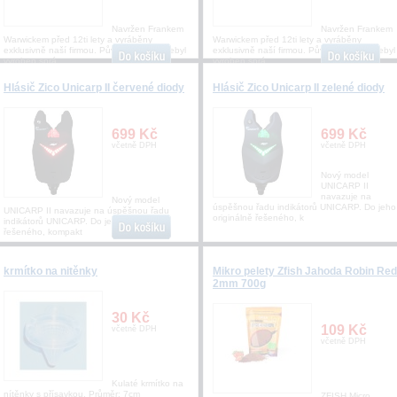
Navržen Frankem
Navržen Frankem
Warwickem před 12ti lety a vyráběny
Warwickem před 12ti lety a vyráběny
exklusivně naší firmou. Původní háček nebyl
exklusivně naší firmou. Původní háček nebyl
vyroben sprá
vyroben sprá
Hlásič Zico Unicarp II červené diody
Hlásič Zico Unicarp II zelené diody
699 Kč
699 Kč
včetně DPH
včetně DPH
Nový model
UNICARP II
navazuje na
Nový model
úspěšnou řadu indikátorů UNICARP. Do jeho
UNICARP II navazuje na úspěšnou řadu
originálně řešeného, k
indikátorů UNICARP. Do jeho originálně
řešeného, kompakt
krmítko na nitěnky
Mikro pelety Zfish Jahoda Robin Red
2mm 700g
30 Kč
109 Kč
včetně DPH
včetně DPH
Kulaté krmítko na
nítěnky s přísavkou. Průměr: 7cm
ZFISH Micro