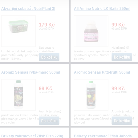
Akvarijní substrát NutriPlant 3l
All Amino Nutric LK Baits 250ml
179 Kč
99 Kč
včetně DPH
včetně DPH
Substrát je
Nejúčinnější
kombinací složek zajišťující: stabilizaci
tekutá potrava speciálně vyvinutá pro
parametrů vody, podporuje vývoj kořenů
sportovní rybolov. Nutriční signál této tekuté
rostlin. Eliminu
potravy
Aromix Sensas ryba-maso 500ml
Aromix Sensas tutti-frutti 500ml
99 Kč
99 Kč
včetně DPH
včetně DPH
Aromix je tekutý
Aromix je tekutý
posilovač do krmení nebo partiklu, který
posilovač do krmení nebo partiklu, který
představuje velmi účinné sladidlo, na které
představuje velmi účinné sladidlo, na které
ryby velm
ryby velm
Brikety zakrmovací Zfish Fish 220g
Brikety zakrmovací Zfish Jahoda