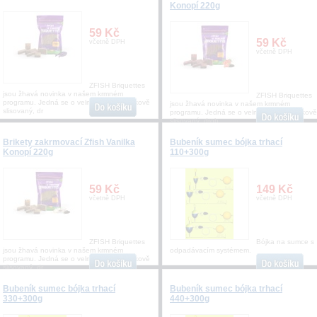
Konopí 220g
59 Kč
59 Kč
včetně DPH
včetně DPH
ZFISH Briquettes
jsou žhavá novinka v našem krmném
ZFISH Briquettes
programu. Jedná se o velmi kvalitní a tlakově
jsou žhavá novinka v našem krmném
slisovaný, dr
programu. Jedná se o velmi kvalitní a tlakově
slisovaný, drob
Brikety zakrmovací Zfish Vanilka
Bubeník sumec bójka trhací
Konopí 220g
110+300g
59 Kč
149 Kč
včetně DPH
včetně DPH
ZFISH Briquettes
Bójka na sumce s
jsou žhavá novinka v našem krmném
odpadávacím systémem.
programu. Jedná se o velmi kvalitní a tlakově
slisovaný, dr
Bubeník sumec bójka trhací
Bubeník sumec bójka trhací
330+300g
440+300g