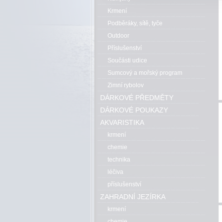
Krmení
Podběráky, sítě, tyče
Outdoor
Příslušenství
Součásti udice
Sumcový a mořský program
Zimní rybolov
DÁRKOVÉ PŘEDMĚTY
DÁRKOVÉ POUKAZY
AKVARISTIKA
krmení
chemie
technika
léčiva
příslušenství
ZAHRADNÍ JEZÍRKA
krmení
chemie