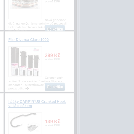
včetně DPH
Nová generace
dipů, na kterých jsme velmi tvrdě pracovali.
Dokonalá kombinace tekutých atraktorů,
která přemluv
Filtr Diversa Claro 1000
299 Kč
včetně DPH
Celoponorný
vnitřní filtr do akvária. 3 režimy filtrace -
standardní, s rozstřikovací rampou a s
provzdušňov�
háčky CARP´R´US Cranked Hook
vel.8 s očkem
139 Kč
včetně DPH