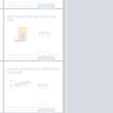
Method Feeder Pellets 2mm, jsou naše nové
mikropeletky s intenzivním aroma, které se
perfektně hodí na
Mikro pelety Zfish Spicy Krill 2mm
700g
109 Kč
včetně DPH
ZFISH Micro
Method Feeder Pellets 2mm, jsou naše nové
mikropeletky s intenzivním aroma, které se
perfektně hodí na
návazec na sumce CAT LINQ 100cm
hák vel.8/0
99 Kč
včetně DPH
Prvotřídní
o
sumcový návazec od výrobce specializujícího
se na lov sumců. Kvalitní háčky s chemicky