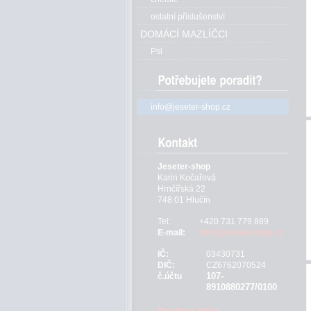
ostatní příslušenství
DOMÁCÍ MAZLÍČCI
Psi
info@jeseter-shop.cz
Jeseter-shop
Karin Kočařová
Hrnčířská 22
748 01 Hlučín
Tel:
+420 731 779 889
E-mail:
info@jeseter-shop.cz
IČ:
03430731
DIČ:
CZ6762070524
107-
č.účtu
8910880277/0100