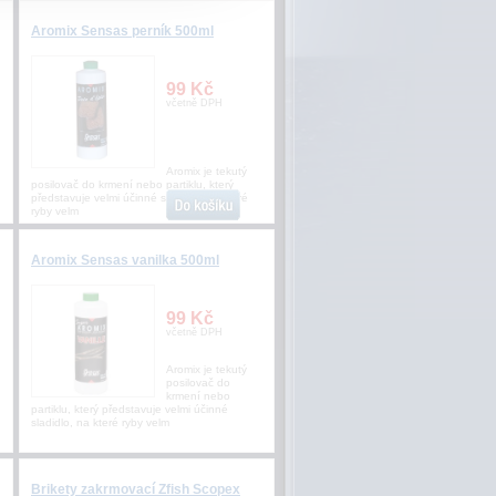
Aromix Sensas perník 500ml
99 Kč
včetně DPH
Aromix je tekutý
posilovač do krmení nebo partiklu, který
představuje velmi účinné sladidlo, na které
ryby velm
Aromix Sensas vanilka 500ml
99 Kč
včetně DPH
Aromix je tekutý
posilovač do
krmení nebo
partiklu, který představuje velmi účinné
sladidlo, na které ryby velm
Brikety zakrmovací Zfish Scopex