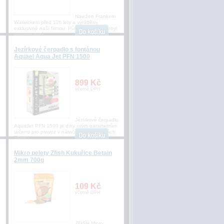
Navržen Frankem
Warwickem před 12ti lety a vyráběny
exklusivně naší firmou. Původní háček nebyl
vyroben sprá
Jezírkové čerpadlo s fontánou
Aquael Aqua Jet PFN 1500
899 Kč
včetně DPH
Jezírkové čerpadlo
AquaJet PFN 1500 je díky svým parametrům
určeno pro provoz v náročných podmínkách.
Tomu j
Mikro pelety Zfish Kukuřice Betain
2mm 700g
109 Kč
včetně DPH
ZFISH Micro