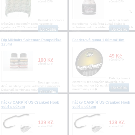
včetně DPH
včetně DPH
Ty
Deštník s bočnicí s
nejlepší tekuté
krásným a moderním camo vzorem je
ingredience. Celá řada Lukáš Krása je
vyrobený z 210D materiálu s podlepenými
vrcholem umění a vědění o kaprech a jejich
švy. Po obvodu
vztahu
Dip Mikbaits Spiceman Pampeliška
Feederová guma 1,00mm/10m
125ml
49 Kč
190 Kč
včetně DPH
včetně DPH
Důležitý tlumící
element u feederových návazců, díky
Nová generace
kterému mohou být na slabším vlasci
dipů, na kterých jsme velmi tvrdě pracovali.
navazovány i tě�
Dokonalá kombinace tekutých atraktorů,
která přemluv
háčky CARP´R´US Cranked Hook
háčky CARP´R´US Cranked Hook
vel.4 s očkem
vel.6 s očkem
139 Kč
139 Kč
včetně DPH
včetně DPH