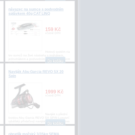
ostřeným
návazec na sumce s podvodním
splávkem 40g CAT LINQ
159 Kč
včetně DPH
Hotový systém na
lov sumců na živé nástrahy s trojhákem,
jednohákem a podvodním splávkem. 175cm
vel. tro
Naviják Abu Garcia REVO SX 20
Spin
1999 Kč
včetně DPH
Naviják s přední
brzdou Abu Garcia REVO SX SPIN Luxusní
rybářský přívlačový naviják Abu Garcia Revo
SX s
obratlík mořský 3/35kg SEMA