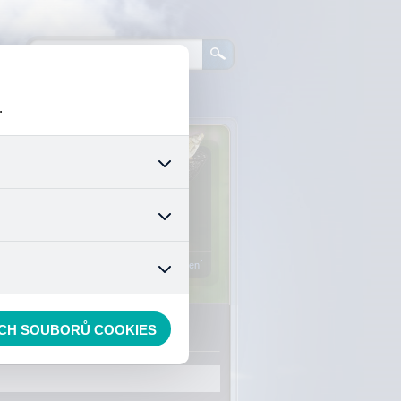
.
0
ks zboží:
0 Kč
šech jejich funkcí. Používají
áním cookies. Pro tyto cookies
Vstup do košíku
mizuje. Po anonymizaci se již
nedokážeme zjistit navštívené
Registrace
Přihlášení
ECH SOUBORŮ COOKIES