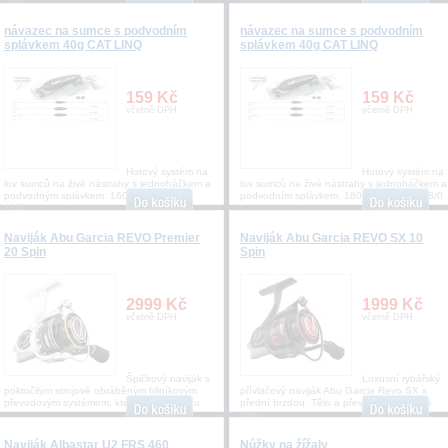
ryby
ostřeným
návazec na sumce s podvodním
návazec na sumce s podvodním
splávkem 40g CAT LINQ
splávkem 40g CAT LINQ
159 Kč
159 Kč
včetně DPH
včetně DPH
Hotový systém na
Hotový systém na
lov sumců na živé nástrahy s jednoháčkem a
lov sumců na živé nástrahy s jednoháčkem a
podvodným splávkem. 160cm vel. háčku
podvodním splávkem. 160cm vel. háčku 8/0
10/0
Naviják Abu Garcia REVO Premier
Naviják Abu Garcia REVO SX 10
20 Spin
Spin
2999 Kč
1999 Kč
včetně DPH
včetně DPH
Špičkový naviják s
Luxusní rybářský
pokročilým strojově obráběným hliníkovým
přívlačový naviják Abu Garcia Revo SX s
převodovým systémem, který dává rybáři u
přední brzdou. Tělo a převody navijáku je
vyro
Naviják Albastar U2 FRS 460
Nůžky na žížaly