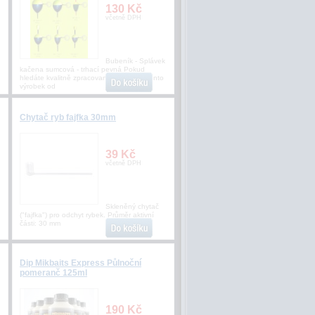
130 Kč
včetně DPH
Bubeník - Splávek
kačena sumcová - trhací pevná Pokud
hledáte kvalitně zpracovaný splávek je tento
výrobek od
Chytač ryb fajfka 30mm
39 Kč
včetně DPH
Skleněný chytač
("fajfka") pro odchyt rybek. Průměr aktivní
části: 30 mm
Dip Mikbaits Express Půlnoční
pomeranč 125ml
190 Kč