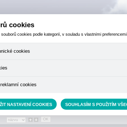
rů cookies
ouborů cookies podle kategorií, v souladu s vlastními preferencemi
hnické cookies
 které jsou nezbytné ke správnému chování našich webových stránek a v
kies
ktů v nákupním košíku, ovládání filtrů a také nastavení souhlasu s uživ
není možné jej ani odebrat.
eme skriptem společnosti Google Inc., která následně tato data anony
 reklamní cookies
že anonymizované cookies nelze přiřadit konkrétnímu uživateli. Proto 
.
pe cílit a vyhodnocovat marketingové kampaně.
rávě se nacházíte:
Eshop
»
AKCE, SLEVY, VÝPRODEJ
»
léčiva
ŽIT NASTAVENÍ COOKIES
SOUHLASÍM S POUŽITÍM VŠ