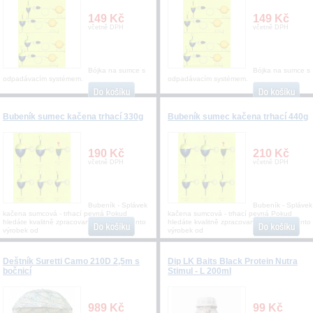
149 Kč
149 Kč
včetně DPH
včetně DPH
Bójka na sumce s
Bójka na sumce s
odpadávacím systémem.
odpadávacím systémem.
Bubeník sumec kačena trhací 330g
Bubeník sumec kačena trhací 440g
190 Kč
210 Kč
včetně DPH
včetně DPH
Bubeník - Splávek
Bubeník - Splávek
kačena sumcová - trhací pevná Pokud
kačena sumcová - trhací pevná Pokud
hledáte kvalitně zpracovaný splávek je tento
hledáte kvalitně zpracovaný splávek je tento
výrobek od
výrobek od
Deštník Suretti Camo 210D 2,5m s
Dip LK Baits Black Protein Nutra
bočnicí
Stimul - L 200ml
989 Kč
99 Kč