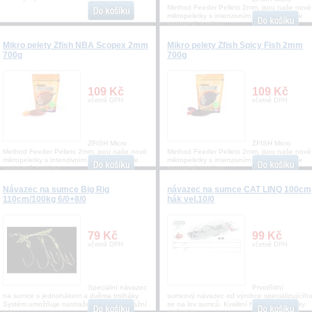
Method Feeder Pellets 2mm, jsou naše nové
mikropeletky s intenzivním aroma, které se
perfektně hodí na
Mikro pelety Zfish NBA Scopex 2mm
Mikro pelety Zfish Spicy Fish 2mm
700g
700g
109 Kč
109 Kč
včetně DPH
včetně DPH
ZFISH Micro
ZFISH Micro
Method Feeder Pellets 2mm, jsou naše nové
Method Feeder Pellets 2mm, jsou naše nové
mikropeletky s intenzivním aroma, které se
mikropeletky s intenzivním aroma, které se
perfektně hodí na
perfektně hodí na
Návazec na sumce Big Rig
návazec na sumce CAT LINQ 100cm
110cm/100kg 6/0+8/0
hák vel.10/0
79 Kč
99 Kč
včetně DPH
včetně DPH
Speciální návazec
Prvotřídní
na sumce s jednohákem a dvěma trojháky.
sumcový návazec od výrobce specializujícíh
Systém umožňuje nastražení velké nástražní
se na lov sumců. Kvalitní háčky s chemicky