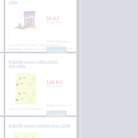
220g
59 Kč
včetně DPH
ZFISH Briquettes
jsou žhavá novinka v našem krmném
programu. Jedná se o velmi kvalitní a tlakově
slisovaný, drob
Bubeník sumec bójka trhací
220+300g
149 Kč
včetně DPH
Bójka na sumce s
odpadávacím systémem.
Bubeník sumec kačena trhací 220g