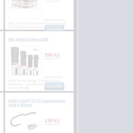
včetně DPH
Nová generace
dipů, na kterých jsme velmi tvrdě pracovali.
Dokonalá kombinace tekutých atraktorů,
která přemluv
Filtr Diversa Claro 1000
299 Kč
včetně DPH
Celoponorný
vnitřní filtr do akvária. 3 režimy filtrace -
standardní, s rozstřikovací rampou a s
provzdušňov�
háčky CARP´R´US Cranked Hook
vel.8 s očkem
139 Kč
včetně DPH