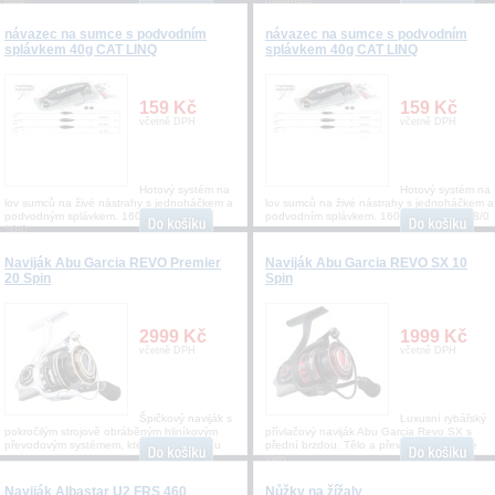
ryby
ostřeným
návazec na sumce s podvodním
návazec na sumce s podvodním
splávkem 40g CAT LINQ
splávkem 40g CAT LINQ
159 Kč
159 Kč
včetně DPH
včetně DPH
Hotový systém na
Hotový systém na
lov sumců na živé nástrahy s jednoháčkem a
lov sumců na živé nástrahy s jednoháčkem a
podvodným splávkem. 160cm vel. háčku
podvodním splávkem. 160cm vel. háčku 8/0
10/0
Naviják Abu Garcia REVO Premier
Naviják Abu Garcia REVO SX 10
20 Spin
Spin
2999 Kč
1999 Kč
včetně DPH
včetně DPH
Špičkový naviják s
Luxusní rybářský
pokročilým strojově obráběným hliníkovým
přívlačový naviják Abu Garcia Revo SX s
převodovým systémem, který dává rybáři u
přední brzdou. Tělo a převody navijáku je
vyro
Naviják Albastar U2 FRS 460
Nůžky na žížaly