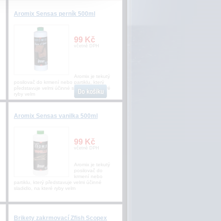
Aromix Sensas perník 500ml
99 Kč
včetně DPH
Aromix je tekutý
posilovač do krmení nebo partiklu, který
představuje velmi účinné sladidlo, na které
ryby velm
Aromix Sensas vanilka 500ml
99 Kč
včetně DPH
Aromix je tekutý
posilovač do
krmení nebo
partiklu, který představuje velmi účinné
sladidlo, na které ryby velm
Brikety zakrmovací Zfish Scopex