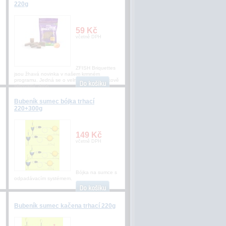
220g
59 Kč
včetně DPH
ZFISH Briquettes
jsou žhavá novinka v našem krmném
programu. Jedná se o velmi kvalitní a tlakově
slisovaný, drob
Bubeník sumec bójka trhací
220+300g
149 Kč
včetně DPH
Bójka na sumce s
odpadávacím systémem.
Bubeník sumec kačena trhací 220g