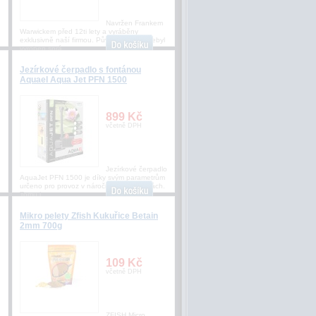
Navržen Frankem
Warwickem před 12ti lety a vyráběny
exklusivně naší firmou. Původní háček nebyl
vyroben sprá
Jezírkové čerpadlo s fontánou
Aquael Aqua Jet PFN 1500
899 Kč
včetně DPH
Jezírkové čerpadlo
AquaJet PFN 1500 je díky svým parametrům
určeno pro provoz v náročných podmínkách.
Tomu j
Mikro pelety Zfish Kukuřice Betain
2mm 700g
109 Kč
včetně DPH
ZFISH Micro