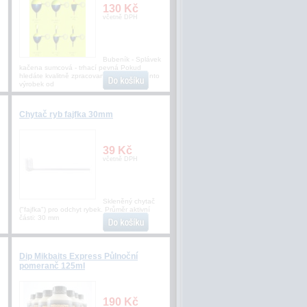
130 Kč
včetně DPH
Bubeník - Splávek
kačena sumcová - trhací pevná Pokud
hledáte kvalitně zpracovaný splávek je tento
výrobek od
Chytač ryb fajfka 30mm
39 Kč
včetně DPH
Skleněný chytač
("fajfka") pro odchyt rybek. Průměr aktivní
části: 30 mm
Dip Mikbaits Express Půlnoční
pomeranč 125ml
190 Kč