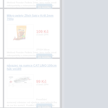
Method Feeder Pellets 2mm, jsou naše nové
mikropeletky s intenzivním aroma, které se
perfektně hodí na
Mikro pelety Zfish Spicy Krill 2mm
700g
109 Kč
včetně DPH
ZFISH Micro
Method Feeder Pellets 2mm, jsou naše nové
mikropeletky s intenzivním aroma, které se
perfektně hodí na
návazec na sumce CAT LINQ 100cm
hák vel.8/0
99 Kč
včetně DPH
Prvotřídní
o
sumcový návazec od výrobce specializujícího
se na lov sumců. Kvalitní háčky s chemicky