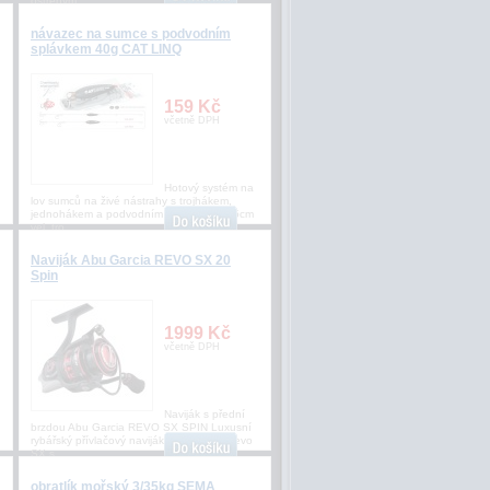
ostřeným
návazec na sumce s podvodním
splávkem 40g CAT LINQ
159 Kč
včetně DPH
Hotový systém na
lov sumců na živé nástrahy s trojhákem,
jednohákem a podvodním splávkem. 175cm
vel. tro
Naviják Abu Garcia REVO SX 20
Spin
1999 Kč
včetně DPH
Naviják s přední
brzdou Abu Garcia REVO SX SPIN Luxusní
rybářský přívlačový naviják Abu Garcia Revo
SX s
obratlík mořský 3/35kg SEMA