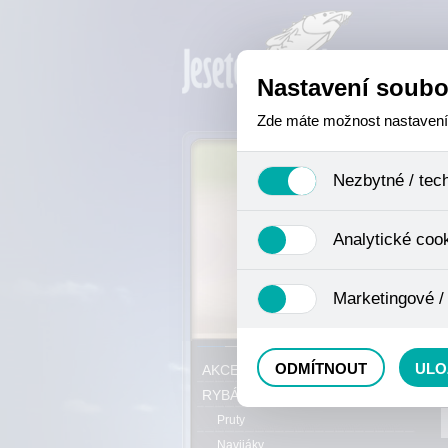
Nastavení soubo
Zde máte možnost nastavení s
Nezbytné / tec
Jedná se o technické soubory,
Analytické coo
se mimo jiné k ukládání produ
není zapotřebí Váš souhlas a 
Analytické cookies shromažďuj
Marketingové /
nejedná o osobní údaje, proto
odkazy, prohlížené zboží apod
Tyto cookies nám umožňují lé
P
ODMÍTNOUT
ULO
AKCE, SLEVY, VÝPRODEJ
RYBÁŘSKÝ SORTIMENT
Pruty
Navijáky