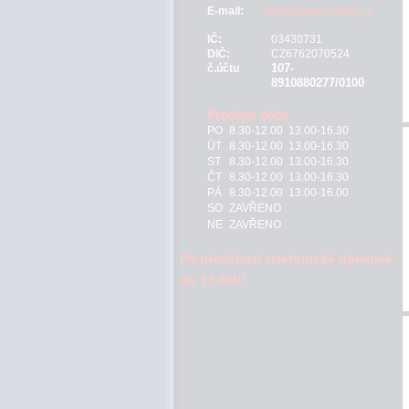
E-mail:
info@jeseter-shop.cz
IČ:
03430731
DIČ:
CZ6762070524
107-
č.účtu
8910880277/0100
PO
8.30-12.00 13.00-16.30
ÚT
8.30-12.00 13.00-16.30
ST
8.30-12.00 13.00-16.30
ČT
8.30-12.00 13.00-16.30
PÁ
8.30-12.00 13.00-16.00
SO
ZAVŘENO
NE
ZAVŘENO
Po předchozí telefonické domluvě
do 17.00!!!