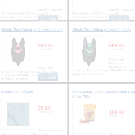
Navržen Frankem
Navržen Frankem
Warwickem před 12ti lety a vyráběny
Warwickem před 12ti lety a vyráběny
exklusivně naší firmou. Původní háček nebyl
exklusivně naší firmou. Původní háček nebyl
vyroben sprá
vyroben sprá
Hlásič Zico Unicarp II červené diody
Hlásič Zico Unicarp II zelené diody
699 Kč
699 Kč
včetně DPH
včetně DPH
Nový model
UNICARP II
navazuje na
Nový model
úspěšnou řadu indikátorů UNICARP. Do jeho
UNICARP II navazuje na úspěšnou řadu
originálně řešeného, k
indikátorů UNICARP. Do jeho originálně
řešeného, kompakt
krmítko na nitěnky
Mikro pelety Zfish Jahoda Robin Red
2mm 700g
30 Kč
109 Kč
včetně DPH
včetně DPH
Kulaté krmítko na
nítěnky s přísavkou. Průměr: 7cm
ZFISH Micro