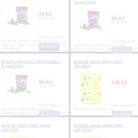
Konopí 220g
59 Kč
59 Kč
včetně DPH
včetně DPH
ZFISH Briquettes
jsou žhavá novinka v našem krmném
ZFISH Briquettes
programu. Jedná se o velmi kvalitní a tlakově
jsou žhavá novinka v našem krmném
slisovaný, dr
programu. Jedná se o velmi kvalitní a tlakově
slisovaný, drob
Brikety zakrmovací Zfish Vanilka
Bubeník sumec bójka trhací
Konopí 220g
110+300g
59 Kč
149 Kč
včetně DPH
včetně DPH
ZFISH Briquettes
Bójka na sumce s
jsou žhavá novinka v našem krmném
odpadávacím systémem.
programu. Jedná se o velmi kvalitní a tlakově
slisovaný, dr
Bubeník sumec bójka trhací
Bubeník sumec bójka trhací
330+300g
440+300g