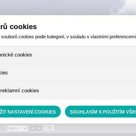
rů cookies
ouborů cookies podle kategorií, v souladu s vlastními preferencemi
hnické cookies
 které jsou nezbytné ke správnému chování našich webových stránek a v
kies
ktů v nákupním košíku, ovládání filtrů a také nastavení souhlasu s uživ
není možné jej ani odebrat.
eme skriptem společnosti Google Inc., která následně tato data anony
 reklamní cookies
že anonymizované cookies nelze přiřadit konkrétnímu uživateli. Proto 
.
pe cílit a vyhodnocovat marketingové kampaně.
rávě se nacházíte:
Eshop
»
AKCE, SLEVY, VÝPRODEJ
»
Podběráky, sítě, tyče
ŽIT NASTAVENÍ COOKIES
SOUHLASÍM S POUŽITÍM VŠ