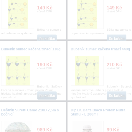
149 Kč
149 Kč
včetně DPH
včetně DPH
Bójka na sumce s
Bójka na sumce s
odpadávacím systémem.
odpadávacím systémem.
Bubeník sumec kačena trhací 330g
Bubeník sumec kačena trhací 440g
190 Kč
210 Kč
včetně DPH
včetně DPH
Bubeník - Splávek
Bubeník - Splávek
kačena sumcová - trhací pevná Pokud
kačena sumcová - trhací pevná Pokud
hledáte kvalitně zpracovaný splávek je tento
hledáte kvalitně zpracovaný splávek je tento
výrobek od
výrobek od
Deštník Suretti Camo 210D 2,5m s
Dip LK Baits Black Protein Nutra
bočnicí
Stimul - L 200ml
989 Kč
99 Kč