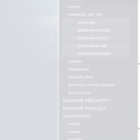
Krmení
Podběráky, sítě, tyče
podběráky
podběrákové hlavy
podběrákové tyče
podběrákové sítě
ostatní příslušenství
Outdoor
Příslušenství
Součásti udice
Sumcový a mořský program
Zimní rybolov
DÁRKOVÉ PŘEDMĚTY
DÁRKOVÉ POUKAZY
AKVARISTIKA
krmení
chemie
technika