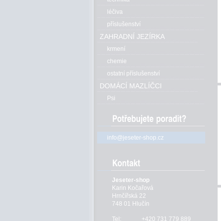
léčiva
příslušenství
ZAHRADNÍ JEZÍRKA
krmení
chemie
ostatní příslušenství
DOMÁCÍ MAZLÍČCI
Psi
info@jeseter-shop.cz
Jeseter-shop
Karin Kočařová
Hrnčířská 22
748 01 Hlučín
Tel:
+420 731 779 889