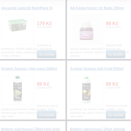
Akvarijní substrát NutriPlant 3l
All Amino Nutric LK Baits 250ml
179 Kč
99 Kč
včetně DPH
včetně DPH
Substrát je
Nejúčinnější
kombinací složek zajišťující: stabilizaci
tekutá potrava speciálně vyvinutá pro
parametrů vody, podporuje vývoj kořenů
sportovní rybolov. Nutriční signál této tekuté
rostlin. Eliminu
potravy
Aromix Sensas ryba-maso 500ml
Aromix Sensas tutti-frutti 500ml
99 Kč
99 Kč
včetně DPH
včetně DPH
Aromix je tekutý
Aromix je tekutý
posilovač do krmení nebo partiklu, který
posilovač do krmení nebo partiklu, který
představuje velmi účinné sladidlo, na které
představuje velmi účinné sladidlo, na které
ryby velm
ryby velm
Brikety zakrmovací Zfish Fish 220g
Brikety zakrmovací Zfish Jahoda