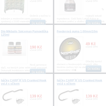
včetně DPH
včetně DPH
Ty
Deštník s bočnicí s
nejlepší tekuté
krásným a moderním camo vzorem je
ingredience. Celá řada Lukáš Krása je
vyrobený z 210D materiálu s podlepenými
vrcholem umění a vědění o kaprech a jejich
švy. Po obvodu
vztahu
Dip Mikbaits Spiceman Pampeliška
Feederová guma 1,00mm/10m
125ml
49 Kč
190 Kč
včetně DPH
včetně DPH
Důležitý tlumící
element u feederových návazců, díky
Nová generace
kterému mohou být na slabším vlasci
dipů, na kterých jsme velmi tvrdě pracovali.
navazovány i tě�
Dokonalá kombinace tekutých atraktorů,
která přemluv
háčky CARP´R´US Cranked Hook
háčky CARP´R´US Cranked Hook
vel.4 s očkem
vel.6 s očkem
139 Kč
139 Kč
včetně DPH
včetně DPH