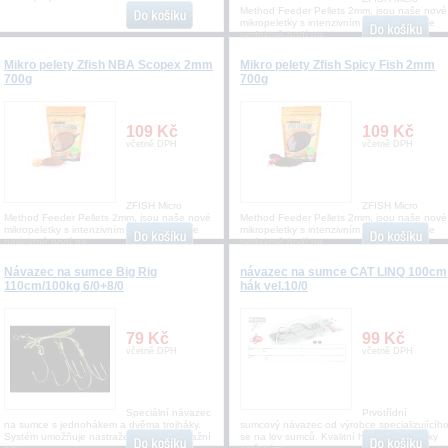
Method Feeder Pellets 2mm, jsou naše nové
mikropeletky s intenzivním aroma, které se
perfektně hodí na
Mikro pelety Zfish NBA Scopex 2mm
Mikro pelety Zfish Spicy Fish 2mm
700g
700g
109 Kč
109 Kč
včetně DPH
včetně DPH
ZFISH Micro
ZFISH Micro
Method Feeder Pellets 2mm, jsou naše nové
Method Feeder Pellets 2mm, jsou naše nové
mikropeletky s intenzivním aroma, které se
mikropeletky s intenzivním aroma, které se
perfektně hodí na
perfektně hodí na
Návazec na sumce Big Rig
návazec na sumce CAT LINQ 100cm
110cm/100kg 6/0+8/0
hák vel.10/0
79 Kč
99 Kč
včetně DPH
včetně DPH
Speciální návazec
Prvotřídní
na sumce s jednohákem a dvěma trojháky.
sumcový návazec od výrobce specializujícíh
Systém umožňuje nastražení velké nástražní
se na lov sumců. Kvalitní háčky s chemicky