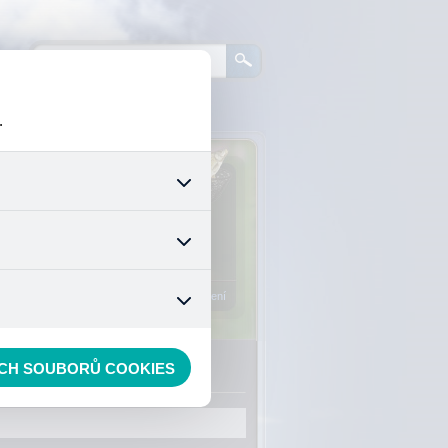
.
0
ks zboží:
0 Kč
šech jejich funkcí. Používají
áním cookies. Pro tyto cookies
Vstup do košíku
mizuje. Po anonymizaci se již
nedokážeme zjistit navštívené
Registrace
Přihlášení
ECH SOUBORŮ COOKIES