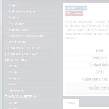
Krmení
Skladem: 1 ks
Podběráky, sítě, tyče
Zboží v akci
Outdoor
Nová generace dipů, na kterých 
Příslušenství
kombinace tekutých atraktorů, kte
Součásti udice
Potravní signál, který tyto dipy 
vzdálenost. Nástrahu dipujte lib
Sumcový a mořský program
několik h...
Zimní rybolov
DÁRKOVÉ PŘEDMĚTY
Kód
DÁRKOVÉ POUKAZY
Výrobce
AKVARISTIKA
Dodací lhůt
krmení
DPH
chemie
technika
Naše cena bez
léčiva
Naše cen
příslušenství
ZAHRADNÍ JEZÍRKA
Popis
krmení
chemie