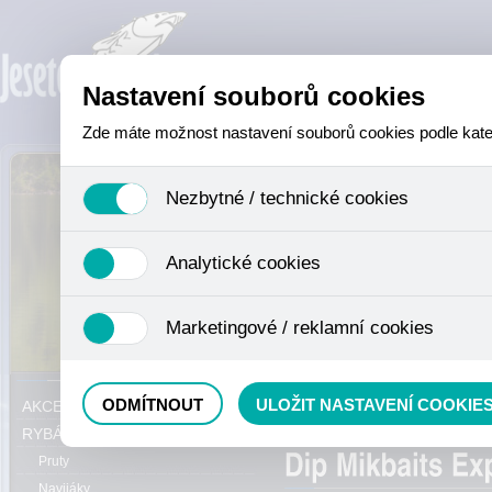
Nastavení souborů cookies
Zde máte možnost nastavení souborů cookies podle katego
Nezbytné / technické cookies
Jedná se o technické soubory, které jsou nezbytné ke sprá
Analytické cookies
se mimo jiné k ukládání produktů v nákupním košíku, ovládá
není zapotřebí Váš souhlas a není možné jej ani odebrat.
Analytické cookies shromažďujeme skriptem společnosti Goo
Marketingové / reklamní cookies
nejedná o osobní údaje, protože anonymizované cookies nel
odkazy, prohlížené zboží apod.
Tyto cookies nám umožňují lépe cílit a vyhodnocovat mar
Právě se nacházíte:
ODMÍTNOUT
ULOŽIT NASTAVENÍ COOKIE
AKCE, SLEVY, VÝPRODEJ
posilovače, esence
RYBÁŘSKÝ SORTIMENT
Pruty
Navijáky