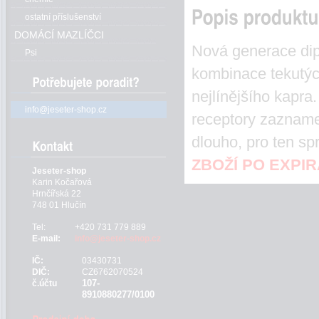
ostatní příslušenství
DOMÁCÍ MAZLÍČCI
Nová generace dipů
Psi
kombinace tekutých
nejlínějšího kapra.
info@jeseter-shop.cz
receptory zazname
dlouho, pro ten sp
ZBOŽÍ PO EXPI
Jeseter-shop
Karin Kočařová
Hrnčířská 22
748 01 Hlučín
Tel:
+420 731 779 889
E-mail:
info@jeseter-shop.cz
IČ:
03430731
DIČ:
CZ6762070524
107-
č.účtu
8910880277/0100