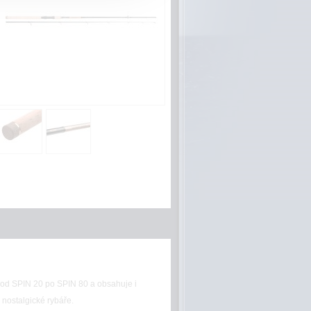
 od SPIN 20 po SPIN 80 a obsahuje i
 nostalgické rybáře.