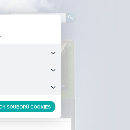
.
0
ks zboží:
0 Kč
šech jejich funkcí. Používají
áním cookies. Pro tyto cookies
Vstup do košíku
mizuje. Po anonymizaci se již
nedokážeme zjistit navštívené
Registrace
Přihlášení
ECH SOUBORŮ COOKIES