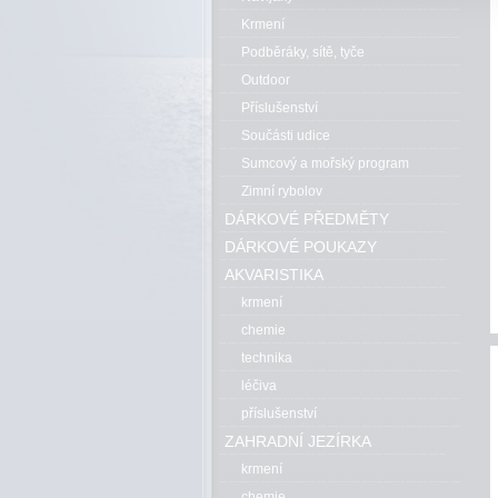
Krmení
Podběráky, sítě, tyče
Outdoor
Příslušenství
Součásti udice
Sumcový a mořský program
Zimní rybolov
DÁRKOVÉ PŘEDMĚTY
DÁRKOVÉ POUKAZY
AKVARISTIKA
krmení
chemie
technika
léčiva
příslušenství
ZAHRADNÍ JEZÍRKA
krmení
chemie