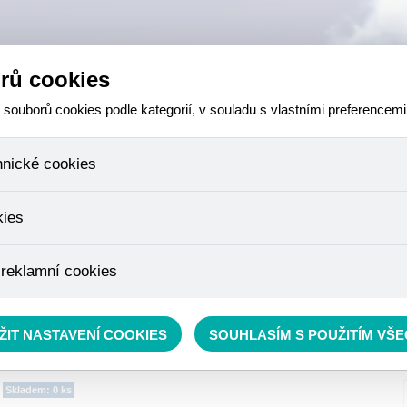
rů cookies
ouborů cookies podle kategorií, v souladu s vlastními preferencemi
hnické cookies
 které jsou nezbytné ke správnému chování našich webových stránek a v
kies
ktů v nákupním košíku, ovládání filtrů a také nastavení souhlasu s uživ
není možné jej ani odebrat.
eme skriptem společnosti Google Inc., která následně tato data anony
 reklamní cookies
že anonymizované cookies nelze přiřadit konkrétnímu uživateli. Proto 
.
pe cílit a vyhodnocovat marketingové kampaně.
rávě se nacházíte:
NEZAŘAZENO
ŽIT NASTAVENÍ COOKIES
SOUHLASÍM S POUŽITÍM VŠ
Skladem: 0 ks