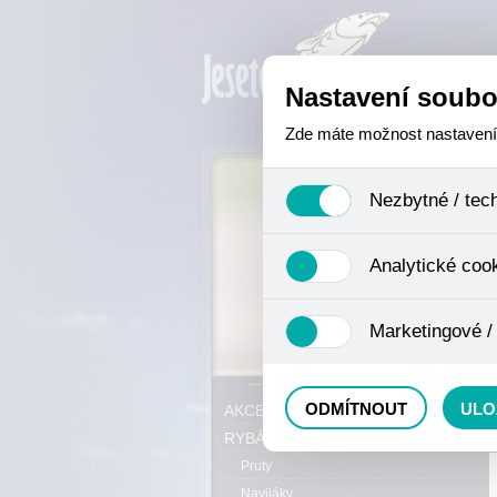
Nastavení soubo
Zde máte možnost nastavení s
Nezbytné / tec
Jedná se o technické soubory,
Analytické coo
se mimo jiné k ukládání produ
není zapotřebí Váš souhlas a 
Analytické cookies shromažďuj
Marketingové /
nejedná o osobní údaje, proto
odkazy, prohlížené zboží apod
Tyto cookies nám umožňují lé
P
ODMÍTNOUT
ULO
AKCE, SLEVY, VÝPRODEJ
RYBÁŘSKÝ SORTIMENT
Pruty
Navijáky