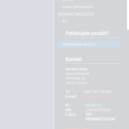
ostatní příslušenství
DOMÁCÍ MAZLÍČCI
Psi
info@jeseter-shop.cz
Jeseter-shop
Karin Kočařová
Hrnčířská 22
748 01 Hlučín
Tel:
+420 731 779 889
E-mail:
info@jeseter-shop.cz
IČ:
03430731
DIČ:
CZ6762070524
107-
č.účtu
8910880277/0100