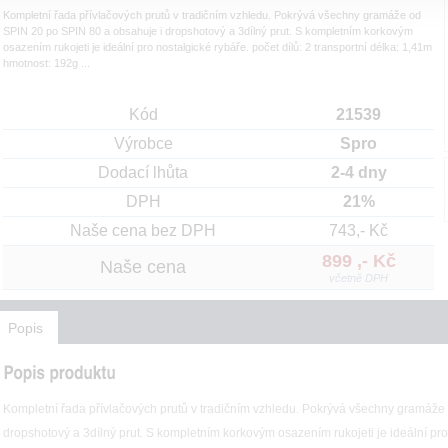
Kompletní řada přívlačových prutů v tradičním vzhledu. Pokrývá všechny gramáže od
SPIN 20 po SPIN 80 a obsahuje i dropshotový a 3dílný prut. S kompletním korkovým
osazením rukojeti je ideální pro nostalgické rybáře. počet dílů: 2 transportní délka: 1,41m
hmotnost: 192g ...
Kód
21539
Výrobce
Spro
Dodací lhůta
2-4 dny
DPH
21%
Naše cena bez DPH
743,- Kč
899 ,- Kč
Naše cena
včetně DPH
Popis
Kompletní řada přívlačových prutů v tradičním vzhledu. Pokrývá všechny gramáže
dropshotový a 3dílný prut. S kompletním korkovým osazením rukojeti je ideální pro