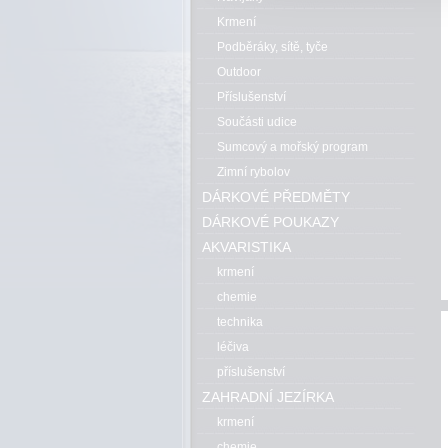
Krmení
Podběráky, sítě, tyče
Outdoor
Příslušenství
Součásti udice
Sumcový a mořský program
Zimní rybolov
DÁRKOVÉ PŘEDMĚTY
DÁRKOVÉ POUKAZY
AKVARISTIKA
krmení
chemie
technika
léčiva
příslušenství
ZAHRADNÍ JEZÍRKA
krmení
chemie