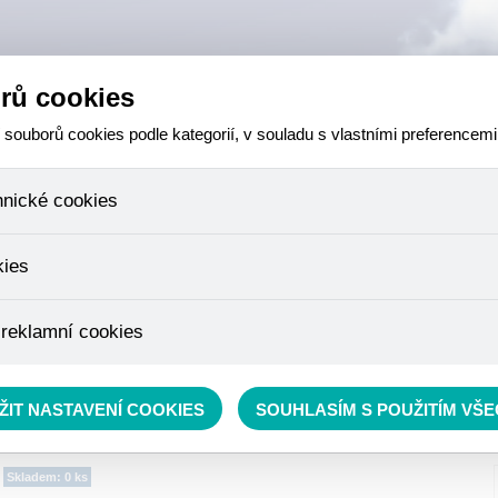
rů cookies
ouborů cookies podle kategorií, v souladu s vlastními preferencemi
hnické cookies
 které jsou nezbytné ke správnému chování našich webových stránek a v
kies
ktů v nákupním košíku, ovládání filtrů a také nastavení souhlasu s uživ
není možné jej ani odebrat.
eme skriptem společnosti Google Inc., která následně tato data anony
 reklamní cookies
že anonymizované cookies nelze přiřadit konkrétnímu uživateli. Proto 
.
pe cílit a vyhodnocovat marketingové kampaně.
rávě se nacházíte:
NEZAŘAZENO
ŽIT NASTAVENÍ COOKIES
SOUHLASÍM S POUŽITÍM VŠ
Skladem: 0 ks