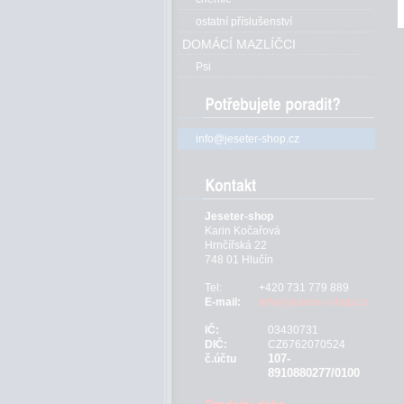
ostatní příslušenství
DOMÁCÍ MAZLÍČCI
Psi
info@jeseter-shop.cz
Jeseter-shop
Karin Kočařová
Hrnčířská 22
748 01 Hlučín
Tel:
+420 731 779 889
E-mail:
info@jeseter-shop.cz
IČ:
03430731
DIČ:
CZ6762070524
107-
č.účtu
8910880277/0100