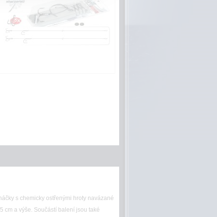
í háčky s chemicky ostřenými hroty navázané
5 cm a výše. Součástí balení jsou také