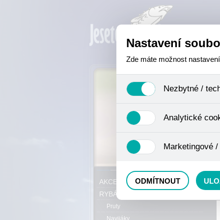
Nastavení soubo
Zde máte možnost nastavení s
Nezbytné / tec
Jedná se o technické soubory,
Analytické coo
se mimo jiné k ukládání produ
není zapotřebí Váš souhlas a 
Analytické cookies shromažďuj
Marketingové /
nejedná o osobní údaje, proto
odkazy, prohlížené zboží apod
Tyto cookies nám umožňují lé
P
ODMÍTNOUT
ULO
AKCE, SLEVY, VÝPRODEJ
RYBÁŘSKÝ SORTIMENT
Pruty
Navijáky