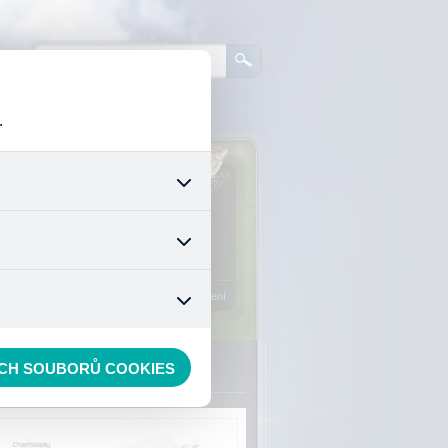
.
0
ks zboží:
0 Kč
šech jejich funkcí. Používají
áním cookies. Pro tyto cookies
Vstup do košíku
mizuje. Po anonymizaci se již
nedokážeme zjistit navštívené
Registrace
Přihlášení
ECH SOUBORŮ COOKIES