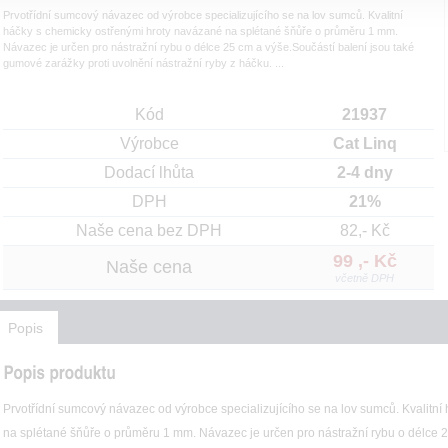
Prvotřídní sumcový návazec od výrobce specializujícího se na lov sumců. Kvalitní
háčky s chemicky ostřenými hroty navázané na splétané šňůře o průměru 1 mm.
Návazec je určen pro nástražní rybu o délce 25 cm a výše.Součástí balení jsou také
gumové zarážky proti uvolnění nástražní ryby z háčku. ...
Kód
21937
Výrobce
Cat Linq
Dodací lhůta
2-4 dny
DPH
21%
Naše cena bez DPH
82,- Kč
99 ,- Kč
Naše cena
včetně DPH
Popis
Prvotřídní sumcový návazec od výrobce specializujícího se na lov sumců. Kvalitn
na splétané šňůře o průměru 1 mm. Návazec je určen pro nástražní rybu o délce 2