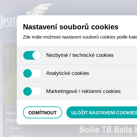
Nastavení souborů cookies
Zde máte možnost nastavení souborů cookies podle katego
Nezbytné / technické cookies
Jedná se o technické soubory, které jsou nezbytné ke sprá
Analytické cookies
se mimo jiné k ukládání produktů v nákupním košíku, ovládá
není zapotřebí Váš souhlas a není možné jej ani odebrat.
Analytické cookies shromažďujeme skriptem společnosti Goo
Marketingové / reklamní cookies
nejedná o osobní údaje, protože anonymizované cookies nel
odkazy, prohlížené zboží apod.
Tyto cookies nám umožňují lépe cílit a vyhodnocovat mar
Právě se nacházíte:
ODMÍTNOUT
ULOŽIT NASTAVENÍ COOKIE
AKCE, SLEVY, VÝPRODEJ
boilies
RYBÁŘSKÝ SORTIMENT
Pruty
Navijáky