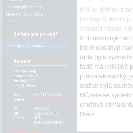
ostatní příslušenství
Krill je jednou z n
DOMÁCÍ MAZLÍČCI
lov kaprů. Proto p
Psi
nesoucí název Kril
Krill navazuje na 
info@jeseter-shop.cz
které dosahují nap
řada byla vyvinuta
řadě má Krill jin
Jeseter-shop
prémiové složky, j
Karin Kočařová
Hrnčířská 22
složek byla zachov
748 01 Hlučín
Můžete se spolehn
Tel:
+420 731 779 889
E-mail:
info@jeseter-shop.cz
chuťové stimulanty
IČ:
03430731
Baits.
DIČ:
CZ6762070524
107-
č.účtu
8910880277/0100