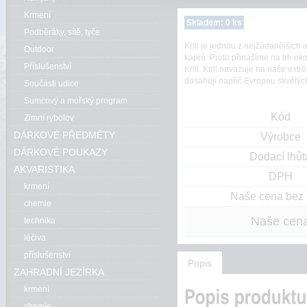
Krmení
Skladem: 0 ks
Podběráky, sítě, tyče
Krill je jednou z nejžádanějších a
Outdoor
kaprů. Proto přinášíme na trh e
Příslušenství
Krill. Krill navazuje na naše ext
dosahují napříč Evropou skvělých
Součásti udice
Sumcový a mořský program
Kód
Zimní rybolov
DÁRKOVÉ PŘEDMĚTY
Výrobce
DÁRKOVÉ POUKAZY
Dodací lhůt
AKVARISTIKA
DPH
krmení
Naše cena bez
chemie
Naše cen
technika
léčiva
příslušenství
Popis
ZAHRADNÍ JEZÍRKA
krmení
chemie