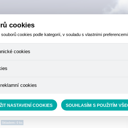
rů cookies
ouborů cookies podle kategorií, v souladu s vlastními preferencemi
hnické cookies
 které jsou nezbytné ke správnému chování našich webových stránek a v
kies
ktů v nákupním košíku, ovládání filtrů a také nastavení souhlasu s uživ
není možné jej ani odebrat.
eme skriptem společnosti Google Inc., která následně tato data anony
 reklamní cookies
že anonymizované cookies nelze přiřadit konkrétnímu uživateli. Proto 
.
pe cílit a vyhodnocovat marketingové kampaně.
rávě se nacházíte:
RYBÁŘSKÝ SORTIMENT
»
Součásti udice
»
Vlasce
»
monofilní vlasce
ŽIT NASTAVENÍ COOKIES
SOUHLASÍM S POUŽITÍM VŠ
Skladem: 0 ks