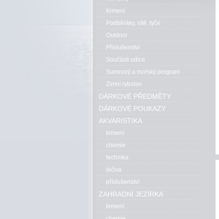
Krmení
Podběráky, sítě, tyče
Outdoor
Příslušenství
Součásti udice
Sumcový a mořský program
Zimní rybolov
DÁRKOVÉ PŘEDMĚTY
DÁRKOVÉ POUKAZY
AKVARISTIKA
krmení
chemie
technika
léčiva
příslušenství
ZAHRADNÍ JEZÍRKA
krmení
chemie