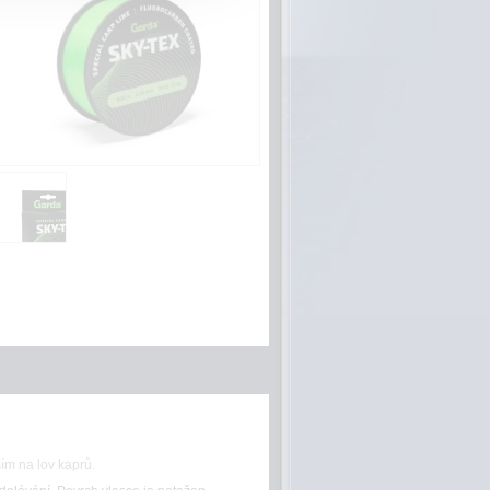
ím na lov kaprů.