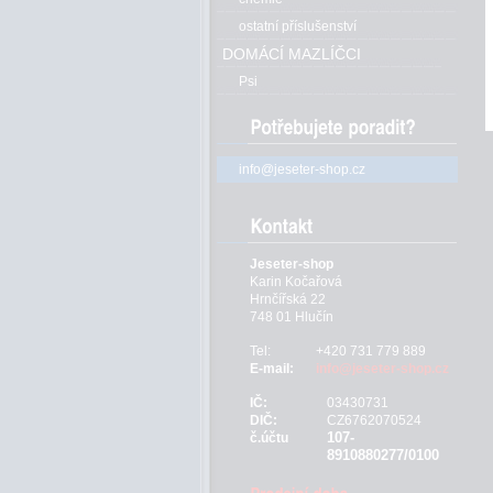
ostatní příslušenství
DOMÁCÍ MAZLÍČCI
Psi
info@jeseter-shop.cz
Jeseter-shop
Karin Kočařová
Hrnčířská 22
748 01 Hlučín
Tel:
+420 731 779 889
E-mail:
info@jeseter-shop.cz
IČ:
03430731
DIČ:
CZ6762070524
107-
č.účtu
8910880277/0100