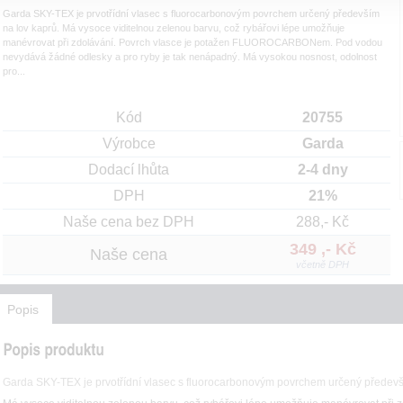
Garda SKY-TEX je prvotřídní vlasec s fluorocarbonovým povrchem určený především
na lov kaprů. Má vysoce viditelnou zelenou barvu, což rybářovi lépe umožňuje
manévrovat při zdolávání. Povrch vlasce je potažen FLUOROCARBONem. Pod vodou
nevydává žádné odlesky a pro ryby je tak nenápadný. Má vysokou nosnost, odolnost
pro...
Kód
20755
Výrobce
Garda
Dodací lhůta
2-4 dny
DPH
21%
Naše cena bez DPH
288,- Kč
349 ,- Kč
Naše cena
včetně DPH
Popis
Garda SKY-TEX je prvotřídní vlasec s fluorocarbonovým povrchem určený předevš