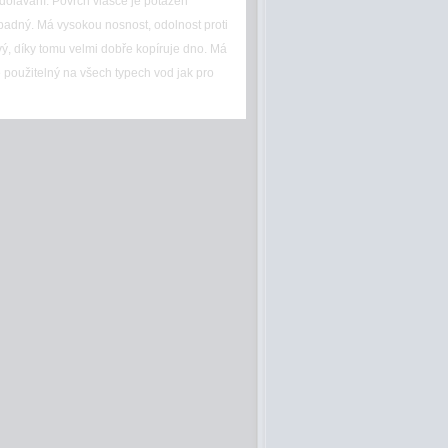
dolávání. Povrch vlasce je potažen
ný. Má vysokou nosnost, odolnost proti
vý, díky tomu velmi dobře kopíruje dno. Má
 použitelný na všech typech vod jak pro