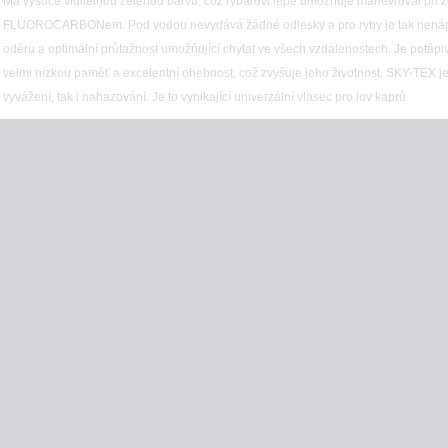
Má vysoce viditelnou zelenou barvu, což rybářovi lépe umožňuje manévrovat při z
FLUOROCARBONem. Pod vodou nevydává žádné odlesky a pro ryby je tak nenápad
oděru a optimální průtažnost umožňující chytat ve všech vzdálenostech. Je potápi
velmi nízkou paměť a excelentní ohebnost, což zvyšuje jeho životnost. SKY-TEX je
vyvážení, tak i nahazování. Je to vynikající univerzální vlasec pro lov kaprů.