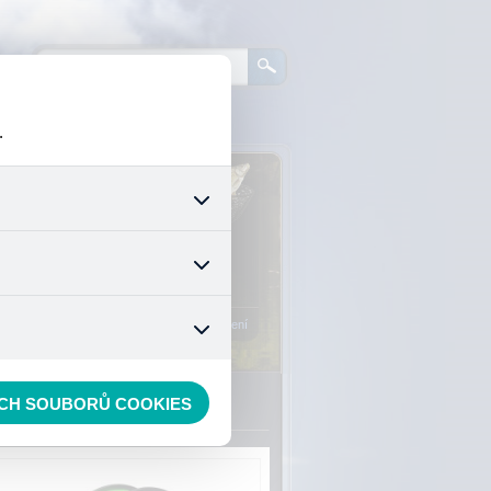
.
0
ks zboží:
0 Kč
šech jejich funkcí. Používají
áním cookies. Pro tyto cookies
Vstup do košíku
mizuje. Po anonymizaci se již
nedokážeme zjistit navštívené
Registrace
Přihlášení
ECH SOUBORŮ COOKIES