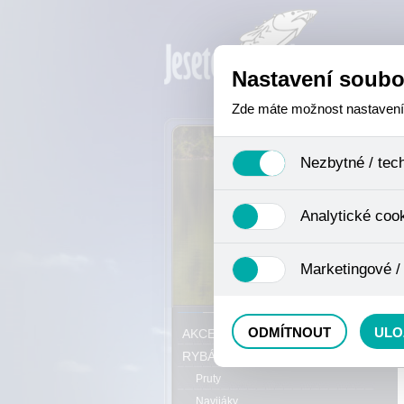
Nastavení soubo
Zde máte možnost nastavení s
Nezbytné / tec
Jedná se o technické soubory,
Analytické coo
se mimo jiné k ukládání produ
není zapotřebí Váš souhlas a 
Analytické cookies shromažďuj
Marketingové /
nejedná o osobní údaje, proto
odkazy, prohlížené zboží apod
Tyto cookies nám umožňují lé
P
ODMÍTNOUT
ULO
AKCE, SLEVY, VÝPRODEJ
RYBÁŘSKÝ SORTIMENT
Pruty
Navijáky